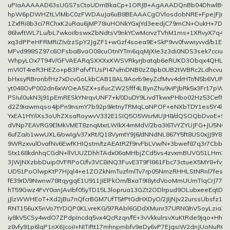
uPIaAAAAAD63sUGS7sCtoUDrnBkaCp+1ORJB+AgAAADQnBb04DhwlBvPE
hpW6pDWHZtLVlMbC0zFWDAuJa6uB8BEAAACgOVlosdobNRE+FpeJFJmyw
1ZxfRi8b3ci7RChxK2uRau6jMP78iuHONkYGxjYd3eedjC79mCN+OukH+7DZ2l
86lwftWL7Lu/bL7wkoiIbswxZbNdtsV9nkYCwMcrvzTVhM1ms+1XRvyX7q4qT
xq3dPPeHFRMRiZIv/zzSpY2JgZF1+wGzf4soea9E+SkP9vv0fwwiyvvd/b1Ei
MFvd998SZ97c6OFsbaBvaO08cuOtnIYTm6qqMjXIe3z3di0NDS3sek7cciuDiE
WhpyLOx7T94V/GFVAEARqSXXXxXWSVRkyrjbatqb6eRUKD3Obqx4QHL140
mVI0T4reR3HEZo+pB3PafvfTUsPI47v/mDNB0zZ8pb0UB2tWBRc2Ldhcvu77
bHxsyRBronbfHz7xDcvGoLkbCAB18AL9Aorb9eyZcfMvv4drHTr/N5b6VURu
yt048OvP002dn6xWOeA5ZX+sifucZW2Sfff4LBynZhu9viPjbRk5x3Fr17pWv8
PSIul0ukN3j91pEmRESkYNrqvUNF7+k/0DuDY9LivdTkwxPHbo02Hz53Cefh0
d2Z9iawmqso4/pPn9nsmY7b92p9/etnyTRMqLaNPOF+eNXbTDY1es5Y4l1ze
YxEA1HY/iXs3oUhZXsaRoywvV332E1SIQ5O5WsrMUJH8/dQSOQbDvoE+SJ
dVNp7EAVRG9ElMkVMET8znqMxrLWIkX4mMdV/2ba3I6TvYZYUJFG+JU5N6Ni
6ufZa/o1wwUXL6/owIg/v37xRt/Q18VymtY9J6/dNNdNL867Y5ft8US0xJJ9Y87
9WRzxvulDvafNv6EwfKHIQstm/tzAEAtRZf9rvFbLVw/N+3bwef87q3r7Cbb3E3
Stx168kdnhqCGdN+llVUUZDhhTAdx06aMHbjZCd5vs4zvxmBUVG51LHm74
3JWjNXzbbDuip0VFRPoO/fv3VC8iNQ3FuvE3T9Fl861Fbc73ctueX5MY8+fvj8q
UD51PoOlwpKtP7HJql4+e1ZOZkNmTuzfmlTv7rp05NmzRHHLStNRnl7fes
fE39rD/9Nwnw78ItqygqE1U911JiElFkOm/BxaT9I8ytdVooMmUUmTIqCrJ77
hT59Gwz4FvY0anJAvIbf05yTD15L3loprua13GZt2ODlrpud9OLubxeeEqtDL5
jJlzWWHEoT+Xd2jBu7nQfcrBGM7UfT5/rPtGdHXDyO/2JIjNJv22urssUbsfz15
RNT156uX5nVo7tYDQP0KLvreKG/97RAbl6GDdXMunr37URN0/nVSoyLzia30
iy8kV5CSy4wdO7ZPdpIncdq5vx4QcRzqn/fE+3vVkkulrsvXuKtRde9jqo+HhZ
z8vfy91p6lqP1nX6JcoiI+NITiftt17mhnpmbfv9eDy6vP7EJqsiW2dnJUoNuR6V