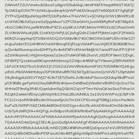
ZrMViATZ2UVVrwtzckSkoaCurkjpVSl5ubliIqLi4mIiFXkFhYaqatRXGT4SkTj
Tp1MI2qiO3W7Pr3sNAUpodevphQrWPVxt3/v0ruqW7e600JcKX73ghjEIJFI
ZYTFn/2jAEBjiuNi0zp0NTQ1blFprM+oTHuVWCs+lJOVrXpSHW19NWR1dDW
s1VrYdO9b3vDyszwGzfjiypMuo7sZPClGw0AH1JoaWEkRyRnPeB765pEA0uL
+Ex1C04bl3YvLjwtlKBWBuP9Z2Lx2y5KcUVNfCMmIsYHRSXzdZ1RaxOmh
ZLV0NWWIsuKj0/ILS1nKKtJVWFJUJCJishgl2dnZ2dnFFfJMmUqhCF2PAM2r
M0NZUcqrpNqrQTS0teWIiOQ1tVSIiMv9Ki74GC0MO3W2akFUEh+X0eSZTa
eUpuIVdeCfO2Af4RWOaWHBmqKEiJfSspV0AMPUuLWj/l/Of3b9569EYoo+P
ryQvr4xIXluneqczto62HFFpXv4nXif3tfY+EhHxYkMjbYc7arw9TVaUFPOJFHUt
aZaWkryinnlLrWJJInmitJexxZa2eu37uMrGF6tb2tvoVLz82/fOF9xmCQDqIUi
I2F8XPJ7QzsMow59OqmnMYzbmcpSZWpc4r955FqrTY9exmJZBRVNXR0VJl
LbFcICKSN27boS3rdWZJCZGGZst2VmVlRnb6omIiFW1TG538l9nYQAKguS
ydWLrRkGlWMHtdayslSPDK8VnvBfhT615XTgdOxsmnQzWVD71/0ytVaN6c
ObJ6rdqpkzDtSVTWJ27419v7SETi/GehL2v9tciMuP0sncvQt3dup5kdfPna0
y/CK9NBLgeFJxYot23ey58hlR924HJwi+DxNBwDJVbx5mVBGROVJcSnv73aR
XHHa079vvfg3R4/UQqelubm5qQGbWZqV+PTm+YshaQKixs5saTHhacVC
RZqtXZwMeY//DnyUyBWqWbS3Yn/s2BUA/N9ULSx1GVSWWPvUJU5/FV9Cx
FC2c2+vJvvfrfr8nkBsdeOHuixw5jn2nTm31KCP61vmgF598g1zGu+Hw9x0+
buPu0UW/NPrS6ZCM6vkkBl0mDGrDSgs+duU5LvIAAD6VadOm0dc9eA0A
UcbTyAzMRQYA+AIQPgLAv5i8poVta82KkrRnIbefYyIyAMAXgcFrAAAAAJBI
AAA+NYSPAAAAACAFhI8AAAAAIAWEjwAAAAAghQaXzgAAAAAAfAi9jw
7QAAAAD4aiQmJjZ3Ez4LJycnQu8jAAAAAEgF4SMAAAAASAHhIwAAAAB
AAAASKHBldcAAAAA8LmNDZJ0B24NBVrnzNBQaDpnza7eVU8YDEbtRAa
AADQnBb04DhwlBvPE5FasvtO6s4I8TgbhpW6pDW/efPm1atXjWSwt7fX1
AAAANCcLLVZ7oybCx+IykSJTdpiT/vPM/BIh31G7scw14WBpaWlOTk5Nep1