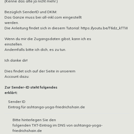
(Kenne das alte ja nicht mehr.)
Bezüglich SenderID und DKIM:
Das Ganze muss bei all-inkl.com eingestellt
werden.
Die Anleitung findet sich in diesem Tutorial: https://youtu.be/T6dz_kTTiII
Wenn du mir die Zugangsdaten gibst, kann ich es
einstellen.
Andernfalls bitte ich dich, es zu tun.
Ich danke dir!
Dies findet sich auf der Seite in unserem
Account dazu:
Zur Sender-ID steht folgendes
erklärt:
Sender ID
Eintrag für ashtanga-yoga-friedrichshain.de
Bitte hinterlegen Sie den
folgenden TXT-Eintrag im DNS von ashtanga-yoga-
friedrichshain.de