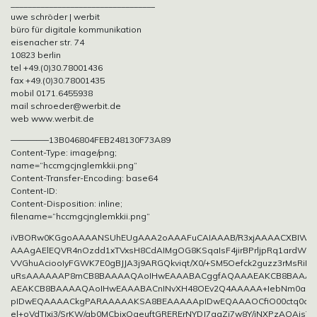
__________________________________
uwe schröder | werbit
büro für digitale kommunikation
eisenacher str. 74
10823 berlin
tel +49.(0)30.78001436
fax +49.(0)30.78001435
mobil 0171.6455938
mail schroeder@werbit.de
web www.werbit.de
————–13B046804FEB248130F73A89
Content-Type: image/png;
name=“hccmgcjnglemkkii.png“
Content-Transfer-Encoding: base64
Content-ID:
Content-Disposition: inline;
filename=“hccmgcjnglemkkii.png“
iVBORw0KGgoAAAANSUhEUgAAA2oAAAFuCAIAAAB/R3xjAAAACXBIW
AAAgAElEQVR4nOzdd1xTVxsH8CdAIMgOG8KSqaIsF4jirBPrljpRq1ardW+L
VVGhuAciooIyFGWK7E0gBJJA3j9ARGQkviqt/X0/+SM5Oefck2guzz3rMsR
uRsAAAAAAP8mCB8BAAAAQAoIHwEAAABACggfAQAAAEAKCB8BAAAA
AEAKCB8BAAAAQAoIHwEAAABACnINvXH48OEv2Q4AAAAA+IebNm0ao
pIDwEQAAAACkgPARAAAAAKSA8BEAAAAApIDwEQAAAOCfiO00ctq0acM
el+oVdTIxj3/SrKW/ab0MCbixQaeuftGRERErNYDJ7gaZj7w8Y/iNXPzAOAjsT