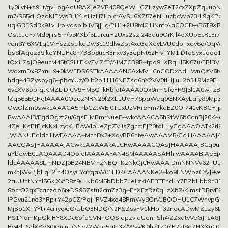
1y0iIvN+s91t/gvLogAaU8AXJeZVR408QeWHGZLzyw7eT2cxZXpZquuoNHn9
m7/S65cLOzaKlPWsBi1YusHzH7LbjcrAVSu6XZ57eNHucbcWb734i9qKPb/
uqlGRESdRk91vHrolvdsplbIiV5jJ1g/PH1+2U8tdCIHNnfrAaCOGD+/56T8XR/n
OstcueF7Md9jIrs5m/b5KXbf5LurcuH2Uxs2szj243du9OrKil4eXUpEcRc3r71Y
vdn8Yi6XV1q1VrPszZscIkdDw3c19dlwZot4xcGgXevLVU0dp+xdv6q/OqWUl
bs8fAqoz39jkeYNUPc8n73Bb8ucR3nxv3y3epNt62FrvTYM1iDTqSyxuqqq1p
fQx1I7sJO9eucM45tCSHiFKv7Vl7rTr/AIMZCB8B+tpo9LXRqHl5K67u/EBlBV
WqxmDx8ZYnH9+0kWFDS6STkAAAAANCAxMVHCnGODxAdHWnQzV6t4G5
hdq+4RZysoyq6+pbcYUz/OIb2biHiH6NEZsa6nY2VV0flHJluu2o319Mc9FLzC
6vcXV6bbrgtKMZLjDjCV9HM5OTkRbloIAAAA0Ox8nmSfeFR9J5l1A0w+zBD2u
lZq565EQPgIAAAA0OzdzNRN29f2XLLUVH78paWeg9GNXAyLafy89Mp3HF
OwOlZm0swkcAAACA5mbCZtWEj0TUxUzVRreFm7kaEZ0Or741vKBCHJpcf
RwAAAIB/FgdOgzf2u/6qsEJMBmrNueE+wkcAAACA5hSfW6bCanBj20K+qE7
4ZeLKsPfFJcKKxLzytKLBAWloueZpZViis7gcctEJP0tqLHyGgAAAOATk2rl9
JWiANUPaldcIHwEAAAA+McnDx3+XqvBR6nteAwAAAMB/GcJHAAAAAJA
AACQAsJHAAAAAJACwkcAAAAAkALCRwAAAACQAsJHAAAAAJBCg9uG
uYbewE0LAQAAAD4ObloIAAAAAFAN4SMAAAAASAHhIwAAAABIAeEjA
ldcAAAAA8LmNDZJ0B24NBVrnzNBQ+KzNkQjCRwAAAIDmNNNVv62+UuN5oj
mKtJWvPjbLqT2lh4OsyCYaYqaW01ED4CAAAANKe2+ko9LNWbzCYvJ9veQ
2aUUntNYhl5GkjXxfR8z9/HNb0M5bDbb7ueIjzkiAEBTEnd1Y7PZbLbb9ri3SU
8ocrO2qxTcaczqp6r+DS95Zstu2cm7z3q+EnXFzRz0qLzXbZ/KImsfDBrvE97
lPGvu21r/e3nRp+Y42bCZrPdj+RVZ4xa48RmWy8OrVuBOOHU1C7WhvpGdi
MjBp1XnYYt+4ciIiyg/dO/UbO3NDQ/N2PSZsvFV1kHoT32nocADwMZLzy6LS6
PS1NdmKpQkJRY8XDc6ofaSVNnOQSiqpzviqUonnSh4/ZZxatvVeGJTcA8Jkx
Bv4dLSdXPV6i0Gnlnu/NSv72Wna5gIh3Z/Wyv/K0h21Z07P22I8gZHXXrjOCil