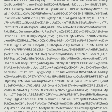
QaSUcx+50SfmuJmw2Wz3I3nSlQQAkFb5pakmbDabbb8y4j90d1VB3F/LR
WCER5f3uzq7NYnFw3WL8hIsr+llpsdkum1+8TRPGn18x3NnGyMDYpqP7vJ
q1tfhQUXJ1ux2WzOj0FEJPafovleAzz962QvDD/4Q19HS45BS9tuY9YEvakkIh
loYcC/vek3cFV/0NE2fe3OjhbG2gb2jtPHLjrRwCgA9EpJZcf1VYJ1GRKeNuq2l
u7HisW9lZ2czGIyqoLDe0DA1NbUqZ0pKiuTNk6b3sSBgRtdJAWrmqkTFUh
PXtm3PzL7+Fah87/jaV+L/d6TjuUbD9952+dkw4v3LxiXIvWMduNuVwivcHrt4
7xUShKzuOuIwmekzKbcmURyx2WPqwZy23/201DDy+O4/5kzQtA1faf+uVP
Bff6qqX++TXfeDGXKyZWjyVHJttWJRg4vZedF7jMY4Wv2Pn7BRMV7h3av3t
u+mGRq9ZS5xLLu/7fe14OZsXh/tlHp44dmu0+fC5SzgPj+7ZOnVVh+gDvVn/
m1CkLC/jyFGWl6v+LQoqxKHJXC1lZqhI/n5qiRyDYd9AH+TTp09NTU0VFRV
WVlhYWFFRYWRkZGEzZMmfCwXmU0+Ezozf5HB92lSFAMA+BhFl/2u8VstXD
JtvcTfoChNGRLyrJZdTcUf10xcJLW2//9SwyndSKioj0Hfr376leRGoainUj6Qq+
9lkPTapJzOOqfzNtbsfJXkMsqEgj/Mqcm1ExJWT/boCMp+iy+daiNud7uW3Pf6
Rozo7Ov3lIiIioqKiNhteg/obV4gUmEr1f2XyOLrDPJc2HPB8kGG1KvgSvc9UZF
6fWt1xw3dWqdfHbUycjI12T01++Pyq2WHj2y0ExQPnU+g6XC+i/8uwI0hVt
osh03oKLSftHmFvrtFBkyigyZVQUZPfeTa/Kwxcxt4YLffrWP9bMYDAGDRpk
+/ZtyVsrzdW83uDF87vrY7YkAHwJBRd9b5S3/naIjcvQwbo5F8/eFTZ3i74IplN
ITfjxt3ISjLs2MGAuFwuUaqPh4WRubmRifOUY8/L3yul2Gu216CWdZZjarnN2
3d8uPCVWh14u702u6jR1rUdrlQ+aIHi0cf6x8lE7vNxq+gS5XC5RScDM1kYtL
V6TlsDU7diwfZEjEe3z279fEcnBoRQy78Vt27Jjjpk6Uf/XszWJSc3Q0K4uMjCM
6pm17ffj8ejyD1oA8B/k8yR74C/RVY+w19WjvPk84fiTL6tedjRRvTLdtuaxqp/x
PSGySQgGAeAfKeeC312B+bROiumZZi7d1Y/6+93Y1qOfBPtV/NuZ/nBoR+
9VnZmUnXGYra2gqGPWbO/yn7rPe284tmt3O9McdCkvqyTk50WvFQhm0/9fD
VDji2IY+aoG/vE0sEytoa6todfph/lzR1W3e/munbnN9urZ93Q6IgtAtY8bse6