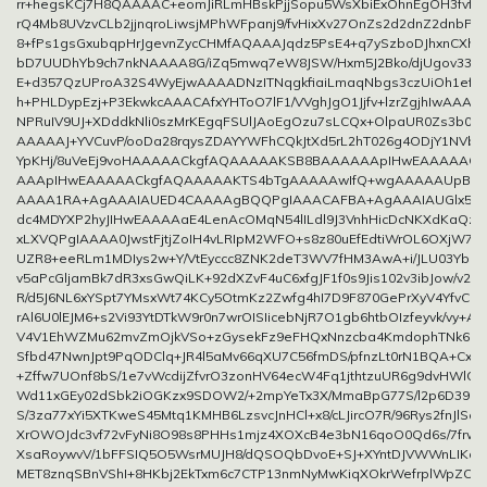
rr+hegsKCj7H8QAAAAC+eomJiRLmHBskPjjSopu5WsXbiExOhnEgOH3fvfT
rQ4Mb8UVzvCLb2jjnqroLiwsjMPhWFpanj9/fvHixXv27OnZs2d2dnZ2dnbPn
8+fPs1gsGxubqpHrJgevnZycCHMfAQAAAJqdz5PsE4+q7ySzboDJhxnCXhe
bD7UUDhYb9ch7nkNAAAA8G/iZq5mwq7eW8JSW/Hxm5J2Bko/djUgov330i
E+d357QzUProA32S4WyEjwAAAADNzITNqgkfiaiLmaqNbgs3czUiOh1efW
h+PHLDypEzj+P3EkwkcAAACAfxYHToO7lF1/VVghJgO1Jjfv+lzrZgjhIwAAAE
NPRuIV9UJ+XDddkNli0szMrKEgqFSUlJAoEgOzu7sLCQx+OlpaUR0Zs3b0pL
AAAAAJ+YVCuvP/ooDa28rqysZDAYYWFhCQkJtXd5rL2hT026g4ODjY1NVb
YpKHj/8uVeEj9voHAAAAACkgfAQAAAAAKSB8BAAAAAApIHwEAAAAAC
AAApIHwEAAAAACkgfAQAAAAAKTS4bTgAAAAAwIfQ+wgAAAAAUpBr6
AAAA1RA+AgAAAIAUED4CAAAAgBQQPgIAAACAFBA+AgAAAIAUGlx5DQ
dc4MDYXP2hyJIHwEAAAAaE4LenAcOMqN54lILdl9J3VnhHicDcNKXdKaQzP
xLXVQPgIAAAA0JwstFjtjZoIH4vLRIpM2WFO+s8z80uEfEdtiWrOL6OXjW7
UZR8+eeRLm1MDIys2w+Y/VtEyccc8ZNK2deT3WV7fHM3AwA+i/JLU03YbDb
v5aPcGljamBk7dR3xsGwQiLK+92dXZvF4uC6xfgJF1f0s9Jis102v3ibJow/v2K
R/d5J6NL6xYSpt7YMsxWt74KCy5OtmKz2Zwfg4hI7D9F870GePrXyV4YfvCH
rAl6U0lEJM6+s2Vi93YtDTkW9r0n7wrOISIicebNjR7O1gb6htbOIzfeyvk/vy+Ar
V4V1EhWZMu62mvZmOjkVSo+zGysekFz9eFHQxNnzcba4KmdophTNk6b3
Sfbd47NwnJpt9PqODClq+JR4l5aMv66qXU7C56fmDS/pfnzLt0rN1BQA+Cx4
+Zffw7UOnf8bS/1e7vWcdijZfvrO3zonHV64ecW4Fq1jthtzuUR6g9dvHWlC
Wd11xGEy02dSbk2iOGKzx9SDOW2/+2mpYeTx3X/MmaBpG77S/l2p6D39B3
S/3za77xYi5XTKweS45Mtq1KMHB6LzsvcJnHCl+x8/cLJircO7R/96Rys2fnJlSc
XrOWOJdc3vf72vFyNi8O98s8PHHs1mjz4XOXcB4e3bN16qoO0Qd6s/7frw3
XsaRoywvV/1bFFSIQ5O5WsrMUJH8/dQSOQbDvoE+SJ+XYntDJVWWnLIKdV
MET8znqSBnVShI+8HKbj2EkTxm6c7CTP13nmNyMwKiqXOkrWefrplWpZO3J