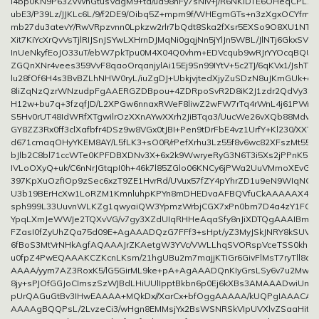
I4bp0KN9P63ZvWnGtusVagM9+td/ud98nFy7sNIv+j/R6NKlDTE6OHeqCPL1
ubE3/P39Lz/JJKLc6L/9/f2DE9/Oibq5Z+mpm9f/WHEgmGTs+n3zXgxOCYfmbH
mb27du3atevY/RwVRpzvnn0Lpkzw2rlr7bQdt8Ska2fXsr5EXSo9O8XU1NTj
Xit7KiYcXrQvVsTjlRIJSnJSYwLXHrnDJMqNi0gqjNn5jYlJn5WBL/JlNTj6GkxSVFG
InUeNkyfEoJO33uT/ebW7pkTpu0M4X04Q0vhm+EDVcqub9wRJrYYOcqBQUQ
ZGQnXNr4vees359VvF8qaoOrqanjylAi15Ej9Sn99IYtV+5c2TJ/6qKVx1/JshT6j
lu28fOf6H4s3BvBZLhNHW0ryL/iuZgDJ+UbkjvjtedXjyZuSDzN8uJKmGUk+eM
8liZqNzQzrWNzudpFgAAERGZDBpou+4ZDRpoSvR2D8iK2J1zdr2QdVy33d
H12w+bu7q+3fzqfJD/L2XPGw6nnaxRWeF8liwZ2wFW7rTq4rWnL4j61PWrTs
S5Hv0rUT48IdWRfXTgwilrOzXXnAYwXXrh2JiBTqa3/UucWe26vXQb88Mdvz
GY8ZZ3Rx0ff3clXafbfr4DSz9w8VGx0tJBI+Pen9tDrFbE4vz1UrfY+Kl230/XXT
d671cmaqOHyYKEM8AY/L5fLK3+sO0R/rPefXrhu3Lz55f8v6wc82XFszMt55+j
bJlb2C8bl71ccWTe0KPFDBXDNv3X+6x2k9WwryeRyG3N6T3i5Xs2jPPnK5m
IVLoOXyQ+uk/C6nNrJGtqpI0h+46k7l85ZGlo06KNCy6jPWa2UuVMmoXEvGL
397KpXuOzfiOp9zSec6xzT9ZE1HvrRd/UVux57fZY4pYhrZD1u9eN9WIqNG1
U3b19BErHcXw1LoRZM1KmnluhpKPYn8mDHEDvaAFBQVfuCkAAAAAX4fER
sph999L33UuvnWLKZg1qwyaiQW3YpmzWrbjCGX7xPn0bm7D4a4zY1FC3s
YpqLXmJeWWJe2TQXvVG/v7gy3XZdUIqRHHeAqaSfy8nJiXDTQgAAAIBml5x
FZasI0fZyUhZQa75d09E+AgAAADQzG7FFf3+sHpt/yZ3MyJSkJNRY8kSUVF
6fBoS3MtVrNHkAgfAQAAAJrZKAetgW3YVc/VWLLhqSVORspVceTSS0khS
u0fpZ4PwEQAAAKCZKcnLKsm/21hgUBu2m7majjKTiGr6GivFlMsT7ryTll8qUp
AAAA/yym7AZ3RoxK5/lG5GirML9ke+pA+AgAAADQnKIyGrsLSy6v7u2MwlI
8jy+sPJOfGGJoCImszSzWJBdLHiUUlIpptBkbn6p0Ej6kXBs3AMAAADwiUm1c
pUrQAGuGtBv3IHwEAAAA+MQkDx//XarCx+bfOggAAAAA/kUQPgIAAACA
AAAAgBQQPsL/2LvzeCi3/wHgn8EMMsjYx2BsWSNRSkVIpUVXlvZSaaHitm