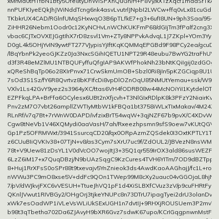
xMrMa0tHTfbN1Bty5Ofe8tyDhWISPXhQuGn/H+P8Vy/xXTzXqcf1maaSfTkA
nnPUFKIyeEQkJhJWiNddTcng6nk4asvLvutrlJNpbI2LWCw+ffq0vLx81cuGdu
TKbkrUX4CAD/RGlnfUMqSHxwqO3B6pTLfkE7+g3+6ufI8UN+9ph3Saa/95+T
ZiHHR26Nebm1Oodr0c12KyNCHvLnWChKUKFmP68/dGIjTm3fPalf2cng3X0
vbac6CJTxOVXEJGgtIhX7rD8zsvl1Vm+ZTy8NPPvkAdvqL1J7ZKpl+YOm3YyRW
D0gL4k5OHjYvIN9ywtFT277VJypisYjIftKqKQMMqEPGBd9F98PCy2ea/gcuD
/lBqYbnPk2yeoGJKZz0Ja3NxcSGihIQETU1NPT29R48eubu7BwYG2traFhUV
d3f3R48eMZlMU1NTBQUFyffuQfgIAP9AKWfPhokNh23bNtKQiIgij0zdGOg
xQReShBqTp06o28XIrPnvx71CrwSkmUmOB+Sbzl0Ri8jIn5pKZGCiqp8U1Ul
7sOd3S1Sz/fY6R8Qvrtvz8bKFIfcDi8vpDlOZnOqU85NMUtYemau+ssk/W9m
VXlv1Ls42GvY9yez2s3964yXC/ttas6VH4fODRB08w44McNOiYiI1KytdelOT
EZPFkqLPA+BrFfa6OCylesx6UBt2nXfjcvh+T3NlGIxRDlpK8k3PFzY2NiairKws
Pnv2zM7O7vbt26ampllZWTIyMtbW1kFBQa1bt3758iWLxTIxMakav/4M24ZzY2
RLnRf/v7q7Bt+7rWnW0DAPD/ivfzixBrT54wqW+3qjNZF67b9pvX/C4XDvWQe
Cgw8tNeVb1V46XQMydi0aaVasH/7ah/Rxeezhpsmn9sfS9oew7vKUtQGV/
Gp1Pz5OFRMWxt/3941SsurcqCD20//qx0ORpAzmZQSdek0I3OxtKPTLY1Tt
z6CUuBIiQVKIv38+07TjN+v8/as3Cym7sXrU7uc9f/ZdOUL2/JBVezN8nsWMs
78t+V9Uew81zDsYL1V0dVcOO7wojItJ3+35Q1qr559IrOX3ald86susWEZF5v
6LzZ6iM17+x7QuqDBzj/N9bUAzSqgC9KzCures4TVH6YITm/7OD9dBZTppel
8+Huj1RrXFsS0oSPr88t9txevajv5YnZnieok3ds4AwdKaoAAGhajJ/fc1L+ro
nWWu3PC9mO8xse5V+ddFc9QOn1TWep99M8cXy2uauc04vGGOjaL8hjNbx
7/pV/dWJkvjFXC6vVESUH+TtueJhVQ1pF1d4XiSLBXfCVuz3zV/p9cuFHRtFyn
QKnlJVwut1RIVBGy2/OHgOrj3tjkeYNUPc8n73DTrU7ipagTyei2drU3olanDvC
xWk7esOadWP1iVLeVsWLiUkSExUGH1n7dvtIJ+9RHXjROUSUem3P2mvV
b98t3qTbetha702Da6ZJAvyH9bXR6Gvz7sdwK67upo/KCrIGqgpnwnMstFh