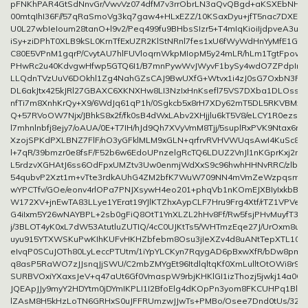
pFNKhPAR4GtSdNnvGr/VwvVz074dfM7v3rrObrLN3aQvQBgd+aKSXEbNHdV
00mtqIhI36F//57qRaSmoVg3kq7gaw4+HLxEZZ/10KSaxDyu+jfT5nac7DXEg
U0L27wbIeIoum28tanO+l9v2/Peq499fu9BHbsSIzr5+T4mIqKioiIjdpveA3uYF
iSy+ziDPhT0XLB9kSL0KrnTfExUZR2KlStNRnl7fes1xU6fWyWdHnYyMfE1Gf/
C80E5VPnM1gqrP/CvytAU7hlFUVloqrnWkpMIopM5y24mLR/hLm1TgtFpowi
PHwRc2u40KdvgwHfwp5GTQ6I1/B7mnPywWvJWyvF1bySy4wdO7ZPdpIncd
LLQdnTVzUuV6DOkhl1Zg4NahGZsCAJ9BwUXfG+Wtvx1i4zJ0sG7OxbN3P2
DL6akJtx425kJRl27GBAXC6XKNXHw8LI3NzIxHnKsefl75VS7DXba1DLOssx
nfTi7m8XnhKrQy+X9/6WdJq61qP1h/0Sgkcb5x8rH7XDy62mT5DL5RKVBMxs
Q+57RVoOW7Njx/JBhkS8x2f/fk0sB4dWxLAbv2XHjjlu6kT5V8/eLCY1R0ezssjI
l7mhnlnbfj8ejy7/oAUA/0E+T7IH/hJd9Qh7XVyVmM8Tjj/5suplRxPVK9Ntax6r+h
XzojSPKdPXLBNZ7FlF/nO3yGFklMLM9xGLN+qrfrvRVHVWUqsAwI4KuSc8Hv
l+7qR/39bmzr0e8fsF/F52b6w6EdoUPnzelgRcTQ6LDUZ2VnJl1nKGprKxj2mD
L5rdzvXGHAtJ6ss6OdFpxUMZtv3Uw0enmjWdXxS9c96hwhHHNvRRC/zlb
54qubvP2Xzt1m+vTte3rdkAUhG4ZM2bfK7WuW709NN4mVmZeWzpqsm+m
wYPCTfv/GOe/eonv4rlOPa7PNJXsywH4eo201+phqVb1nKOmEJXBIyIxkbB
W172XV+jnEwTA83LLye1YErat19YJlKTZhxAypCLF7Hru9Frg4Xtf/rTZ1VPVekKf
G4iIxm5Y26wNAYBPL+2sb0gFiQ8OtT1YnXLZL2hHv8Ff/Rw5fsjPHvMuyfT3/
j/3BLOT4yK0xL7dW53AtutluZUTIQ/4cC0UJKtTs5/WHTmzEqe27J/UrOxm8u2
uyu915YTXWSKuPwKIhKUFvHKHZbfebm8Osu3jIeXZv4d8uANtTepXTL10tx
eIvqP0SCuJOTh80LyLeccPTUtm/1iYpYLCKyn7RqygAD6pBxwXfR/bDw8pmm
q8asP5RaWO7zJJsnqJjSWU/C2mbZMYgEt96ItdlqltqKf0XmLulltOtOWi8r9a
SURBVOxiYXaxsJeV+q47aUt6Gf0VmaspW9rbjKHKlGI1izThozj5jwkj14a0G
JQEApJJy9myY2HDYtm0jDYmIKPLI1I2BfoElg4dKOpPn3yom8FKCUHPq1Bl9u
lZAsM8H5kHzLoTN6GRHxS0uJFFRUmzwJJwTs+PMBo/Osee7Dnd0tUs/32Ok