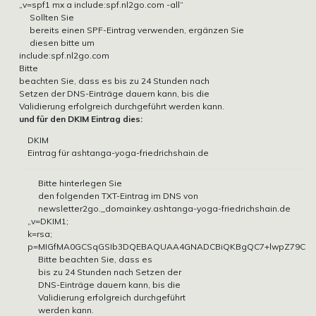
„v=spf1 mx a include:spf.nl2go.com -all“
Sollten Sie
bereits einen SPF-Eintrag verwenden, ergänzen Sie
diesen bitte um
include:spf.nl2go.com
Bitte
beachten Sie, dass es bis zu 24 Stunden nach
Setzen der DNS-Einträge dauern kann, bis die
Validierung erfolgreich durchgeführt werden kann.
und für den DKIM Eintrag dies:
DKIM
Eintrag für ashtanga-yoga-friedrichshain.de
Bitte hinterlegen Sie
den folgenden TXT-Eintrag im DNS von
newsletter2go._domainkey.ashtanga-yoga-friedrichshain.de
„v=DKIM1;
k=rsa;
p=MIGfMA0GCSqGSIb3DQEBAQUAA4GNADCBiQKBgQC7+lwpZ79C5NTTq
Bitte beachten Sie, dass es
bis zu 24 Stunden nach Setzen der
DNS-Einträge dauern kann, bis die
Validierung erfolgreich durchgeführt
werden kann.