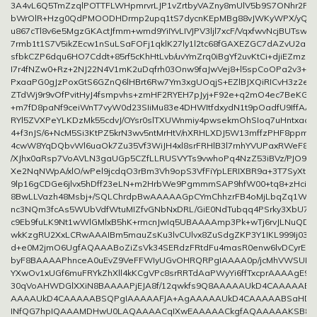
3A4vL6Q5TmZzqlPOTTFLWHpmrvrLJP1vZrtbyVAZny8mUlV5b9S7ONhr2Pcn
bWrOlR+Hzg0QdPMOODHDrmp2upq1tS7dycnKEpMBg88vJWKyWPX/yQT
u867cTl8v6e5MgzGKActJfmm+wmd9YiIYvLIVJPV3ljl7xcF/VqxfwvNcjBUTswrk
7rmb1t1S7V5ikZEcw1nSuLSaFOFj1qklK27ly1l2tc68fGAXEZGC7dAZvU2aKg
sfbkCZP6dqu6HO7Cddt+85rf5cKhHtLvb/uvYmZrq0iBgYf2uvKtCi+djiEZmzat
I7r4fNZw0+Rz+2NJ22N4V1mK2uDqfrh03Onw9faJwVej8+l5spCoOPa2v3+cil
PxaaPG0gJzPoxGtS6GZnQ6lHBrt6Rw7Ym3xgUOqjS+EZlBJXQiRICvH3z2ea
ZTdWj9r9vOfPvitHyJ4fsmpvhs+zmHF2RYEH7pJyj+F92e+q2mO4ec7BeKG
+m7fD8paNf9ceiWnT7vyW0d23SIiMu83e4DHWItfdxydN1t9pOadfU9IffAA
RYl5ZVXPeYLKDzMk55cdvJ/OYsr0slTXUWnmiy4pwsekmOhSIoq7uHntxaoU
4+f3nJS/6+NcM5Si3KtPZ5krN3wv5ntMrHtV/nXRHLXDJ5W13mffzPHF8ppmbj
4cwW8YqDQbvWl6uaOk7Zu35Vf3WiJH4xl8srFRHlB3l7rnhYVUPaxRWeF8li
/XJhx0aRsp7VoAVLN3gaUGp5CZfLLRUSVYTs9vwhoPq4NzZ53iBVz/PJO9x0
Xe2NqNWpA/xlO/wPel9jcdqO3rBm3Vh9opS3VfFiYpLERIXBR9a+3T7SyXtUB
9lp16gCDGe6jlvx5hDff23eLN+m2HrbWe9PgmmmSAP9hfW00+tq8+zHciq
8BwLLVazh48Msbj+/SQLChrdpBwAAAAAGpCYmChhzrFB4oMjLbqZq1W8jc
nc3NQm3fcAs5WUbVdfWtuMIZfvGNbNxDRL/GiE0NdTubqq4PSrky3XbU7y
c9Eb9fuLK9Nt1wWlGMlxB5hK+rmcnJwIq5UBAAAAmp3Pk+wTj6rvJLNuQD1Du
wkKzgRU2XxLCRwAAAIBm5mauZsKu3lvCUlvx8ZuSdgZKP3Y1IKL999Ij03l8
d+e0M2jmO6UgfAQAAABoZiZsVk34SERdzFRtdFu4masR0enw6lvDCyrEo
byF8BAAAAPhnceA0uEvZ9VeFFWIyUGvOHRQRPgIAAAA0p/jcMhVWSUPvFvJ
YXwOv1xUGf6muFRYkZhXll4kKCgVPc8srRRTdAaPWyYi6ffTxcprAAAAgE9M
30qVoAHWDGlXXiN8BAAAAPjEJA8f/12qwkfs9Q8AAAAAUkD4CAAAAAB
AAAAUkD4CAAAAABSQPgIAAAAAFJA+AgAAAAAUkD4CAAAAABSaHDb
INfQG7hpIQAAAMDHwU0LAQAAAACqIXwEAAAAACkgfAQAAAAAKSB8B