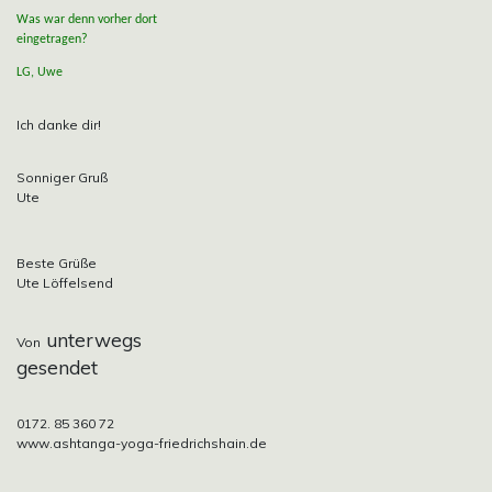
Was war denn vorher dort
eingetragen?
LG, Uwe
Ich danke dir!
Sonniger Gruß
Ute
Beste Grüße
Ute Löffelsend
unterwegs
Von
gesendet
0172. 85 360 72
www.ashtanga-yoga-friedrichshain.de