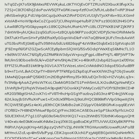
Iv7q0ZvJX7o5X9jbMxsREVWKykuLctKTYiOjEvOFTZRUsR/2XbucK8fvpX3uN
7ZSJ+C8CfO6lVjZdoPavW5QTFxGRKcwq+fztfOvrCh/fUrLubBeT+iRP3NwNA
j4hISbelnjKjLPd1WpGIiCqz/juXhaXZiRnFDGYLVU1tjlV7joXFi6v+91LKGimh
xVoIAB+HoW9prkxCoZCpaG7JCUlNqWiqxHu/blF27KPsz93G932N4SOPx1P
LAwlI8fOTpYGGkpywpKc189CQ2NzhURaHUYPc1BLCfZPNXB1NFZjlKRF3L
7dntW8+yhUQko2zq5GzfUo+tzBQUpb96FPzodQlCVIDPj5cYeiORiIhMe5r
DKf7uKHTumSH+FyI5hERaXfyGGqnWvDkrF+W7aQBNnKJIUFcTmcbAxW58p
uTG3bsRVEJGMEqdTv35tNVu5dUz6826qqP4zW8te03qbExG1GjitVcqto3/H
JF9Zmpf6/GFIZGZjwScAfCEyBpbmSlQWG/5Sv5OdqYWxXEqS6MNcTL1OQ
+9d9W37AhC76/Gj/EyGZRMRkW3dysW+poyJPgpLclBePHj7L4BPJWPT9v
lMUlmS9Dboelln5Uk/+vD/zPxHv5NJ4vZ9C+o4l8nXfU2vbp62Suyn1x/05YaqV
EFFlZSURadl31Mt9Hp3GV1A37tTzWzeLstinCcVMddNO3dqoE5GsfudBfRx
b9+nT1vVL//xAOCtyrTY+BIiHVPTFkREpGZkpEqUFxeXX/WrZhg7ObJSwu6Gx
1MwN/jQqeakPQ56XECm2tDBgNHRmy35+90UuEQnTn92+HZVVybLq3r+zlX
fV3N6p4jAaAZyHIsW7KoLCkxMiGRS0xTS1Pmh5mULXr2sdMQpNwNfJCeXu
1hVnRj9+FJ1RqW3VaeDA9pqMt7GOonkXJ7WMyCcv82TVOfY92ht9XCD4NY
nR203/98gtSHAZcvX7r1+FV8THhcHpGSgYFazbvy2dG3nz4PD4nJJWKoipLvh
62rLkayJbStVRuXriPuxr1+/Cn0Ux5fRbm2j9aU/HQC8I86MfVVIpG9qwiIiJSNj
RCQWE5EgMSz4eXLy83thCQKSMbBo2aKZG/ypVObk5BGRvKoqq6EzW0lG
i7OfBl2+7H8tNDYhNuxFBpGCgYFmc38OACA5E0szeSpPSkoX5yYlcUnO2NJ
50UE3XhVLP7g1107q6G9o54s5YcHXQ17+izs2tWnBSTDbtNKv6aqysQHt57Fx
V40+xtc4eE0MKnnxIKrNMIe2zq1fXK01gaBcxDKytTfTUVWUl2XIyBKRPPNdi
R6RVUVjAJaJKHq+MSJkpzyQVNTVZIjLrNWlKTRGWuroM5UowxRUAPo/8ly9
MtYmcUZc/Lvp4/m5Vb/PyqLCEiK2qooK0UcN1PzjyMjIEBGJxWIiQaNntrfKhX
FOQYDFkiYtaTCwC+MKappQmTyl8mpVcS5SYlce3sOJYtFV+94NdkUbPtqikn