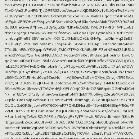
cW1AtvnEpT91FAXvnTLnTKPX5f849ba/IGCGS6+Vj4WSDUBl/n3s3Atur4Nxz
T1v0+WnZtPai4F9nTjsQR5R3ZvboVeczrMctXjDEMOXy1vELfQvrTwSAz+V
+F38Vymm3BLhCHttBWU1vzhxQXmDxbeHi397IXvildzzIqaOcmOP4Cy5E6/k
tGFg/oUlP9/QHzHEVspyAABSsmzblvX0ypU0IqKswMAIxbZtW759j9XZa/f3x
0cl0tUHeGwe8P/JTwdccfDj4/ga32rPMK+6cO59LHWbtXTVr4f6FfWRLb/51tdF
ttYonxIiyj7cj81m64w5W0pEeUfc2ewO66LqbX+5yGzymdAbC+0+rE+mPPK
IvmUvq9Pm58fE5VfnmzAmXOhQLXHxBlbD+1bNHvFpintqDImMqZSnE3mY3
rU+lUVFJ9SY28BmErw65m7DNvj34SkjlL/6c497B2sjApHXXcZtuV8Xq4vRr68
7Txs6bmE8oYSiXgxpxYP6WhjZMCx7TPvXKKAiEp8RrPZetN2Hx3Z1tB51XY
eTux2WYz/xYQ5T8+/GN/J0tDA1OHwauvZlYS0eu9PdjsdgsPbulnbTDwUOa7Jp
qaGprdu4DVdTK4mIiB9/fsWwjpYGunrGrd08t93JFNUcffovF37qYW1gYO4y1
mLZ1X307///+HwBQ48mbkmln4vJLRTUp+aXCaWfiRvz23DciN7aAfn7QWMC
0EVfqrZJFz5yr3ktvaQ2c88CW/Q+AsDn1qFzZ9nwgIBMosK/Ax/KunZ1rnXma
z9G/xCt1X715hHad0oq9ZnsNallnhWJ6QnwZsSzMDYlIydJCnyrj4/5R96V1cu
v3c/QoPDUQi9H1ZJFU+eRBDbtatave3XG7x4fnf9eqeyF144Hd115c51g7WT
8SmWRKw+3lcvzevTZ/GOHd6jbYiEL89ejCGZdo7tZBitRq/dsOGHDsI3Ce
N7HeT5B/c+F3Pz8ymHbi+AwrZuyuKbNPRJnMPXtlb9/ygC2ea64KiASXvSbte
7FJ9lq85m1N/IpXc/nn0rF+THbz8r54YzfCdNmpjpJiYTCaRIOjXAMsFe1YPHz
QUQUGxiQRBrfjuwln/PXT6OX+nF77Q4M3Nsrd9+48b+kEDHl5Ihy/Y5GdPPat
kVMPRutN2Ht8z1D5m9smeB5KJOLdXOg+5WAMZ+o+nz/WfSO6umHkd3s
H3tu+beLYgZv3ze5Zc79PSt+j/8c/yvgP+FyTP4Mv/iqR9WwdbmoMiG3bLF/Ut
rBtgsqa/ybZvzaa66DfS+0hE6i3kGu93rP1QZclK1Vppls6UBq9eeFpl+qVl
Var3HeB8aNmVgDwP5cCQSpcNfVR+3VPrfaUO/btpHvPJE8k49ekl4YUzv5R
VFRad3ZRs5Lv4tqRcSE8PElcERzCcFk8g7f0WMhz0nr8uJTp2rVTWYKU7a9w/
xW/e7Rs38hb80M5QiUhGy6q9g2l1ptKow1NGrQuTtVu8dVpNB2/omq5DT3B