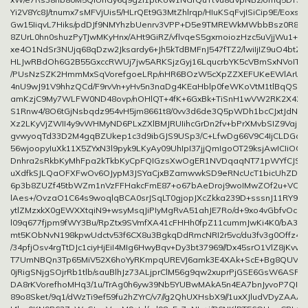
Yi2V8Yc8J/tnumx7sMFVjUis5/HLrQEt9G3MtZhlrqp/HIuKSqFvjISiCip9E/Eoxs
Gw15IiqvL7Hiks/pdDJf9NMYhzbUenrv3VPP+D5e9TMREWkMWbbBsz0R8Y
8ZUrL0hn0shuzPyTJwMKyHnx/AHt9GiRZ/vflvqeS5gxmoiozHzc5uVjjWu1+s
xe4O1NdSr3NUjq68qDzw2Jksardy6+Jh5kTdBMFnJ547fTZ2/lwiIjIZ9uO4bt
HLJwRBdOh6G2B55GxccRWUj7jw5ARKSjzGyj16LqucrbYK5cVBmSxNVoITfaX
/PUsNzSZK2HmmMxSqVorefgoeLRp/nHR6BOzW5cXpZZXEFUKeEWlArUW
4nU9wJ91V9hhzQCd/F9rvVn+yHv5n3naDg4KEaHblp0feWKoVtM1tlBqQSQU
amKzjC9My7WLFW0ND48ovp/nOHlQT+4fK+6GxBk+TiSnH1wVW2RK2X42h6
S1Rnw4/8O6tGjNsbqdz954vH5jm8661t8/0vv3d6de3Q5pWDh1bcCJxtJdNQY
Xz2LKyVjZWII4y9vWHMyND6PLxZXlBMJRUIihcGrDn2fv+bPrXMvbSIZ9Vaj1x
gvwyoqTd33D2M4gqBZUkep1c3d9ibGJS9USp3/C+LfwDg66V9C4IjCLDGaNc
56wjoopyIuXk11X5ZYxN3l9pyk9LKyAy09UhIpI37jjQmIgoOT29ksjAwICIiOQ
Dnhra2sRkbKyMhFpa2kTkbKyCpFQIGzsXwOgER1NVDqaqNT71pWYfCJS
uXdfkSJLQaOFXFwOv6OJypM3JSYaCjxBZamwwkSD9eRNcUcT1bicUhZDpKt
6p3b8ZUZf45tbWZm1nVzFFHakcFmE87+o67bAeDroj9woIMwZOf2u+VOg
lAes+/OvzaO1C64s9woqlqBCA0srJSqLT0gjopJXcZkka239D+sssnJ11RY9C
ytlZMzxkX0gEWXXtqiN9+wsyMsqJiPIyMgRvA51ahJE7Ro/d+9xo4vGbfvOcq
l09q677fjpm9fWY3Bu/RpZtx9SVmfXA41cFHHh0fpZ11cummJwKi4K0/bA3Kdtk
mt5KObNvN198kpwUdctv53f6CX8u3BgkqDdRmcNRI2r5vc/du3fv3g0Offz48
/34pfjOsv4rgTtDJc1ciyHjEiI4MIg6HwyBqv+Dy3bt37969//Dx45srO1VlZ8jKvv9
T7UmNBQn3Tp65MiV52X6hoYyRKmpqUREVJ6amk3E4XAk+ScE+Bg8QUV2i
0jRigSNjgSOjrRb1tlb/sauBlhJz73ALjprClM56g9qw2xuprPjGSE6GsW6ASR
DA8rKVorefhoMHq3/1u/TrAg0h6yw39Nb5YUBwMAkA5n4EA7bnJyvoP7QINa
89o8Sket/9q1/dWzTi9ef59fu2hZYrC/v7//g2QhUXHsbX9//1uxXJludVDyZAAA