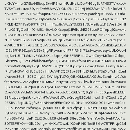
qXfoYMmwG79lx445bupE+VfP3iwmNUdHs//zOwP4Gvg8yR74S3TVI+x1cVVi
TVSvTLeteazqZ9yMrZV66UzWyYlOKx7KsO2nHj469Z/wm8/4a/o4/xdWi+/uG
qN3KrYuHmRN1EwSfnXju9NnY+UtszTWISMXYrr2FJmmbqBCRhnl7B1OihGb
5tM6KaZnmrl0Vz/q73djW49+/4D9Kj6zwsJCotzbT1psP3Is58Sy1SdmL3d
PXLBNZ7FlF/nO9RTtiJ672rfHJPpx8dWzcYRMBS1tRUMe8yc/1P2We9t5xfNbu
FhaKSfTgQeGm/X+M81+9xHfxXKcepxj1JF6fadrEZ9EatePQffepq92sVxMptZ
KjOvLR012TdTb8iRn3vLS/UNAXydRtpr9bBUq3rOUVOIyuARkZhIWCFedzUlg
r1FOpomB5uWXk1owJR2zKSwTqUkzviP1XCLNfl5/HNn+k132r5P6zQ2qO6nz
+WlUERFRRnp6JZGBQdW5U97QQJsoM0Oa2aAA8E+QdtY3pIISDg61tbVtN
fQEsBRYR9Zzp/V0/95+8JlgRPywsmoiIF7FrRN8f/PLsfvrzypaeqvUULQ/cc+hV
qxJ6b415+TL8/KbvPcYu3zXLkSqehjzkN3F8BRaLiOwnrZoyYMCkddOdqeJpW
GbNzzNQT+c5L/zh//uhcu4xfJo37JYGISBB3ckKfMb8mGE84GnB4qL4U3w7A1
oazwXiiXWlju8yT7qDRrW2bZMQYbC2RFpXqqzK7mqjk8weTOutxyUQcTZR
f7idFoNBWnKlI8yEw80lnfhIUoWPCQE71v+8814LZ/fhk7y8RhtXpPsHhEte/D
LYuveq36u5hI39BQhig1NZWIiMpTU7OJOBxOMzcSAKSUcvZsmNhw2LY/qy3
fztja2sWUWZWJhFRKb+MiKXIInHyHxNGrg1hDTlw7fLqntr1nuRL//a7wiXH
0J6DN94QERG/tJRIQUW1qZ4+NWtrXaKcrCwxEfH5pURMFkurvkRmUx8l9dq
QxeM6UilYVdu5VDOlR+Hzg0o7+odcG3Xt6bYPQ6gStjr4n330qseyfl1L5bjcvh
E1RIUpuzHjnrkU4LMtNktTdWacGU7deKraog52CobKmtqK8m72quKsOg7
0ZSitVL8cpUKQg/tv34sNHnaQE5m0InXpNDNzkaKQ30eDC1dw44ea0acH
59LpI8t22sxum/fXxgA+y2XiaEsiUlRkEb26cfpvp8E92rBYDKLIgBNXW/bp3dy
FyHWnjxhUt9uVZFSF67b9pvX/C4XDvWQfn/bfxWF3mNH6J47ufuHZdRfcOlYC
Fbfy5Sy7WmdePrCLiEjBduiM3twNru6HS8edDl/fmYiehYbyScfJyehtVcoFwd
3DT53P5Y0vYY3lU29chgV+/IAXuTDwxKfXQpPINS4kqIBEkh/v75TFPn/p08xlr
IzXv7HtC6oMHOMt0MqgnkZqoqretrSY9vffbxnOKHSpvH39ApNumDevvVfPP