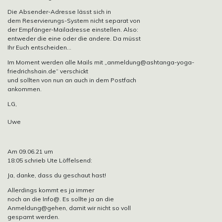
Die Absender-Adresse lässt sich in
dem Reservierungs-System nicht separat von
der Empfänger-Mailadresse einstellen. Also:
entweder die eine oder die andere. Da müsst
Ihr Euch entscheiden…
Im Moment werden alle Mails mit
„anmeldung@ashtanga-yoga-
friedrichshain.de“
verschickt
und sollten von nun an auch in dem Postfach
ankommen.
LG,
Uwe
Am 09.06.21 um
18:05 schrieb Ute Löffelsend:
Ja, danke, dass du geschaut hast!
Allerdings kommt es ja immer
noch an die Info@. Es sollte ja an die
Anmeldung@gehen, damit wir nicht so voll
gespamt werden.