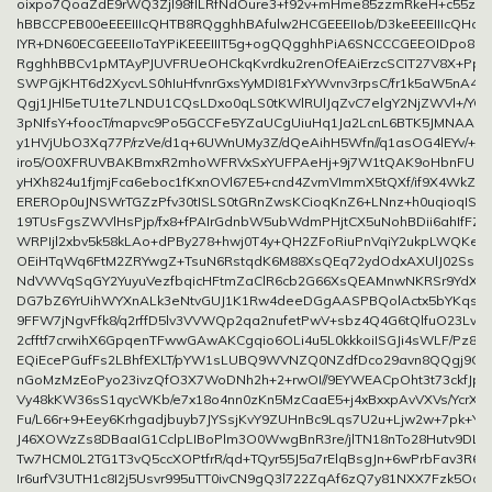
oixpo7QoaZdE9rWQ3Zjl98fILRfNdOure3+f92v+mHme85zzmRkeH+c55zw
hBBCCPEB00eEEEIIIcQHTB8RQgghhBAfulw2HCGEEEIIob/D3keEEEIIIcQHoa5
IYR+DN60ECGEEEIIoTaYPiKEEEIIIT5g+ogQQgghhPiA6SNCCCGEEOIDpo8II
RgghhBBCv1pMTAyPJUVFRUeOHCkqKvrdku2renOfEAiErzcSCIT27V8X+Pp
SWPGjKHT6d2XycvLS0hIuHfvnrGxsYyMDI81FxYWvnv3rpsC/fr1k5aW5nA4
Qgj1JHl5eTU1te7LNDU1CQsLDxo0qLS0tKWlRUlJqZvC7elgY2NjZWVl+/
3pNIfsY+foocT/mapvc9Po5GCCFe5YZaUCgUiuHq1Ja2LcnL6BTK5JMNAA
y1HVjUbO3Xq77P/rzVe/d1q+6UWnUMy3Z/dQeAihH5Wfn//q1asOG4lEYv/+/
iro5/O0XFRUVBAKBmxR2mhoWFRVxSxYUFPAeHj+9j7W1tQAK9oHbnFUBA
yHXh824u1fjmjFca6eboc1fKxnOVl67E5+cnd4ZvmVImmX5tQXf/if9X4WkZof
EREROp0uJNSWrTGZzPfv30tISLS0tGRnZwsKCioqKnZ6+LNnz+h0uqioqISEh
19TUsFgsZWVlHsPjp/fx8+fPAIrGdnbW5ubWdmPHjtCX5uNohBDii6ahIfFZyP
WRPIjl2xbv5k58kLAo+dPBy278+hwj0T4y+QH2ZFoRiuPnVqiY2ukpLWQKet
OEiHTqWq6FtM2ZRYwgZ+TsuN6RstqdK6M88XsQEq72ydOdxAXUlJ02Ss58n
NdVWVqSqGY2YuyuVezfbqicHFtmZaClR6cb2G66XsQEAMnwNKRSr9YdXW
DG7bZ6YrUihWYXnALk3eNtvGUJ1K1Rw4deeDGgAASPBQolActx5bYKqstT
9FFW7jNgvFfk8/q2rffD5lv3VVWQp2qa2nufetPwV+sbz4Q4G6tQlfuO23LvX
2cfftf7crwihX6GpqenTFwwGAwAKCgqio6OLi4u5L0kkkoiISGJi4sWLF/Pz8xk
EQiEcePGufFs2LBhfEXLT/pYW1sLUBQ9WVNZQ0NZdfDco29avn8QQgj9GJ
nGoMzMzEoPyo23ivzQfO3X7WoDNh2h+2+rwOI//9EYWEACpOht3t73ckfJpc
Vy48kKW36sS1qycWKb/e7x18o4nn0zKn5MzCaaE5+j4xBxxpAvVXVs/YcrXF
Fu/L66r+9+Eey6Krhgadjbuyb7JYSsjKvY9ZUHnBc9Lqs7U2u+Ljw2w+7pk+Y
J46XOWzZs8DBaaIG1CclpLIBoPlm3O0WwgBnR3re/jlTN18nTo28Hutv9DL
Tw7HCM0L2TG1T3vQ5ccXOPtfrR/qd+TQyr55J5a7rElqBsgJn+6wPrbFav3R6I
Ir6urfV3UTH1c8I2j5Usvr995uTT0ivCN9gQ3l722ZqAf6zQ7y81NXX7Fzk5Ody