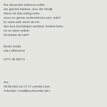
Die Absender Adresse sollte
die gleiche bleiben, also die Info@.
Wenn ich das richtig sehe,
muss es genau andersherum sein, oder?
Es wäre nett, wenn du mir
das kurz bestätigen würdest. Ändern kann
ich es dann selber.
Ich danke dir sehr!
Beste Grüße
Ute Löffelsend
0172. 85 360 72
Am
09.06.2021 um 17:17 schrieb Uwe
Schröder
<mail@uschroeder.de>: