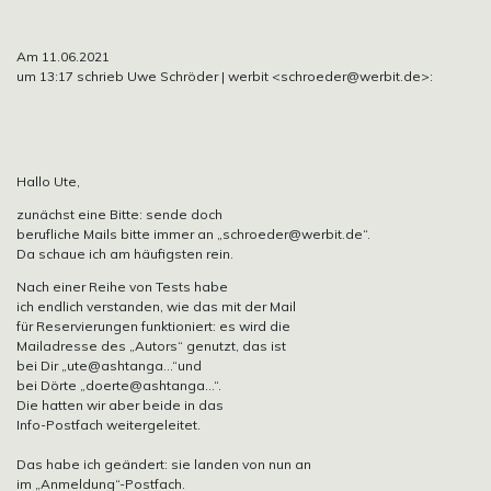
Am 11.06.2021
um 13:17 schrieb Uwe Schröder | werbit
<schroeder@werbit.de>:
Hallo Ute,
zunächst eine Bitte: sende doch
berufliche Mails bitte immer an
„schroeder@werbit.de“.
Da schaue ich am häufigsten rein.
Nach einer Reihe von Tests habe
ich endlich verstanden, wie das mit der Mail
für Reservierungen funktioniert: es wird die
Mailadresse des „Autors“ genutzt, das ist
bei Dir
„ute@ashtanga…“und
bei Dörte
„doerte@ashtanga…“.
Die hatten wir aber beide in das
Info-Postfach weitergeleitet.
Das habe ich geändert: sie landen von nun an
im „Anmeldung“-Postfach.