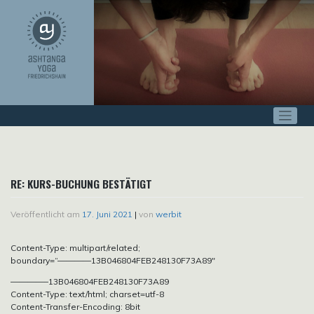
Zum
Inhalt
springen
RE: KURS-BUCHUNG BESTÄTIGT
Veröffentlicht am
17. Juni 2021
|
von
werbit
Content-Type: multipart/related;
boundary=“————13B046804FEB248130F73A89″
————–13B046804FEB248130F73A89
Content-Type: text/html; charset=utf-8
Content-Transfer-Encoding: 8bit