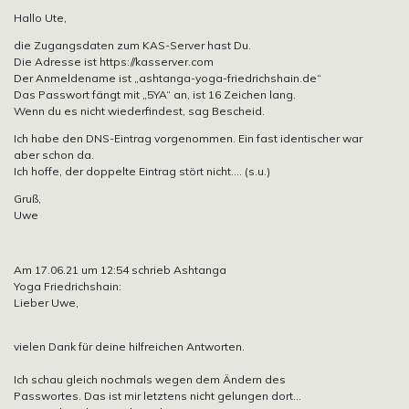
Hallo Ute,
die Zugangsdaten zum KAS-Server hast Du.
Die Adresse ist https://kasserver.com
Der Anmeldename ist „ashtanga-yoga-friedrichshain.de“
Das Passwort fängt mit „5YA“ an, ist 16 Zeichen lang.
Wenn du es nicht wiederfindest, sag Bescheid.
Ich habe den DNS-Eintrag vorgenommen. Ein fast identischer war
aber schon da.
Ich hoffe, der doppelte Eintrag stört nicht…. (s.u.)
Gruß,
Uwe
Am 17.06.21 um 12:54 schrieb Ashtanga
Yoga Friedrichshain:
Lieber Uwe,
vielen Dank für deine hilfreichen Antworten.
Ich schau gleich nochmals wegen dem Ändern des
Passwortes. Das ist mir letztens nicht gelungen dort…