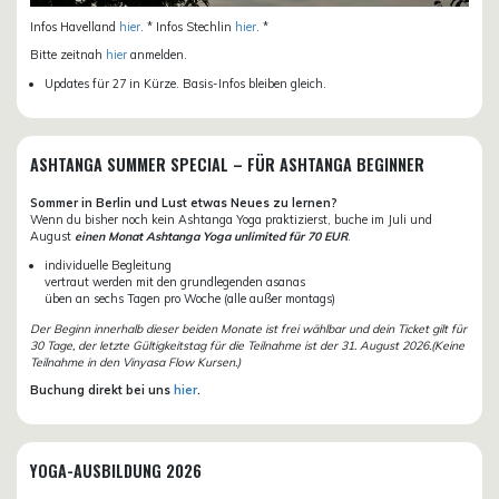
Infos Havelland
hier
. * Infos Stechlin
hier
. *
Bitte zeitnah
hier
anmelden.
Updates für 27 in Kürze. Basis-Infos bleiben gleich.
ASHTANGA SUMMER SPECIAL – FÜR ASHTANGA BEGINNER
Sommer in Berlin und Lust etwas Neues zu lernen?
Wenn du bisher noch kein Ashtanga Yoga praktizierst, buche im Juli und
August
einen Monat Ashtanga Yoga unlimited für 70 EUR
.
individuelle Begleitung
vertraut werden mit den grundlegenden asanas
üben an sechs Tagen pro Woche (alle außer montags)
Der Beginn innerhalb dieser beiden Monate ist frei wählbar und dein Ticket gilt für
30 Tage, der letzte Gültigkeitstag für die Teilnahme ist der 31. August 2026.(Keine
Teilnahme in den Vinyasa Flow Kursen.)
Buchung direkt bei uns
hier
.
YOGA-AUSBILDUNG 2026