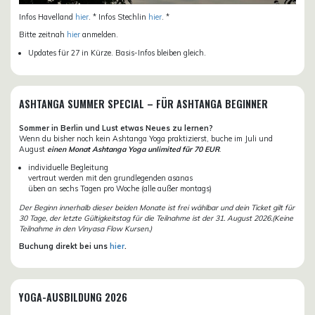
Infos Havelland
hier
. * Infos Stechlin
hier
. *
Bitte zeitnah
hier
anmelden.
Updates für 27 in Kürze. Basis-Infos bleiben gleich.
ASHTANGA SUMMER SPECIAL – FÜR ASHTANGA BEGINNER
Sommer in Berlin und Lust etwas Neues zu lernen?
Wenn du bisher noch kein Ashtanga Yoga praktizierst, buche im Juli und
August
einen Monat Ashtanga Yoga unlimited für 70 EUR
.
individuelle Begleitung
vertraut werden mit den grundlegenden asanas
üben an sechs Tagen pro Woche (alle außer montags)
Der Beginn innerhalb dieser beiden Monate ist frei wählbar und dein Ticket gilt für
30 Tage, der letzte Gültigkeitstag für die Teilnahme ist der 31. August 2026.(Keine
Teilnahme in den Vinyasa Flow Kursen.)
Buchung direkt bei uns
hier
.
YOGA-AUSBILDUNG 2026