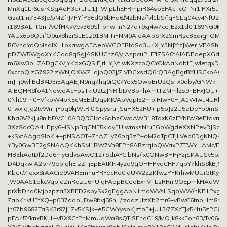
MnXq1Lr6usrKSgAoP3c+LTU1JTWlpLhEFRmpiR64sb3FAc+cOTNr1jPXr5uu
Gzct1irr7343Je/oMZfrJ7FYfP36dQ6bHd6//42bN2/fvl1bS/fqFSLq04cv4NfU2
r169BAL+tGnT/vOfHKvVev369SlTphw+nN27d+9xj4w7ceJE2x1d0l169NG0M
YAUx6o8QuifO0ux8h2rSLE1z91BMiTiFNM0AIeAAbSrX2SmRscBEqighOMpLT
R0VhqYaQMsaiXL1bkawgAEAeoWCOFRfqSa3U4XJY3NJYrcJWerJVPAShouD
pDZW5WgaXYKGaa8qSgjASKUChz6/yJAspcuPHTf7SA0fAIADPqepXGdwMj
m6Xw3bLZADgCkVjYKoxGQSlFjrLiYjVfIwKXzcpQCYOkAaNabfEJwletqxD
0xccoQlzG7922IzWNjOXW7LojbQ03j/7lVDGxsdQ6rQBAgBgrBYHSCkpACF
mJ+j9wliBdB4D3iEAgAEJN9nq7hg0iQ07Yox5OwpBrU2QsTx0dby/GNWkT
AIBQHR8fo41NowgAcFosTkIU2tzJNRlbDVBbrlhAmtTZMml2s9nBFxJOU+M
0Nh19Tn0FVfkoW4bKEcMEEdQgsKK/ApVgpIE2mbjRIwY0HJA1WIwu4URhM1
0TwxlgJg2tvWn+jYpq9kjWtRi0jSpysruiJSuHX52RU+Ip5oJz2U5eDeYp9mSr
Kha0V2kJu8nibDVC10ARQRGlpfk6abzCwdAWB18TqxK6zEYbIW8ePfdvrmhc
3XzSacQA4LPpy6+ISNpBqGNF5kIdyFUiwmksNruFGoWgdeXXNPevRJScOF
+kSxfAAgpSIoKi++pNSAOT+7nAZ1y76oq3zP+oM2qTpCTjLVep0DgKNQKQ
YBy0GwBE2gSNAAQKKhSM1RW7Vn8EPh8ARzrqibQWaxPZTWYHAMc/F0Co
HBEhAqtDf2Dd6myGdvsAwO12+SdiAYCjbNs/ix0ONwBHPjYzjSKAUSv5px
D4DgkwIA2pr79epighElzZ+jEpEAtKN4y2q9gOHHPvdCRP7qbY7khS8kBJSj
Kbc+/7jexx8rAACie9VAREmhuPRYecRo0laUW2zzKfwzPYKrhwMUUiGtKywy
JW0AAS1qkcVgbjoZnRazU6hUigFAqpBCedExnVTLsRRnl9OEpmkHAdWG
prXbDnd0Mjbzpza3XBFD2spySx2gEggAoN1moWVsLSqoWW/hKP1Pxgg
7abKrivUEfXQ+p0B7aqouDw8bvj58nL/rzqdzufzXb2mr6+vBwC6tnbLlm8
jh07b9682TaSK3r97j17k5KSJk+e5GWYyspKjzfoF+jU13/77XcTJk54fu5zPC6/u
pFA45YknxBKJ1+vRX9GfPnMmUqWa8sQTISEhdC19/MQJk8kkEon6R/Tv06e3