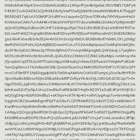
tWdobExKSkpKSmo328aNGztd6Zo1X5q+fPjw4bGjx0xLVErV99//17QkPy9/fd
F4XJtYZcvAGADkCxZjHhXkObGyVwPDw5J2/ekYKoIauINW664HLK7fvggWc
Btl382d/17qIUzUO0M0P2r1dRFos1quyvloQ/7jIva7DfKxhy76YIWjuvmHx2nT
KiWAAwCA/m7U+lvM4K+X9eaWWPJiiY7l7dncrwkMkbcDnMuVQrtkjmtnB7h
qQrvXQ99aySdbsn2KUHF7z8ckrgu2hje7SeZcEK459UDq1aWBYeFR07w5lI
k2LrwAFxNQ7Agrq8mEMn4u/K5DoyHRr0/J5uoPAMNovdmDC/mB2bl0kDwq
JyuU6ivKVoedbS0ic5QAr4VGOm3cv2pVbtDU8OkBntbd7iWdrLCKLJzh8gSD
8xrR3/WGOFehLtQAr6JBB2DvwvHCoLv7O2AA6tptpwuOSx5fqlWvMQBo
dcSF9oGyEAC0Nas2p7RWo6jRmO7V+oryr06XpagMLQWGeqL17yej/M+mlP
MChUzbdhYAhc9s9zcAYofLqVAUDXzZXMen3Z2hkCsl6vrMpL+vnM+q+iNnw
jTp+pbhCqSfTAQcXPfTiaAU6pyW8HuiKj2+Nrxv2QYfueaVYWqMvPvB2xIHW
TwvQq/nbno17A3v6xz0iCII8LQrolaY5cwOu15MtOl5OTaYDtF7cTCGDsQPFhN
n+oCcF8e5FF1Nj63qgy/pXKb7M0AqAMAVsCnX0c87umjsLjGvs9u9HYR3tQ
Vpvn5uxkUkIBcvv30Jm2l5bz/cboM5P2nRyzYb4n3VjLU6OQKdC6Czp7I+0+8
tqp/33dSLJq/bWLr6ikAoO946zmH4LW73W9eOHf87OZlsX6fblgZ0Iv1UwD0o
b/mKxa52UPjz5p1VnczZwdNuFutRK/eI8i7Hnj6+9ZOY1xZv/jK4FyH3HJfr3LU
wQGgDHpr4zbfG0m//By1+sK5qV+sXTK4p4r1+o6VUygAup7u+tenA6pNM
hqgHACBZduwMxEgmIfYytTVcS8o7LCEYfN4nflZQUvbt3TZ3D+vk6DMm7lSr
Kw0fHooWp6hIIm/hHBcs90rRmTa/Ahh0T3hrNxKFSmKzGH6DHZaOsDUZy8
1A9qyzQOrgzg9adRQKOrqb2pcZjYEpqsRFkGAFSaE62T2jvRRXOlsJp//Rjg7O
kXG8RKenuB5OP/LYbevPQ+jSlcudmLpbUV8d7V1sJuF1vwLxzwdicL9Pl/p3+
rS8p1p1ctN1yWujl/H0+92FghlJtBEFeLjshH2KK8uTg1Jx43budq7Rw5vfxRhY
wrWYCw11r80WWguGOh9IjU1SVwlCfVgAwB3Eo5+VyYE/pssOCTKFDngD3j
+XKFkj7Ap083U7OwpuvvlclglFPvlyFz/JYvCYDV29dvEWz7ciwXgEIhA4532v