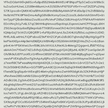
YFhcDO/arHXll+jM/iSc+fu8pd55294dx4NWEU4F8NpzP5ySCwDcsW99sSiJ1
tuZcuGoHUiwL12S89m66umU+A31503tvVF675SFVI5+Y++aT2tZDPu2WqfX7
S7/K1pscdi+QMtX4Oa/8IYniAXi8Hm/t6b/MyAMAGPrKd0u0p1Ys2VB8i/aGy
Nv9zW/7FKi9PNnDmu4ufIgG8VdkrXsmyOzxcZUza3LdebnVohStmrfG+/s
tmTjqzFQlbdm9dazZou91ssVRcVnvPZ65uCG8UHvqVUvTFkFAAP/+MWHk
EDcVN+j3r1y7v6LS7qC9XHHkqNmvvzI5qnXnpLEqennUwHCPF5rupLdXHM6
Z5G3ezp0ciydad5j8epnlubTTX8ISfzrvxaOhO4cOH108dzPi5rjDpu6bM18DX
tQMpGzj73cWZUQBQlf/lF1+fuFBJc8VUyrvL5sZAl4UI1//93sLcuJWrn1UDtDj9r
RHfLA6LwtHnLFiQIPabsdZ9vPXHZCiFyKv2dlc8O7qhmdqTdkyWgGgdT9I
kePlertXEpn44p9eHd96/lJXzWBN4fpV3526WmWt9XJDWuZhZ+c+b1BanDi
p6+K4+YP5XWwU3v+l59tLbhcWVULIUNeXLb4MeigZQgqx+iL//587YGSqzR
akAAOm7YGwST4Z1dVhrjUQ6iuDtN1yygVQAQBJuNL4ZBCP1seGp0eUfO
Oh/9h9c/UEPFznXfLV1HffmnOB597dT5KvWcN97SkB46JByg5vjni7+qSlyw8
vwv/vPVEXq5s/DvvTg3nApAy8JRs+jSrZvgrS95Scu1mWtaynw3XdixdvtU76
z7eerfI8CTxPxaa/rMyWzXjtA63QlL1+3epV1MrA0eXr+1d+VCD7w7Lf+2e1yu
lYc2r/30i8HD3h/fac+GO/T5lfPjuAA8CQUmAK5q5qI3HhMD8MRN00Vqju87R
tTwrx8Clpg5qu6+WEeqBS46et+y5gVwAoZwHXR0dgKds3ZK/HRdnzHljPkU6
vRevhxw2881nxN6r32/avvJv5PJlEwOzt4MyDdxNVXmZVTb7rVcHk/T1nO82f
ADdk1GtLZg3iAvDEQuAOmjD3neli0lOVt2Xj2k9VMcsnKwBqjq95/9MK9fS5i
Abgh6qS5mcPFnmtZG7asXBW1uuWhdcR+8fxlGP7KojQZ2Ev2fvXd0nWRjan
iQSg8vu/LN3HmzBv0cvimuPfrl21WvHxh5nhUKMrv0Sm/PeCUUKoyt+2+Z8rv
Iss7etY7L1FgLdm3/UJjLnRZHB1G3sHp0MmxBGfo3I//MQMAwH76nyu+s4x
+NgDAN5bRz5duRfGjY8EuLrrk6+uRc1/7y0Nl7baSTkA0E017TWKV2PnNszTu
SX9zyXgFOCo9SiGA5YfP154Nmf3ukpFir8XKVQAEUzOb3UPpdEdDkS1Jk3l
vLTwRV7V919tXrVOG/NBSuCXja6bQW/VJR2tnvP2W5HgvJa94avGPOzqcHjD