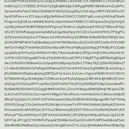
ELr/2IBPRSKEEEIIIdQD2CxcgQQhhBBCCKEewK7DF7MjhBBCCCHUA9hQ/7
m8XCvjZCCCGEEEL3H5vD7pEJJEqlMiQkpCdiRgghhBBC6BeBzemZudrPz31e
2ewuHvRsFebZWbOSk5N6OF0IIYQQQug3hyCCeFvkyy+/RFFUfX39Tz+5TGbT6
6y4Oh/Peu++s37CxqsoafJjz5eftdvuDSiNCCCGEEPqtILoaAgYAEAqFBw8dK
fOqpmcfyjh0/caLnk9dNLBaHILobprS0rAeThBBCCCGEfquIuuDmj3jcHrq2lq6t
njz5ibJz5xwOB4fNTklNjYmNITgcna7ihx9+cLvdgRumpKYM1Q798ssvKYqaP
Qfz3f73/2WfrqqqsaampMbExZAjp9njOlpyVSCQD1GoAVmFhYU7PXgPSAA
4cPjHxmXSArJa1ev7T9woLa2ViIRz5w5UyQS8fh8e439wIEDBoPBH/jVVxcAw
dOikSRP5fP6tW7aDBw8ajca2YWY9O8tsNucdzQOAfv36TZw0USFX1NRU
9efOnTt46JCPYe5H5iOEEEIIoV8zwlff7RezF58tycjIGDBgQFFR0fjUFO2QIbt
zpg6deqOHTuaQo4YMSI+Pv6rL79yuVwdxabo1/fSpUvHjh1XKvvNembWj4U
VVFRUVlZOXDgwEkTH9+2Y2dVlXV6ZuaECRP27NkjEPTq16/fP/6xGgBGjx49Y+a
9es3VN26VV9XBwAGo2Hjxq8Yr3d8yvhp0zJXr17TNkyTkJCQ55+f82NBwZ5/7
L7+8edOi6NdXV1Fx/NgxiSR0xswZt27d+vHHH7ubaQghhBBC6LeGzbqLxyLr
jRiZk5tbWVl5q6oqKytryJDBTQuPaLXa1LSULVu+cTgcncf3k8tVW1t7+fKVGz
X758xWK1KpVKABg9evTZ0tKrer3zjvPEyXyNJrppQ4fD4XA4jh49KiSFUmmo
dQDgvOO022uctPPUqVNisZjH57cN02TYsGFOJ30096jdYS8pOauruBwfH+//U
/fy58xEREd3OMYQQQggh9NtDcKDbL2ZnsVh9egudNM3j8XqF9KqurvZ/b
Q4cOvX37tvOOs2Gz+npWV49gun76icvlNvzs+onH4wGAUCiMiooa0djrZbHY
8fbqFQJQ0yrCYUOHPZI0TiIWezxeAOBw2D6fr6O9i0Si6prqpl9t1TaFTN4qDE
EEIIIYQQAgCC0+2eNowYEQ8s9pUrVzweT+1PP4WGht64cQMApKESAHA0ru
tXnzvxiGcbndfAGfQxCdTHSuZ9Wzmnrj9Q0/377t0OuvZGcf6SRJdVAPUF/n8
6tVr+pPTduzYefHSpVCJ5PXXXwOAVmEC2R326OjmIXNpqNTuaL0ySX19HbD
bBY7qLdFCgQCYW8hRVFpqakTJ048evSof1pI0ZmitNTU8PDwMJksIyPjwsUL
d9v4fN6kSRMBwGq1uNzutJQUkUgkFomCT+LZsyUjR44aMmRwn959pFJpaK