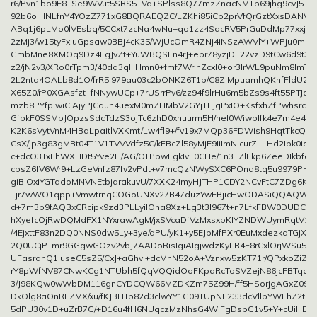
r6/Pvn1bo9E8TSe9WVut5SRS5+Vd+SPlss8Q77mzZnacNMTb69jhg9cvJ5+IO
92b6oIHNLfnY4YOzZ771xG8BQRAEQZC/LZKhi85iCp2prVfQrGztXxsDANVF
ABq1j6pLMo0lVEsbq/5CCxt7zcNa4wNu+qo1zz4SdcRV5PrGuDdMp77xxjhX
2zMj3/w15tyFxIuGpsaw0BBj4cK35/WjUcOmR4ZNj4iNSzAWVlY+WPju0mkz
GmbMne8XMOq9Dz4EgJvZt+YuWBQSFn4rJ+ebr78yzjDE22vzD9tCw6d9t3n
z2/jN2v3/XRo0rTpm3/40dd3qHHmn0+fmf7WrIhZcxl0+or3lrWL9puNm8ImTfId
2L2ntq4OALb8d1O/frR5i979au03c2bONKZ6T1b/C8ZiMpuamhQKhfFldU2N
X65Z0/rP0XGAsfzt+fNNywUCp+7rUSrrPv6/zz94f9lrHu6m5bZs9s4ft55PTJoU/
mzb8PYfpIwiCIAjyPJCaun4uexM0mZHMbV2GYjTLJgPxIO+KsfxhZfPwhsrcS8
GfbkF0SSMbJOpzsSdcTdzS3ojTc6zhD0xhuurm5H/hel0Wiwblfk4e7m4e4eG
K2K6sVytVnM4HBaLpaitlVXKmt/Lw4fl9+/fv19x7MQp36FDWish9HqtTkcQ
CsX/jp3g83gMBt04T1V1TVVVdfz5C/kFBcZl58yMjE9IiImNlcurZLLHd2Ipk0iqq
c+dcO3TxFhWXHDt5Yve2H/AG/OTPpwFgkIvL0CHe/1n3TZlEkp6ZeeDIkbfef
cbsZ6fV6Wr9+LzGeVnfz87fv2vPdt+v7mcQzNWySXC6POna8tq5u9979PHt7
giBIOxiYGTqdoMNVNEtbjarakuvU/7XXK24myHJTHP1CDY2NCvFtC7ZDg6KiR
+jr7wWO1qpp+VmwtrnqCOGoUNXv27B47duzYwEBjicHwODASiQQAQW8E
d+7m3b9fAQBxCRcipk9zd3PLLyiIOna8Xz+Lg3t3l967t+n7LfkFBW0DUDCZn
hXyefcOjRwDQMdFX1NYxrawAgM/jxSVcaDfVzMxsxbKlYZNDWUymRqtV1
/4EjxttF83n2DQ0NNS0dw5Ly+3ye/dPU/yK1+y5EJpMfPXr0EuMxdezkqTGjXv/k
2Q0UCjPTmr9GGgwGOzv2vbJ7AADoRisIgiAIgjwdzKyLR4E8rCxlOrjWSu5Yc
UFasrqnQ1iuseC5sZ5/CxJ+aGhvl+dcMhN52oA+Vznxw5zKT71r/QPxkoZiZ
rY8pWfNV87CNwKCg1NTUbh5fQqVQQidOoFKpqRcToSVZejN86jcFBTqdfvu
3/J98KQw0wWbDM116gnCYDCQW66MZDKZm75Z99H/ff5HSorjgAGxZ093
DkOlg8aOnREZMX/xu/fKJBHTp82d3clwYY1G09TUpNE233dcVllpYWFhZ2t
5dPU30v1D+uZrB7G/+D16u4fH6NUqczMzNhsG4WiFgDsbG1v5+Y+cUiHDx