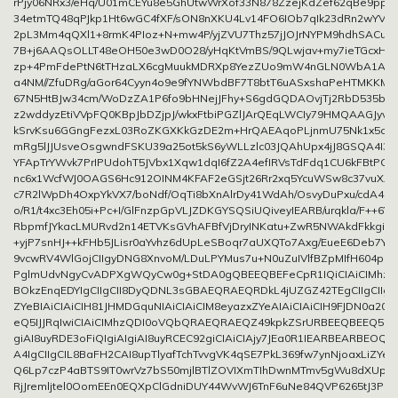
rPjy06NRx3/eHq/U01mCEYu8e5GhUtwWrXof33N878ZzejKdZef62qBe9ppSn
34etmTQ48qPJkp1Ht6wGC4fXF/sON8nXKU4Lv14FO6IOb7qIk23dRn2wYVG
2pL3Mm4qQXl1+8rmK4PIoz+N+mw4P/yjZVU7Thz57jJOJrNYPM9hdhSACum
7B+j6AAQsOLLT48eOH50e3wD0O28/yHqKtVmBS/9QLwjav+my7ieTGcxH
zp+4PmFdePtN6tTHzaLX6cgMuukMDRXp8YezZUo9mW4nGLN0WbA1AHS1
a4NM//ZfuDRg/aGor64Cyyn4o9e9fYNWbdBF7T8btT6uASxshaPeHTMKKMqS
67N5HtBJw34cm/WoDzZA1P6fo9bHNejJFhy+S6gdGQDAOvjTj2RbD535bn
z2wddyzEtiVVpFQ0KBpJbDZjpJ/wkxFtbiPGZlJArQEqLWCIy79HMQAAGJyvF4
kSrvKsu6GGngFezxL03RoZKGXKkGzDE2m+HrQAEAqoPLjnmU75Nk1x5oF
mRg5lJJUsveOsgwndFSKU39a25ot5kS6yWLLzlc03JQAhUpx4jJ8GSQA4I3w
YFApTrYWvk7PrIPUdohT5JVbx1Xqw1dqI6fZ2A4efIRVsTdFdq1CU6kFBtPCz
nc6x1WcfWJ0OAGS6Hc912OINM4KFAF2eGSjt26Rr2xq5YcuWSw8c37vuXAO
c7R2lWpDh4OxpYkVX7/boNdf/OqTi8bXnAlrDy41WdAh/OsvyDuPxu/cdA4H
o/R1/t4xc3Eh05i+Pc+I/GlFnzpGpVLJZDKGYSQSiUQiveyIEARB/urqkla/F++6Y
RbpmfJYkacLMURvd2n14ETVKsGVhAFBfVjDryINKatu+ZwR5NWAkdFkkgiAIgj
+yjP7snHJ++kFHb5JLisr0aYvhz6dUpLeSBoqr7aUXQTo7Axg/EueE6Deb7Y4
9vcwRV4WlGojCIIgyDNG8XnvoM/LDuLPYMus7u+N0uZuIVlfBZpMIfH604pq
PglmUdvNgyCvADPXgWQyCw0g+StDA0gQBEEQBEFeCpR1IQiCIAiCIMhzQ
BOkzEnqEDYIgCIIgCII8DyQDNL3sGBAEQRAEQRDkL4jUZGZ42TEgCIIgCIIgy
ZYeBIAiCIAiCIH81JHMDGquNIAiCIAiCIM8eyazxZYeAIAiCIAiCIH9FJDN0a2
eQ5IJJRqIwiCIAiCIMhzQDI0oVQbQRAEQRAEQZ49kpkZSrURBEEQBEEQ5Nkjk
giAI8uyRDE3oFiQIgiAIgiAI8uyRCEC92giCIAiCIAjy7JEa0R1IEARBEARBEOQ5
A4IgCIIgCIL8BaFH2CAI8upTlyafTchTvvgVK4qSE7PkL369fw7ynNjoaxLiZYe
Q6Lp7czP4aBTS9IT0wrVz7bS50mjlBTlZOVIXmTIhDwnMTmv5gWu8dXUp+b
RjJremljtel0OomEEn0EQXpClGdniDUY44WvWJ6TnF6uNe84QVP6265tJ3PUm