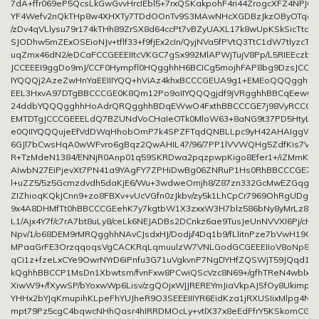
7dA+ffr069eP5QcsLkGwGvvHrcIEbl5+7rxQSKakpohF4ri44ZrogcXFZ4NPJ0I
YF4Wefv2nQkTHp8w4XHXTy7TDdOOnTv9S3MAwNHcXGDBzJkzOByOTqc7fP
/zDv4qVLlysu79r174kTHh89ZrSX8d64ccPt7vBZyUAXL17k8wUpKSkSicTtcu
SJODhw5mZExOSEioNJv+tflf33+f9fjEx2cIn/QyjNVa5fPVtQ3TtC1dW7tlyzcTJ
uqZmx46dN2/eDCaFCCGEEEIItcVKGC7gSx992MlAPWjTujV8Pp/L5RIEEczbN
JCCEEEI9ggDo9mJ/CCF0Hympfl0HQgghhH6BCICg5mojhFAP8bg9DzsJCCGE
IYQQQj2AzeZwHnYaEEIIIYQQ+hViAz4khxBCCCGEUA9g1+EMEoQQQgghh
EEL3HxvA97DTgBBCCCGE0K8Qm12Po9oIIYQQQgjdf9jVRgghhBBCqEew6
24ddbYQQQgghhHoAdrQRQgghhBDqEWwO4FxthBBCCCGE7j98VyRCCCGEE
EMTDTgJCCCGEEELdQ7BZUNdVoCHaIeOTk0MloW63+8aNG9t37PD5HtyLb1J
e0QIIYQQQujeEfVdDWqHhobOmP7k4SPZFTqdQNBLLpc9yH42AHAIggW/
6GJl7bCwsHqA0wWFvro6gBqz2QwAHIL47/96/7PP1lVVWQHg5ZdfKis7V1h
R+TzMdeN1384/ENNjR0Anp01q59SKRDwa2pqzpwpKigo8Efer1+/iZMmKuS
AIwbN27EiPjevXt7PN41a9YAgFY7ZPHiDwBg06ZNRuP1Hs0RhBBCCCGE7gv
l+uZZ5/5z5Gcmzdvdh5daKjE6/Wu+3wdweOmjh8/Z87zn332GcMwEZGqg99
ZIZhioqKQkJCnn9+zo8FBXv+vUcVGfn0zJkbv/zy5k1LhCpCr7969OhRgUDg8X
9x4A8DHMfTt0hBBCCCGEehK7y7kgtbW1X3zxxW3H7blz586bNy8yMrLz8B
L1/Ajx4Y7f/c7rA7bt8uLy8/ceLk6NEJADBs2DCnkz6ae9TusJeUnNVVXI6Pj/cH
Npv/1/o68DEM9rMRQgghhNAvCJsdxHJ/Dodj//4Dq1b9/fLlitnPze7bVwH19QD
MPaaGrFE3OrzqqoqsVgCACKRqLqmuulzW7VNLGodGCGEEEIIoV8oNp8V7M
qCi1z+fzeLxCYe9OwrNYrD6iPnfu3G71uVgkvnP7NgDYHfZQSWjT59JQqd1
kQghhBBCCP1MsDn1Xbwtsm/fvnFxw8PCwiQScVzc8N69+/gfhTReN4wblxg
XiwW9+/fXywSP/bYoxwWp6Lisv/zgQOjxWJJREREYmJiaVkpAJSfOy8Ukimp
YHHx2bYJqKmupihKLpeFhYUJheR9O3SEEEIIIYR6EidKza1jRXUSIixMlpg4Nik
mpt79Pz5cgC4bqwcNHhQasr4hIRRDMOcLy+vtlX37x8eEdFfrY5KSkomCGL3