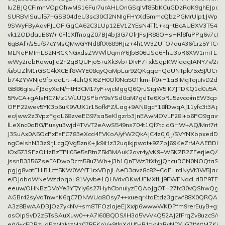
IuZBJQCFimnVOpOhwMS16Fur7urAHLOnGSqlVf85bKCuGDzRdK9ghEJpoNJ
SURBVISuUl57+GSB04deU3sc30Cl2NNIgFHYXd5mmcQbzPGMrUlp1JWpA
9SWyFByAavPJLOFIGgCA62C3LUp12EV1ZYEsN4Tl1+kq+tBcAUBXV3T54l0
vk12ODdauE6Y/+l0Fl1XffnogZ07BJ4bJ3G7OlrJFsJR88OHsHRl8fuPPg6v7cHYi
6gBAf+/s5u/S7cYMsQMwGYNd8ftX689RJiz+4h1W3ZUTO7du436/Lrz5YTCd
MLNePMImLS2NRCKNGxdsZWWlUqmiY6JbB06USe6FhU3pR6XW1imTLial
wWy2rebRowuJid2n2gBQUFjo5+uXk3vb+DIvP7+xkSgpKWlqagIANY7v/2n/l
/u/oUZlM1rGSC4kXCEIf8WYE08qyQaMpLur92QKgqenQoUNTpk75x5J/UCn
b74ZYWNjo9fpioqLrt+4LhQKI6ZH0Ol0Na5OTkm+f/9+H1aBIMgTojuIvD2
GB86gIsu/fJ3dyXqN/mtH3CM17yF+vjcMggQ6QruSigW5IK7JTDKQ1d0u5A8K
5RvCA+gAIsHC7Mz1V/LUQSPbrY9sYSd0aM7gdTe6XoRu5zvco/mEW3cp5qo
OPP22wev5YK3b5uK9VUX1r15ofkFZ/Lag+9AN8gcF18fDwqAJ11yfc3t3Apw
ec/jww2z3VpzFgqL68zveEG97sa5eKlgzrb3JnEAwMOVLF28I+b6PO9gaw
lLeXnc0oBG/Pusyu3wjd4TVvT2eAwS549ns704t1Qf7tciaGHW+AQ/Mnt7rtJt
J3SuAx0A5OcPxEsFC783eXcd4FVKoA/yfW2QkAJC4z0j6jJ/SVYNXbpxedDj
ngCeIshN33z9rjLcgQVg5znK+Jk9iHz32uqikjpwat+9Z7pJ69KeZrMAAEBDHQ
IOx573SFzOHzBzTPII05e5sRtnZ5kBMAuK2ovr4y/vK9+W5KZR2ZFerjIeQ
jssnB3356ZseFADwoRcm58u7Wb+J3h1QnTWz3tXfgjQhcuRGN0NOQtaSGw
pgJg8vatEHlB1cff5KW0WYT1rxVDpjLAeD3avz8c82+CqFHrclNyVt3W5Jaow
e/DJabaWNeWzdoqbL81Vyvbe1QHVdvOKwUEMXfLJ9FWFNacLdBP9TPaqr
eeuw/OHNBzDVpYe3YT/YIy6s27HyhCbnuiyzEQAoJgOTH27fc30vQShwQgdA
AGBr42syVoTnwnK6qC7DNWUa8Osy7++xueqr4taEtdz3gcwf88X0QRQA
A3z8BwAADBJOz7y4NV+sm8TFOzlajeEJXx/p6wwwWKDPfm9rerEuyB+gy/M
asOIpSvD2z5TsSAuXuw0++A7I60BQDS/IH3d5VvV4Q52AJ2fFrqZv8uzcS/0/
erVj+cEDBzudPzMzMzMz07REKpV+9tlnXdUfHR1tvMzRyNDYuG7tWtMZKio