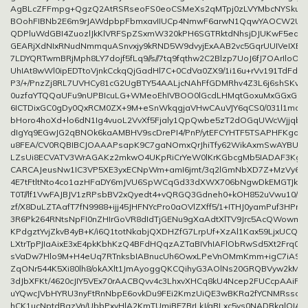
AgBLcZFFmpg+QgzQ2AtRSRseoFS0eoCSMeXs2qMTpj0zLVYMbcNYSkutwp
BOohFIBNb2E6m9rJAWdpbpFbmxavIIUCp4NmwF6arwN1QqwYAOCW2UL7
QDPluWdGBI4ZuozlJkKlVRFSpZSxmW320kPH6SGTRktdNhsjDJUKwF5eqB
GEARjXdNIxRNudNmmquASnvxjy9kRND5W9dvyjExAAB2vc5GqrUUIVeIXBar
7LDYQRTwmBRjMph8LY7dojf5fLq9//s//7tq9fqthw2C2Blzp7UoJ6fJ7OArIloO
UhIAt8wWl0ipEDTtoVjnkCckqQjGadHl7C+0CdVa0ZX9/1i16u+rVv191TdFdril
P3/+/PnzZj8RL7UVHCy81cG2UgBTY54AALjcNAhFfGDMRhv4Z3L6j6shSKv
0uzfaYTQQaUFu9nUPBIcuLG+WMeoEhIVBOO0lGcdLHMqtGoxuMxGGxGQ
6ICTDixGC0gDy0QxRCM0ZX+9M+eSnWkqgjaVHwCAuVJY6qCS0/031l1mo0
bHoro4hoXd+lo6dN1Ig4vuoL2VvXf5Fjaly1QpQwbe5zT2dOGqUWcWjjqb
dIgYq9EGwJG2qBNOk6kaAMBHV9scDrePI4/PnP/ytEFCYHTF5TSAPHFKgoIA
u8FEA/CV0RQBIBCJOAAAPsapK9C7gaNOmxQrJhiTfy62WikAxmSwAYBU
LZsUi8ECVATV3WrAGAKz2mkwO4UKpRiCrYeW0lKrKGbcgMb5IADAF3KgZ
CARCAJeusNw1IC3VP5XE3yxECNpWm+amI6jmt/3q2lGmNbXD7Z+MzVy6w
4E7tFtltNto4co1azHFaDY6mJVU6SpWCqGd33dXWX706bNgwDkEMGTJkw4Y
T0T//lf1VwFAJBJV1zRPsbBV2xQyedt4+vQRGQ3Gdneh0+kOH852uVwu10/tB
zf/X8DuLZTAafT7fN9988+ijj45JHFNYcPro0aOVlZXff5/1+ITHJ0yamPuf3HPnz
3R6Pk264RNtsNpFI0nZHIrGoVR8dIdTjGENu9gXaAdtXlTV9Jrc5AcQWowmk
KPdgztYvjZkvB4yB+K/i6Q1totNkabjQXDHZfG7LrpUf+XzAl1Kax59LjxUCQM
LXtrTpPJIaAixE3xE4pkKbhKzQ4BFdHQqzAZTaBIVhIAFlObRwSd5Xt2Frq0z7
sVaDw7Hlo9M+H4eUq7RTnksbIABnucUh6OwxLPeVnOMmKmm+igC7iASLw
ZqONr544K5Xi80lh8/okAXlt1JmAyoggQKCQihyG3AOlNs20GRQBVyw2kMZ
3dJbXFKt/4620cJIY5VEx70rAACBQvv4c3LhxvXHCq8kU4Ncep2FUCcpAAiFgij
uYQwcJVbHYRU3nyFtRnNbpE6ovkDu9FEi2KmzUiQE3wBKRa2fYCNMRssoEh
hCK1ucNptdBgzVn/UbbPxyHlA2KmTUmjBE7BrLkJ/qRLxc5ys0NADRkglQIAS