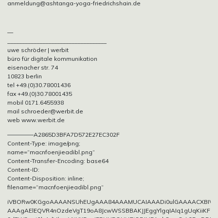
anmeldung@ashtanga-yoga-friedrichshain.de
—
__________________________________
uwe schröder | werbit
büro für digitale kommunikation
eisenacher str. 74
10823 berlin
tel +49.(0)30.78001436
fax +49.(0)30.78001435
mobil 0171.6455938
mail schroeder@werbit.de
web www.werbit.de
————–A2865D3BFA7D572E27EC302F
Content-Type: image/png;
name=“macnfoenjieadibl.png“
Content-Transfer-Encoding: base64
Content-ID:
Content-Disposition: inline;
filename=“macnfoenjieadibl.png“
iVBORw0KGgoAAAANSUhEUgAAA84AAAMUCAIAAADi0ulGAAAACXBI
AAAgAElEQVR4nOzdeVgT19oA8JcwWSSBBAKJJEggYlgqIAIq1gUqKiiKFupe