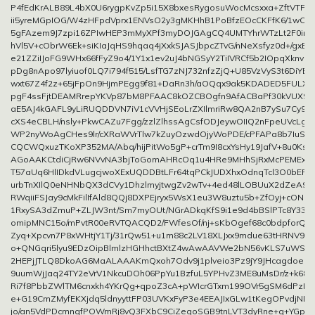
P4fEdKrALB89L4bX0U6rygpKvZp5i15X8bxesRygosuWocMcsxxa+ZftVTFPv
ii5yreMGpIOG/W4zHFpdVprx1ENVsO2y3gMKHhB1PoBfzEOcCKFfK6/1wOIp
5gFAzem9J7zpi16ZPIwHEP3mMyXPf3myDOJGAgCQ4UMTYhrWTzLt2F0inLL
hVl5V+cObrW6Ek+siKIaJqHS9hqaq4jXxkSJASJbpcZTvG/nNeXsfyz0d+/gxEYw
e21ZZiIJoFG9WHx66fFyZ9o4/1Y1x1ev2uJ4bNGSyY2TiIVRCf5b2IOpqXknvi
pDg8nApo97lyiuof0LQ7i794f515/LsfTG7zNJ732nfzZjQ+U85VzVyS3t6DiY
wxt67Z4f2z+65jFpOn9HjmPEgg9f81+DaRn3h/aOQqx9ak5KDADED5FULX
pgF4ssFjtDEAMRrepYKVp87bM8PFAAC8kOZCBOgfn9AfACBaPf30kVUX9J7
aE5AJ4kGAFL9yLiRUQDDVN7iV1cVVHjSEoLrZXIlmriRw8QA2nB7ySu7Cy9B
cXS4eCBLH/nsly+PkwCAZu7Fgg/zzlZlhssAgCsfODJeywOIIQ2nFpeUVcLgg
WP2nyWoAgCHes9lr/cXRaWVrTlw7kZuyOzwdOjyWoPDE/cPFAPa8b7IuSj
CQCWQxuzTKoXP352MA/Abq/hijPitWo5gP+crTm9I8cxYsHy19JafV+8u0Ks
AGoAAKCtdiCjRw6NVvNA3bjToGomAHRcOq1u4HRe9MHhSjRxMcPEMExV
T57aUq6HlIDkdVLugcjwoXExUQDDBtLFr64tqPCkJUDXhxOdnqTcl3O0bEF0D
urbTnXIlQ0eNHNbQX3dCVy1DhzlmyjtwgZv2wTv+4ed48lLOBUuX2dZeA9JR
RWqiiFSJay9cMkFilIfAld8QQj8DXPEjryx5WsX1eu3W8uztu5b+ZfOyj+cONlX
1RxySA3dZmuP+ZLJW3nt/Sm7myOUt/NGrADkqKfS9i1e9d4bBSlPTc8Y33J
omipMNC15o/mPvtR00eRVTQACQD2/FWfesOf/nj+sKbOgef68c0bdpforQ4
Zyq+Xpcvn7P8xWHtjY1Tj/31rQw51+u1m88c2LV18XLJxx9mdue63tHRNV9u
o+QNGqri5lyu9EDzOipBlmlzHGHhctBXtZ4wAwAAVWe2bN56vKLS7uWS
2HEPjJTLQ8DkoAG6MaALAAAKmQxoh7Odv9j1plveio3Pz9jY9JHcagdoeb
9uumWjJaq24TY2eVrV1NkcuDOh06PpYu1BzfuL5YPHvZ3ME8uMsDr/z+k6
Ri7f8PbbZWlTM6cnxkh4YKrQg+qpoZ3cA+pWIcrGTxm199OVr5gSM6dPzRh
e+G19CmZMyfEKXjdq5ldnyyttFP03UVKxFyP3e4EEAJIxGLw1tKegOPvdjNIh
jo/an5VdPDcmnqfPOWmRj8vQ3FXbC9CiZegoSGB9tnLVT3dyRne+q+YGpK