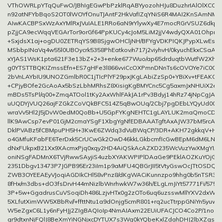
VThOWRLpYTqQuFwO/JBhIgEGwPbPzklRqABYyozohHJu8DuzhrIAlOlXCCb
n92atNFYbBqoS2OT0lWOYfOnuTJAntF2HkVafIZqYNiS6R4MAI2KnSAmNM
AIwKACBPSxWzAxYMlRxJVuIALE1RRo6aN9rYlywXy4E7mocRGrVSUZ6dkp
pZjjCA9ecWqqVEGArTor9orGf64PpKUCy4cJoM5LiM2jjV4wdyQXA01Ohpr
+SxjdsX1aj+ogDU0ZETRqYS9B8SjgwOHCljNH/BFYgVDKPIQKJPypXLwEsjTY
MSbbpINaVq4w55l0UBOycrk5358PhEatkov/n717j2viyhvH/0kyuchEkxCSaAYJ
xYJAS1WsK1pta621F3e13bZ+2+3+enke677Wuo/ap65drduqtbWutfW2Xh
g0YTSTTBQKIZmssEfn+ES7gHFe3l866vviCcOXPmnDNnTs6cOVOYe7iC0
2bVnLAYbIU9UNOZGmlbR0C1jTIcPlYF29pxJKgLAbiZzSp0+YBiXv+tFEAKCs
+CPjyBOfe2GcAoAx5bSzLbhMRhsZ8XisigKgBMYCnc5Cg5axmJxNHUiX2e
mBDs5TsPl/q00+ZmqATOol1tKy2AxWhlFAkJA1rPv3Bdyj14hRz74jNpCgJ
uUQDYjVUQ26ajFZGkZCoVQkBFC514Z5qBwOUq/2Cbj7pgDEbLYQyUd00x9
wraVv5Hl2J5jDvW0edM0QoBb+U5GpFYKgNEHTC1gLAYLUK2maQmoCDnor
llK9AwCsp7evP01GjM2cmaYSgF1XbgYgNfEDBAAATgftAxAJW37bM5rcAOC
DklPVABz5fCBMpuPH5H+3KwE6ZWdq3dVuBWqCP/3DR+AKH72gkkqV+HX
o4GMfuKFabFE6TerDxk5CrUCwGk2OwD46kkLGkbcmfIcGwBEpM6dM6LNk
dNxFUkpxB21Xx9XAcmxPjq0xqy2HD4AiQSkAcAZXD235WcVuzYwXMgYIAIC
oniNSgFADMnX6TVjRwwSAyjiS4uzbXYAKWPIPlDAaGe9PEklAOZKuYOjGE
2351Dbgv13473P7JGPB95Er23iIm1p9aMFU4QBGrJII5tVtyGswOcJTtOSDQz
ZWB3OYEEAEyVJoqiAGDIkCHl58vPnz8/dKgWACiKunnzpo9hhg0b5nTSR3O
8fHx/m3dbs+dO3fsDrvH44mNizlbWnrhwkW7w36h/ELgLmJiYt57771Fi/575l
3P+5w+GgadrusCuVSoqiDh486LzjvHTx0g2zOTo6uq6uzsswMllYXV2dxWIB
5XLfutXimWW5XBbRv//+ffttNtu1a9dOnjg5cmR801+rq2ucTtrppGNiYn5yuw
W5eZgxC6L1y6nFyHJj2ZIgBAQIoIp4NmAIAxm22EUiUFACJCO4Co2P/1noI2
gr9dtxnNjFQlJ8BeXmYiNGNjxcDYTUX7s3Wg0kYQbeKxlZdahDHJ2lbXZgsj