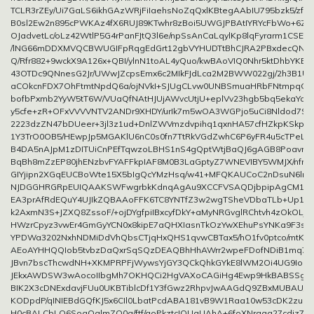
TCLR3rZEy/Ui7GaLS6ikhGAzWRjFiIaehsNoZqQxlKBtegAAbIU795bzk5/zfy
B0sl2Ew2n895cPWKAz4fX6RUJ89KTwhr8zBoi5UWGJPBAtIYRYcFbWo+6Zqn
OJadvetLc/oLz42WtlP5G4rPanFJtQ3l6e/npSsAnCaLqylKp8lqFyrarm1CSEf
/lNG66mDDXMVQCBWUGIFpRqgEdGrt12gbVYHUDTtBhCJRA2PBxdecQNHr
Q/Rfr882+9wckX9A126x+QBI/ylnN1toAL4yQuo/kwBAoVIQ0Nhr5ktDhbYKBw
43OTDc9QNnesG2Jr/UWwJZcpsEmx6c2MIkFJdLca2M2BWW022gj/2h3B1UO
aCOkcnFDX7OhFtmtNpdQ6a/ojNVkI+SJUgCLvw0UNBSmuaHRbFNtmpqON
bofbPxmb2YyW5tT6W/VUaQfNAtHJUjAWvcUtjU+eplVv23hgb5bq5ekaYce
y5cfe+zR+OFxVVVVNTV2ANDr9XHDY/urIk7m5wOA3WGPjo5uCi8Nldod7S
2223dzZN47bDUeer+3jl3z1ud+DnlZWVmzdvpihq1qxnHA57cfHZkpKSkpK
1Y3TrO0OB5/HEwpJp5MGAKlU6nC0s0fn7TtRkVGdZwhC6P6yFR4u5cTPeLlh
B4DA5nAJpM1zDITUiCnPEfTqwzoLBHS1nS4gQptWtjBaQJ6gAGB8PoavmfT
BqBh8mZzEP80jhENzbvFYAFFkpIAF8M0B3LaGptyZ7WNEVIBY5WMJX/nfrNi
GIYjipn2XGqEUCBoWte15X5bIgQcYMzHsq/w41+MFQKAUCoC2nDsuN6lnt
NJDGGHRGRpEUIQAAKSWFwgrbkKdnqAgAu9XCCFVSAQDjbpipAgCM1W
EA3prAfRdEQuY4UJIkZQBAAoFFK6TC8YNTfZ3w2wgTSheVDbaTLb+Up1c6
k2AxmN3S+JZXQ8ZssoF/+ojDYgfpiIBxcyfDkY+aMyNRGvglRChtvh4zOkOLji
HWzrCpyz3vwEr4GmGyYCN0x8kipE7aQHXIasnTkOzYwXEhuPsYNKa9F3s
YPDWa3202NxhNDMiDdVhQbsCTjqHxQHS1qvwCBTax5/hO1fv0ptco/mtK38
AEoAYHHQQIob5tvbzDaQxrSqSQzDEAQBhHhAWrr2wpeFDofNDiB1mq7Q
JBvn7bscThcwdNH+XKMPRPFjWywsYjGY3QCkQhkGYkE8lWM2Oi4UG9IoFd
JEkxAWDSW3wAocoIIbgMh7OKHQCi2HgVAXoCAGiHg4Ewp9HkBABSSgI
BIK2X3cDNExdavjFUu0UKBTiblcDf1Y3fGwz2RhpvJwAAGdQ9ZBxMUBAU/u
KODpdP/qINIEBdGQfKJ5x6CIl0LbatPcdABA181vB9W1Raa10w53cDK2zuzA
H0cBALCbLQ6SoqQglmZO0a/ftf/goPkztcIOUgUAhA+6foXNraqq27cdjz76