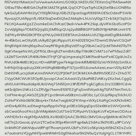
R57xWzYMiwiUn7oiVwAwAAAImUSO8QLYAEDU5CTEXimSq7RA5wwNXzB
OIExuT5hc4MEGAChyEtKSM2TKgiMLQqOCPOyxTqrh1DkJSel5ksUONB5o2c
tykGx2yEAWHhI1tyCY00J/lKhliqUGlbZtZIparGqpR936YAOE5cOder/PSW6O
RyvazjOUARppVlLi9SK5iqDxvEIiQlwZAMq8+LhUsVyl0gLTZ+bSkJY3qSUIc6
FkCrIQAwAKjJzZZiomkeDAClVKaiC9xd+VwA4PKZ6qLdyVIFASbdScriPDm
ZsVdJ/g8qoTObE5QiJq81JSMfIlcpQUq2yd88fiBGFF0dlt0Y8jHkR6KcnnH7EqR
3d/YKy4Y6NG8X3PEKqYNUy2XKEDEBTAm2nkMAUchZ9JpAMDg8hkAIMlVN
4+45kGsLwOXyGfLiA/kyBZgkURppuYLKHd02E5Qm7DwmD3h/wVCGQirFG
6YqBWpKWmJItlqsIhuOwyRFBgnbJllIqVzEFngO5bACwZQcMTMvN0Tb/7N3
0gKVIwqeNsWLjQFRGL0tmghZFemBAUBp7I9n8KCVM71o7ePh5xzZdl72
Lk2MTSmWK1R4I9U94n3THJFQFqUmpeaIq3CMKRwdHunPx4CQpkUnZssUa
RVrUd0k4MB19QsLHD+x6R8Pjgw7k4qpGrerMf/MB6D5zVoYKlIWJcSm5Uo
h4YNJrGVpqdczy2XKvHGRqB6BrIBpPG7jsn931/ozwAAeeLew+VDly42/VFCm
DxNSNfLycsJdaKxUnidWAXVQ2PJI0eP2rClKiM1XAdM9Ys50EZZ+ZHuSTC6
CVyyOMCWUKSfOpBUjovzpCAaCAAaaVZySkaRtBZvNKcy2Xz3wLCggQy
aNSUsKHNualakp6UkiGWq7SN5lQm19F//DR/PsgkCgBoLDrz328BHCd+MI
wKbdj0im1NKs1CsZRVJjp7twmrE597EZgFqSnnIlWyxX4gTGFATNmTmU1dt26
CniFhIe4sgCAkGZEJ2bJFCpci9mIAvx58tzm1u8/ObL1yCGUpRkpqTnlchUOm
ZsNvPXVAb06/9C6bq+k+7XAe7vxgbItQFKYmp+WXy1XaRgCmX/N3v84ObX
uHDx4y8OhLxcDtwgHqaRpp0+lYqLpi0IEzG6igqDps53e6tKeSWVQmHb2C
sbCwaGhooFAo1jbWMpkMAOzt7SeGTORyuHV1tckpKcVFxQAwcODAcePes
vWHDhr3++kgKhfpA/sB0LXo90dDQAAC3b992c3MVOAoy0jMiIt4c4OhI79evT
iaETnJ2cGxoaLqVczr2TCwDe3t5jx45mWFqp6x/u23dAo3k0YcIELy9PCoVyT
0+khIROFzkKNVpuVdfPqtTRoamJaWU2bPs3W1o5KpVxJvXI5NZXDsZs0aTK
e7autraHzYQgyNNTpiekNfrMHS0gEhkahar5N2N5uQzYo/gYgCL1TIKYHRQe