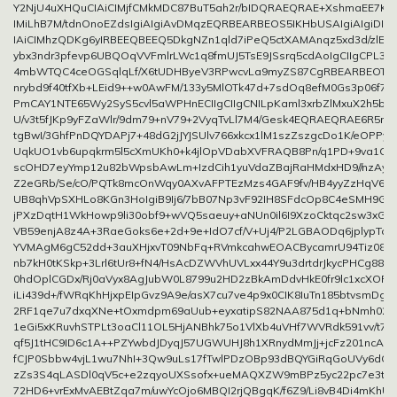
Y2NjU4uXHQuCIAiCIMjfCMkMDC87BuT5ah2r/bIDQRAEQRAE+XshmaEE7K+u
IMiLhB7M/tdnOnoEZdsIgiAIgiAvDMqzEQRBEARBEOS5IKHbUSAIgiAIgiDI8
IAiCIMhzQDKg6yIRBEEQBEEQ5DkgNZn1qld7iPeQ5ctXAMAnqz5xd3d/zlEhCI
ybx3ndr3pfevp6UBQOqVVFmlrLWc1q8fmUJ5TsE9JSsrq5cdAoIgCIIgCPL3
4mbWTQC4ceOGSqlqLf/X6tUDHByeV3RPwcvLa9myZS87CgRBEARBEOTv
nrybd9f40tfXb+LEid9++w0AwFM/133y5MlOTk47d+7sdOq8efM0Gs3p06f7Wq
PmCAY1NTE65Wy2SyS5cvl5aWPHnECIIgCIIgCNILpKaml3xrbZlMxuX2h5bM
U/v3t5fJKp9yFZaWlr/9dm79+nV79+2VyqTvLl7M4/Gesk4EQRAEQRAE6R5
tgBwI/3GhfPnDQYDAPj7+48dG2jJYJSUlv766xkcx1lM1szZszgcDo1K/eOPPy
UqkUO1vb6upqkrm5l5cXmUKh0+k4jlOpVDabXVFRAQB8Pn/q1PD+9va1Cs
scOHD7eyYmp12u82bWpsbAwLm+IzdCih1yuVdaZBajRaHMdxHD9//nzAyN
Z2eGRb/Se/cO/PQTk8mcOnWqy0AXvAFPTEzMzs4GAF9fv/HB4yyZzHqV6s
UB8qhVpSXHLo8KGn3HoIgiB9Ij6/7bB07Np3vF92IH8SFdcOp8C4eSMH9Gb
jPXzDqtH1WkHowp9li30obf9+wVQ5saeuy+aNUn0il6I9XzoCktqc2sw3xG2zi
VB59enjA8z4A+3RaeGoks6e+2d+9e+IdO7cf/V+Uj4/P2LGBAODq6jplypTom
YVMAgM6gC52dd+3auXHjxvT09NbFq+RVmkcahwEOACBycamrU94Tiz08Xg
nb7kH0tKSkp+3Lrl6tUr8+fN4/HsAcDZWVhUVLxx44Y9u3drtdrJkycPHCg88N
0hdOplCGDx/Rj0aVyx8AgJubW0L8799u2HD2zBkAmDdvHkE0fr9lc1xcXORbb9
iLi439d+/fWRqKhHjxpEIpGvz9A9e/asX7cu7ve4p9x0CIK8IuTn185btvsmDgC
2RF1qe7u7dxqXNe+tOxmdpm69aUub+eyxatipS82NAA875d1q+bNmh02a
1eGi5xKRuvhSTPLt3oaCl11OL5HjANBhk75o1VlXb4uVHf7WVRdk591vv/t7
qf5J1tHC9ID6c1A++PZYwbdJDyqJ57UGWUHJ8h1XRnydMmJj+jcFz201ncAvb
fCJP0Sbbw4vjL1wu7NhI+3Qw9uLs17fTwlPDzOBp93dBQYGiRqGoUVy6dGl
zZs3S4qLASDl0qV5c+e2zqyoUXSsofx+ueMAQXZW9mBPz5yc22pc7e3t
72HD6+vrExMvAEBtZqa7m/uwYcOjo6MBQI2rjQBgqK/f6Z9/Li8vB4Di4mKhUNi