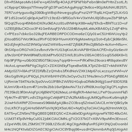
Dh+RSMqeoMIv1647e+q4SlWflp4OAJUP5PkFhbPebn9/m0ePHtnZsotL/tzXp
sC6ypqrC6/avja7ITmwyGFgD3PuxOAAgy/mjqjC9v8co+8GjzMzNAUB257Lsz
7ER7zzHygusv8g2080bgWBqVNnvegsg5cyPnzI2YPTfq6LHQiePJZLKrSGT
6F1dS2cwGCqk0pAJwf37c19zd2+9/I5Go/V4+V3ixYvhU8JGBoywZbP9/HyN
5lQqtZfvoqi45NbtnDX/Xu0kEAzz81u8YMHpX88+w/q7Ehcb+/BhfTcz1D+sP/fb
UZlEEjB8uCXDcoi3F41Ge6VuqFJVVb1l284BAxyMLxMuXBA6Oy1ZvIjP4/Hse
C+fPEzo7cbkcGo328uJFEARBEORPDCODma6zCQ/y01wC51H6WUoyYp2GT
jDIoaB5G7Wcr9KkuzlRVFGD9GHYuvmXXY6gMawtrnjz/2ot+EybCJk86n5hU
M2cEjhnjKho0Z9YMGpVaIZWtWbu+m67Zjf/d/K/P/m/2jBk5d+4sXvr+N5u++3T
0hSXlpoORG7nXOzv/bnctV9+YUG3qKioUKvVAPBHSkrACP/D+/cyGIz6evWNjI
z/9v1bHDP9Wr8RM//3z81M/Ptv5OlZSW/LB1i/Hv1l8SAOBSSsqlS5d6X8+l1Kt
tVp9PjFRp+u0ib00Z85GT5kUavy7qqr6H++v+PifKxfNn29oarz4R8qatesBYN2
I4cAoLqmxnRkPIIgCIIgSC+ZDXGhEkyfTqexBw59LXTptZ8+8Z7+MdWKfW3v
AMjz027/+l8AcPSfZDfI//bZzQHvbs3/fXdNaVZXK1Mp67oLxczsyzVrWl+uW
GksGg8ViKpUP6QyLJYsXWbNYH/3fs3xOyvOu31TrNu9rnv1cPf0AEgRBEAR
UJRmVeT84TNz9c3ja0VvvG1lP/BhZWl/91HGqbaDfMk0hl6jJjSanF83D535b1
kUimV0b+Kbzm4f71mi9s2bb16vr0jMxvNv73z1V/R69Uno0gCIIgCPLnghm6H
/TE35kd19f0mAIqFpU6jBkNTQ62MxuLoH6gfKR+MeHeLLPeP0sunnmFk//7ii2
Ylj4n7f+dl7BPLvdVZIIgiAIgiCvMjMPEZVk2fkAklbsgUM9QpfhiorKu6mqikJNf
2UwHV/vXRtPZDnnxexS96M/ufgAJ8koZO3bsq5ZnIwiCIAiC/LmYeYj6kSy9e5
OsLKfiCFzgQAHa56WFlaVXj9QX5aU6O+NytDqTaCIAiCIAjy92HmIWKQLA
EAT5+yCZN5m/7BgQBEEQBEEQ5C+IZAaklx0DgiAIgiAIgvwFkTBD48uOAU
U1M3T4Tp8VHkyCul012JdiKCIAiCIMhLgTV2O37kGT+X8VV9yuNfm3Enoo
zZpeWBLGtLZ5MStCTF268LtZi5cdC4IgCIIgyN8IqfunRSJ/AY2NjQaDoanbkUII
M4c1NQFKtv/aDIZGAEC92giCIAiCIC8YBqij86+usdHQkmmbARq0jSAIgiAI8