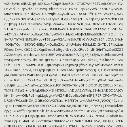
wZh5y/4xik8BADxj6+oDl6UqPZnpPGzqR0snCTt87Wm7ST2edLOYqMrYtyP
LPVndLl3uqYv2fXu7F0AwJ+6bdtsIeDi81H74zILqsDayW/OisXBDhQAvCB2
MuezNeHO0EnDfgwv+HXPzrjb93Ayx4lHwYEDAAD3f/18ZYr35m2zhQAAx
EJlJd7YXNNxT6tSNJDaXNXGUyweDLajGieraQ7Hi02XqSi2JQac597f9IFLoR1O
qCJ05pjTELcTIdjew0W/1WgUWmAwLUaOcPn3CJYlAIDh3q2ib1NqclUGSyb
S1lGkOz72ywNE03t37av+EH58tMVuS1RTQl2W+lCAVBv25F5WEGJWDDy306
v4ZY1SsJAFAXFoz9ugCA8cFyv0W27d4p61+fDJlKM8hu5S2IqVFIZOdrHBY1
9+4UrThTVSl9kFLj6Myo+T62qqwR2ALHr8McPBkGWUnZV9EPiuQVq5Nsfw1jU
4lOfjaT0qrmSKXYCN9EgAHDz8aZXvfdNUVkdeHChizMDtG+TDu3PjbzLm9
FDoerZ4AoK9O2rQsXqnSkduE1/5gbNb+p0LXRds2hylNG6r6TszOo0lZZSp
AZ2eFrqYv+ezcbewpl6M1U5PTw8NDa2tq7t/v0IgEPj7+//y8y+tU5kspqWVl
5wEgMzPzrRkzy+/fv19eTqFQDE2GTseNtKqSy1XKuokhk+JiY40lmZmZkW/Na
69bE8RPGj59wMzNDOHCgu7vbjs5uDnjjxo2JEyfWq9XyBw/6+vwaqUz2QP4g
1tY2EkmZubm5QCCQyqQqlQrH1Rb9LFhMFq0frba2tvJBJTQ19evXr09rQRC
j/hQd/X0zmNR94bNWvjxbLry2uG9UVtj3U2GnVBcfVzIB0sKdBBAgbqiYrlellu
rbLwHOIEuuLDX21OsotY/qUHQ5q0b++2rfzNa4Pa/aROpg9bvGGuCxmAwa
o8Uj6HqcLqAAfnPvxq13B/1jxZdCKD699+T6vfyDH3t3OB/rdQC9OUnXFeUV0
TkXt2nRSuGf+4y4HqL68dXM8hH790UhrADUA2W7Mp59NdSAD0O0AJCY1lR
kHn64JbV+OfbPvBmgLLgbgkMWfZFkB0ob8ccOrl+r9PBj727fCPGHTFv1Ud
bR03nfP0zz8NZAJQGBzQXW27iXrc+HS/5T9+rwMAfc3FHZtjYOQYJ4CyzreP/
1pell1eRuQAAeO7etd9cYYXO+2A5n1KnJHOaN7TdiJmRAXYgTz6xc8d2B6
cyygLvOXff/77qxHx9FKbTfp02wWI/zy3u0XdcEfrh3DBVWFjsfobu90jSyI/O
UHdlz5pD1QFLVy7g63KPHvhh/UmHPfPd7p354VCZ85LPPxKR8SolndO8ZJu
zxnLFjqT6+4mHS/uZvVt9XxAddXMeokoK1PmKgDMMTbVoJDXHj+TJSP8tg
odJEbEOZoiG3VFlGgB+hPn+zNheAQsUYhEGLUaiYoV6t0WKYPWaoVKkvnL