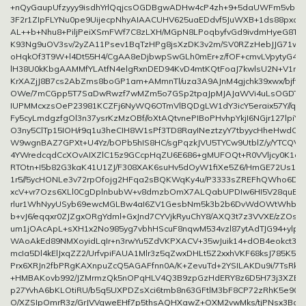
+nQyGaupUfzyyy9isdhYrlQqjcsOGDBgwADHw4cP4zh+9+5daUWFm5vb9e
3F2r1ZIpFLYNu0pe9UijecpNhyAIAACUHV625uaEDdvf5JuWXB+1ds88pxc
AL++b+Nhu8+PiljPeiXSmFWf7C8zLXH/MGpN8LPoqbyfvGd9ivdmHyeG8TX
K93Ng9uOV3sv/2yZA11Psev1BqTzHPg8jsXzDK3v2m/SV0RZzHebJJG71w3o
oHqkOf3T9W+l4Dt55H4/CgAA8eDjbwpSwGLh0mEr+z/fOF+cmvLVpytyG4
lH38U0kKbgAAMMfYLAtfN4elgRxnDED94KvD4mtKQtFoaJ7kwlsU2N+V1rx
KrXAZjJ8B7cs2AbZms8boGP1am+AMmnTl/uza3A9AJnM4gjchk39xwx/bjft7
OWe/7mCGpp5T7SaDwRwzf7wMZm5o7GSp2tpaJpMJAJaWVi4uLsOGDT
IUPMMcxzsOeP23981KCZFj6NyWQ6OTmVlBQDgLW1dY3icY5eraix57Y//qg
Fy5cyLmdgzfgOl3n37ysrKzMzOBf//oXtAQtvnePIBoPHvhpYkjI6NGjr127lpiYK
O3ny5ClTp15IOH/r9q1u3heCIH8W1sPf3TD8RayINeztzyY7tbyycHheHwdO
W9wgnBAZ7GPXt+U4Yz/bOPb5hIS8HC/sgPqzkJVU5TYCw9UtblZ/y/YTCQV
4YWredcqdCcXOvAIXZlC15z9GCcpHqZU6E686+gMUFOQt+R0VVljcy0K1cM
RTOtn+I5b82G3kaK41U1ZJ/F308XAK6suHv5dOyW1fiXe5Z6/HmGE72Us19
1r5//5ycHONLe3v72rpOfojg2HFqa2sBQKWqKy4u/P3333sZREFhQWho6D
xcV+vr7Ozs6XLl0CgDplnbubW+v8dmzbOmX7ALQabUPDIw6HI5V28quB
rlur1WhNyyUSyb69ewcMGLBw4aI6ZV1GesbNm5k3b2b6DvWdOWtWhbSi
b+vJ6/eqqxr0ZJZgxORgYdml+GxJnd7CYVjkRyuChY8/AXQ3t7z3VVXE/zZOs
um1jOAcApL+sXH1x2No985yg7vbhHScuF8nqwM534vzl87ytAdTJG94+ylp
WAoAkEd89NMXoyidLqIr+n3rwYu5ZdVKPXACV+35wJuik14+dOB4eokct3
mcIa5Dl4kElJxqZZ2/UrfvpiFAUA1Mlr3z5qZwxDHLt5Z2xxhVKF68ksJ785K5Z
Prx6XRJn2fbPRgKAXnpuZcQ5AGAFfnn0A/K+ZevuTd+2YSILAKDu9i/7TsRky
+HMBAKovb992/JZMrmzQk5nOPqHLV4Q3B9zpGzHdERY8z6D5H73j3XZEp
p27YvhA6bKLOtiRU/b5q5UXPDZsXci6tmb8n63GFtlM3bF8CP72zRhK5e90k
O/XZSIpOmrR3z/GrJVVgweEHf7p5thsAQHXawZ+OXM2vwMks/tjPNsx3BgD8