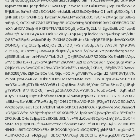
X3r5JY/bdbqgsLCwnWUKq6trduzc9dhjj6alplmrrPX19e6W4+gIofuKMeQe0w
XyjwmexOINTJaepdx/IvDE6w6U7pjjncwBdR2inT4lu8rmRQ6qSYXdlZW3VEqF
8YjMKba9uYe3n3ZzSCkVM0mrtduMbeMZ8cQ0y4HsnO1lbr5IqU3XxDpN1o
gNRJ8bsOHt76NRGqTkyIcemABhALNYnxxfsLd31TSCrjMzXMqaJqn686+2u
mFgNKJKnTXLsP7Z/a76PT8qpREUCQIv9tiYgBQD86NS0AY2XD5FCBOCKTk5
hrXNaHCIVI0hxJrHf9f0F5PFLVRLBQCgSJw01nTg2LbNhEgdEx8bUQ4upvEe
wfwCc/z0xiXXXAyA40LOnlP+1c/UyU+nJQ4QgElndkvjGxZqA2lsxpSm/ZltP
QG3Tm2lRp6swMxaDBdy+7K0NGQ2c6Bl/mkSbm/JQEZ84RJedvW0rXxSROHP
2/ONG/gihTqJGtEyRpeDZjiOsr2by4DDJ4VShTp5dpL/sTyivW3tRhPjX9IBW
kLP9GyJUFZsYz5QCwwAQLdOjrs6/QANc2L/Z/+wSR5P5p5nadiotgNXYZo
zjI38EUKbbomtmHWdVrTtxbGv3njjQ+jBRQx/tsM7RZ000mXoEmkEhLVxp
5YVlOdluH1+k1EyckaYAgNYVm2hOWtrjuj2HD27VCeSahIQYxgg0gFAYm5pcv
QkJ0qYNxNSzsCQDA2BwuYGzGCzb/fFN+aMykJ2KF4HJIlRFyl8VGO9wcvkip
8rR0255jV6oZIjRCm5CeNkLR6jaH0QIAIgXV8IVPowCjmdZfMIFKBVTytNTq/fk
2SpsBJ9xAZAKZajDUk07HHxSHq1tet8NMeDxzFH0oTKjgxGq42M5Br1DzH
mnYSoUoBgDT+8bH6/YVGB+1kQqUiwqI3M/L46JYVmlClToq3HczZ+jURqho
gTY9Q7fn8P7N5QK5JiFew1gZGkAQXD0cMYBKfSLRduDw1i+BH6qKmfZCm
A9yNE1RAHJ+Rpt95bNfXxaKI2IQR6lIn4wIQtqw2sYLGpsOuD6L51XZUXZ
js9IM+w5tvfrUlKpTRwRzdgZJ4C461O7BcsVi0+R2NiJF2geT1WvO5Cdn7Ag
Wk0ooya0jeq3TCaT37lzh81mDRo0KC019ZN//KOu7qG9vv7ebVq3hs/nc7lc
ixD6JXOWfrc+VzRjYYbqYacEIXSXGNPhjV+fptXpz02JVwg7m4Dxi8EYDq7b5U
2F0t9vdbQ4aEzJjxpEQs9tX5bt60bNu+/Rfdz0boN8CpKyx1hVJSAUGbC44dM
MMZR7QCgNEN+Jf1sANeVYr0oGfvZv0msAVHcfurHH3YyUA/CUW30K8eYCnd
4fH0hLt99TlCCCF0XxFBzdRGCKGfLYJKeOb3CQ87FQghhFBb7LogXmGDEEI
AUIIIYQQQvcfm4Oj2gghhBBCCPUA7GojhBBCCCHUI9jAwgcjEUIIIYQQuv/Y