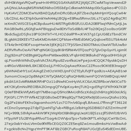
dVH0kWgxVRQwPpwH+XHR5QSGAYAi/dSRZJXj6JCZfCw/MTopVewxnd2hHkJ
yAQNsLkAaqlMSRWMDhkhoOI5SbEpCdkeiwNYAMqc00cSypkeo4PCOZrs
HyKiAVCZDMCEwYuXBAEQytyEmDRcGBzAJ6TZbechpMnHjmYQoqCwII4mK
UbCDIsL4oCEYph0umkYwN44q1BQlp+E8Rxu5RmvcStLs7CqGZ4grBqCRS
ieXm/ICWISCESq4CBpduurHU4iI5TRg6VBGfU1UDA20BlFlxqYR/mCjvtJLJwg
RAGB0wIhLy5GhjEwAFBIqgiuDw8DtVTaSd8blU4FTa2i9QeJZoo8scrGI0RYl
9bdc5ujJzDSJhs18PGONTIrT+YLHOZdaIlPR+cKW37g1CpUG6EzTbndCWi4
8LgMAI28XEEVTZwbKMDAnMrCQFMae+RMEd0rMCyQqboel5SU7bk4oM1v
STk4z9+HD9DFsoqirHwVe3JEKJtQZCTFJiS5imZ60OTlMoLt3xxWTblUw/bi0
AERVRvRvOeAV7MPqtNGKQJqdK6H5RM4V0TQazPQ7jjIvOipGyvYLigiml6d
ZIgJ92mzPOiEBtgMQipRmPM8xwd60LVFqbHXE9I8lo/nd7Wjpa0HHSilcjXT
qLPionNhWNhcDyahVACfAURpu8ZvsnfkaUePpeJcn4CQQK76yskkQsDHmr
o4RGoVIBANtrlL8XC8DDa1jLFHlOsQqAwzRXasC2ZRsoc9OKtEB3nxgqYgE
y6WNAExHY1siCAIAgEZntOzWXEUjmFOZTEylUlVJFFqa8Us+AEAjAB1rxKvy
3umomCIcwJzOpBMqXCWTyQkMQCqRaQHM6UwmFQOWSMBQiqU4AFCZbLo
pkdASASvMftMtMKRR4POz11dNwNCnnHyWLKC6zU6ZBRbceVkKtCaT5+9
eKY2KyEmNslREOlBA2lOmpgQTYv0pKoy4mJTUtQ+gcERgY1FKfHXk7K8Fo9
Q0eFBNEkiWfyMSqtY7MBecupQ5Hci9MvUdh5czXdaJ2ch6Hzg9G0aUkSj53
PJXGFLC7PrTFWfk4Z3JEGBs0wDT9Nq8Qy7TMQXRx9JGEcvrouQtaho10GpU
Gg2Px1MoFEKhs0qpamhocHV1zc7O7t+/v6GpqfLBAwsLi7ffnncjPT3612i
eCDncOyampp27dplTjJveNTg7ub+RlBgzLlzlbIHg0SDBI6O7dZlZmYmcHR
NCj+999LS8VkjAwAkW9FKJWqXbt38/n8iIgIqUxaX18/JSzszJlfS8Wl1tbWGs
HTpyWF1fz2BYtqv/rRlvaTSag4cOWVpaTps+Ta8n0tPTLeh0gUCwY8cOnU4
27ejz0abY+bvLVtm0a9fXffbCEGQZ0CZE5eq8Zw1mouBmksHsVwBwAdQ
F+gzkIsBcNv2YqpzYmPF9KAF8/zZGBCFuRoqR8AFUGclJEu545dEDmUBEAQ