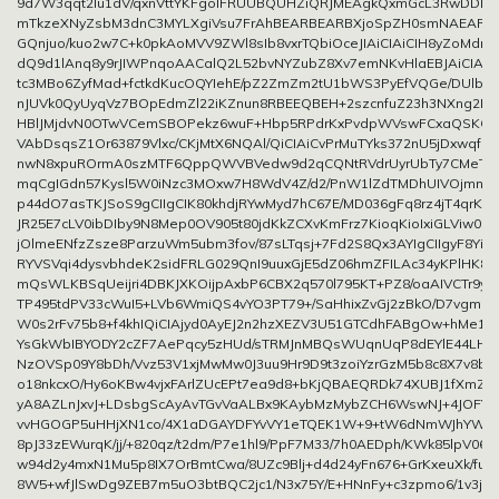
9d7W3qqt2lu1dV/qxnVttYKFgoIFRUUBQUHZiQRJMEAgkQxmGcL3RwDDDu5
mTkzeXNyZsbM3dnC3MYLXgiVsu7FrAhBEARBEARBXjoSpZH0smNAEARBE
GQnjuo/kuo2w7C+k0pkAoMVV9ZWl8sIb8vxrTQbiOceJIAiCIAiCIH8yZoMdr
dQ9d1lAnq8y9rJIWPnqoAACalQ2L52bvNYZubZ8Xv7emNKvHlaEBJAiCIAiCI
tc3MBo6ZyfMad+fctkdKucOQYIehE/pZ2ZmZm2tU1bWS3PyEfVQGe/DUlb
nJUVk0QyUyqVz7BOpEdmZl22iKZnun8RBEEQBEH+2szcnfuZ23h3NXng2FlsJ
HBlJMjdvN0OTwVCemSBOPekz6wuF+Hbp5RPdrKxPvdpWVswFCxaQSKQj
VAbDsqsZ1Or63879Vlxc/CKjMtX6NQAl/QiCIAiCvPrMuTYks372nU5jDxwqfP2
nwN8xpuROrmA0szMTF6QppQWVBVedw9d2qCQNtRVdrUyrUbTy7CMeTaN
mqCgIGdn57Kysl5W0iNzc3MOxw7H8WdV4Z/d2/PnW1lZdTMDhUIVOjmnp
p44dO7asTKJSoS9gCIIgCIK80khdjRYwMyd7hC67E/MD036gFq8rz4jT4qrKO6
JR25E7cLV0ibDIby9N8Mep0OV905t80jdKkZCXvKmFrz7KioqKioIxiGLViw0
jOlmeENfzZsze8ParzuWm5ubm3fov/87sLTqsj+7Fd2S8Qx3AYIgCIIgyF8Yi
RYVSVqi4dysvbhdeK2sidFRLG029QnI9uuxGjE5dZ06hmZFILAc34yKPlHK8rp
mQsWLKBSqUeijri4DBKJXKOijpAxbP6CBX2q570l795KT+PZ8/oaAIVCTr9y
TP495tdPV33cWuI5+LVb6WmiQS4vYO3PT79+/SaHhixZvGj2zBkO/D7vgmd
W0s2rFv75b8+f4khIQiCIAjyd0AyEJ2n2hzXEZV3U51GTCdhFABgOw+hMe1s
YsGkWbIBYODY2cZF7AePqcy5zHUd/sTRMJnMBQsWUqnUqP8dEYlE44LHjQs
NzOVSp09Y8bDh/Vvz53V1xjMwMw0J3uu9Hr9D9t3zoiYzrGzM5b8c8X7v8b
o18nkcxO/Hy6oKBw4vjxFArlZUcEPt7ea9d8+bKjQBAEQRDk74XUBJ1fXmZl
yA8AZLnJxvJ+LDsbgScAyAvTGvVaALBx9KAybMzMybZCH6WswNJ+4JOFYs
vvHGOGP5uHHjXN1co/4X1aDGAYDFYvVY1eTQEK1W+9+tW6dNmWJhYWEsZ
8pJ33zEWurqK/jj/+820qz/t2dm/P7e1hl9/PpF7M33/7h0AEDph/KWk85lpV06
w94d2y4mxN1Mu5p8IX7OrBmtCwa/8UZc9Blj+d4d24yFn676+GrKxeuXk/fu3
8W5+wfJlSwDg9ZEB7m5uO3btBQC2jc1/N3x75Y/E+HNnFy+c3zpmo6/1v3j9+