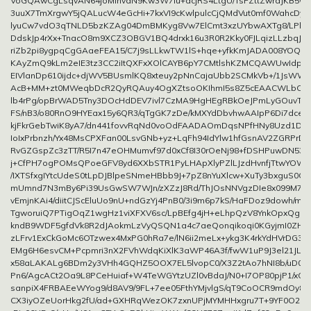
VoGQAwCgLsqvAN64joMInvaN9Kw3W7Iu+acjRS4LtgU/TsFZttZwraJKB5w
3uuX7TmXrgwY5jQALucW4eGcHi+7kxVI9cKwlpulcCjQMdVut0mf0WahcDyC
lyuCw7vdO3qTNLD5bzKZAg04DmBMKyg8Vw7ElCmt3xzUYbwAXTg8/LPhIz0
DdskJp4rXx+TnacO8m9XCZ3OBGV1BQ4drxk16u3R0R2Kky0FJLqizLLzbqJ
riZb2pi8ygpqCgGAaeFEA15/C7j9sLLkwTW1lS+hqe+yfkKmJADA008YOQSr
KAyZmQ9kLm2eIE3tz3CC2iItQXFxXOlCAYB6pY7CMtlshKZMCQAWUwIdp7
EIVlanDp610ijdc+djWV5BUsmlKQ8xteuy2pNnCajaUbb2SCMkVb+/1JsWW
AcB+MM+zt0MWeqbDcR2QyRQAuy4OgXZtsoOKIhmI5s8Z5cEAACWLbOyr5/
lb4rPg/opBrWAD5Tny3DOcHdDEV7ivl7CzMA9HgHEgRBkOeJPmLyGOuvTn61
FS/nB3/o80RnO9HYEax15y6QR3/qTgGK7zDe/kMXYdDbvhwAAIpP6Di7dce
kjFkrGebTwiK8yA7/dn441fovvRqNd0voOdFAADAOmDqsNPfHNy8Uzd1DJ+
IoIxPrbnzh/Yx48MsCPXFan00LsvGNb+yz+LqFh94IdYlw1hfGsnAV2ZGRPrD
RvGZGspZc3zTT/R5I7n47eOHMumvf97d0xCf8I30rOeNj98+fDSHPuwDN530
j+CfPH7ogPOMsQPoeGFV8yd6XXbSTR1PyLHApXlyPZlLJzdHvnfjTtwYOW49
/IXTSfxgIYtcUdeS0tLpDJBlpeSNmeHBbb9J+7pZ8nYuXlcw+XuTy3bxguS0Oj
mUmnd7N3mBy6Pi39UsGwSW7WJn/zXZzJ8Rd/ThJOsNNVgzDIe8x099M7Dn
vEmjnKAi4/diitCJScEluUo9nU+ndGzYj4PnB0/3i9m6p7kS/HaFDoz9dowh/m
TgworuiQ7PTigOqZ1wgHz1viXFXV6sc/LpBEfg4jH+eLhpQzV8YnkOpxQgc
kndB9WDF5gfdVk8R2dJAokmLzVyQSQN1a4c7aeQonqikoqi0KGyjmI0ZHl
zLFrv1ExCkGoMc6OTzwex4MxPG0hRa7e/lN6ii2meLx+ykg3K4rkYdHVrDG3S
EMg6H6esvCM+Pcpmri3nX2FVhWdqKiXlK3aWP46A3f/fwW1uP9J3el21JLc
x58aLAKALg6BDm2y3VHh4GQHZ5OOX7EL5lvopC0/X3Z2tAo7hNI8b/uD0alli
Pn6/AgcACt2Oa9L8PCeHuiaf+W4TeWGYtzUZl0vBdaJ/N0+I7OP80pjP1/xCn
sanpiX4FRBAEeWYog9/d8AV9/9FL+7ee05FthYMjvlgS/qT9CoOCR9mdOy
CX3iyOZeUorHkg2fU/ad+GXHRqWezOK7zxnUPjMYMHHxgru7T+9YF0O29