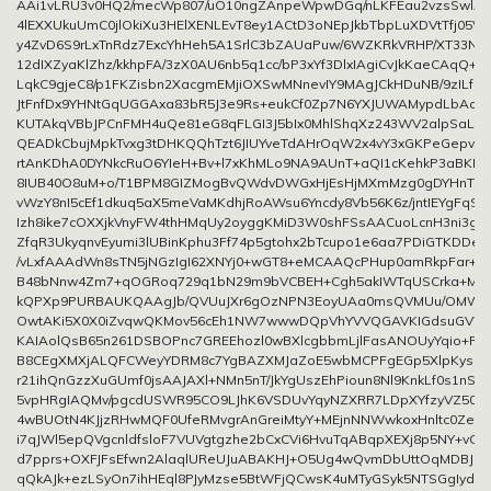
AAi1vLRU3v0HQ2/mecWp807/uO10ngZAnpeWpwDGq/nLKFEau2vzsSwlA
4lEXXUkuUmC0jlOkiXu3HElXENLEvT8ey1ACtD3oNEpJkbTbpLuXDVtTfj05V
y4ZvD6S9rLxTnRdz7ExcYhHeh5A1SrlC3bZAUaPuw/6WZKRkVRHP/XT33Nt
12dIXZyaKlZhz/kkhpFA/3zX0AU6nb5q1cc/bP3xYf3DlxIAgiCvJkKaeCAqQ+uz
LqkC9gjeC8/p1FKZisbn2XacgmEMjiOXSwMNnevIY9MAgJCkHDuNB/9zILfrC
JtFnfDx9YHNtGqUGGAxa83bR5J3e9Rs+eukCf0Zp7N6YXJUWAMypdLbAc3Rwk
KUTAkqVBbJPCnFMH4uQe81eG8qFLGI3J5bIx0MhlShqXz243WV2alpSaLZar
QEADkCbujMpkTvxg3tDHKQQhTzt6JIUYveTdAHrOqW2x4vY3xGKPeGepv+L
rtAnKDhA0DYNkcRuO6YIeH+Bv+l7xKhMLo9NA9AUnT+aQI1cKehkP3aBKI
8IUB40O8uM+o/T1BPM8GIZMogBvQWdvDWGxHjEsHjMXmMzg0gDYHnTI3+
vWzY8nI5cEf1dkuq5aX5meVaMKdhjRoAWsu6Yncdy8Vb56K6z/jntIEYgFqSkZ
Izh8ike7cOXXjkVnyFW4thHMqUy2oyggKMiD3W0shFSsAACuoLcnH3ni3gO
ZfqR3UkyqnvEyumi3lUBinKphu3Ff74p5gtohx2bTcupo1e6aa7PDiGTKDDeE
/vLxfAAAdWn8sTN5jNGzIgI62XNYj0+wGT8+eMCAAQcPHup0amRkpFar+e
B48bNnw4Zm7+qOGRoq729q1bN29m9bVCBEH+Cgh5akIWTqUSCrka+M2fV
kQPXp9PURBAUKQAAgJb/QVUuJXr6gOzNPN3EoyUAa0msQVMUu/OMWBi
OwtAKi5X0X0iZvqwQKMov56cEh1NW7wwwDQpVhYVVQGAVKIGdsuGVWb
KAIAolQsB65n261DSBOPnc7GREEhozl0wBXlcgbbmLjlFasANOUyYqio+R0Q
B8CEgXMXjALQFCWeyYDRM8c7YgBAZXMJaZoE5wbMCPFgEGp5XlpKysk4
r21ihQnGzzXuGUmf0jsAAJAXl+NMn5nT/JkYgUszEhPioun8Nl9KnkLf0s1nSC6
5vpHRgIAQMv/pgcdUSWR95CO9LJhK6VSDUvYqyNZXRR7LDpXYfzyVZ50Y
4wBUOtN4KJjzRHwMQF0UfeRMvgrAnGreiMtyY+MEjnNNWwkoxHnltc0Ze
i7qJWl5epQVgcnldfsloF7VUVgtgzhe2bCxCVi6HvuTqABqpXEXj8p5NY+vG8
d7pprs+OXFJFsEfwn2AlaqlUReUJuABAKHJ+O5Ug4wQvmDbUttOqMDBJeT
qQkAJk+ezLSyOn7ihHEql8PJyMzse5BtWFjQCwsK4uMTyGSyk5NTSGgIydw8