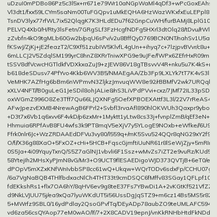
uDzuI0mPDBo86Pz5c3l5x+rr671e79Wr10aNGpWaMl4qDf3+wPcGoxEAhsU
Vl3dt1/fxx59LCYm5saNm00TuFGQpv1uMkEQHA6HzWazWKxfxEuLEPpl8ej2
TsnDV3lyx77rfWL7ix52QlqgK7K3HLdEDu7f62GnpCuWH/furBAMj8LplG10VI
PELVQ4Xb0/H/Rty3lsFetn/7GRgSLf3FzHcgfNDFg5HXrl3dtOlq28/tDvu//rWl
zZvbfn4kO9tgMLb60Gw2b/pqU6sPv/v2u8BffQyD769BCN0NT/nahSv1U5as
fKSwJ/ZjKj+jE2feazT2/C9Xf51zubIW5KlvfL4gUn++ihyq7c+7lzjpvBVvr/c8u+a
6mLLCJ2V5ZdqlSM199yrC8hnZ8XRrTniwXPG9e9uJFe/fWPx6ZEfrHxR09mer
tSSV8dfVcwcHGTldkfVDXkxaZuJ9+zJEW86V18gTBsvvV4R+nku5u7K4kS+mdR
b618deSDusv74PfYvo4Kkb6WV3B5/NMAEgAA/Zb3Fp9LXLYk7tT7K4vS3ls2h
VeMHK7AZfHg6bBm6nWPmvN3ZljkzJmvuqWW8e92/rBBMfV2wk7URQqhH2
xXLV4NFT//B0guLeG1JeSDil8ohJALie8/nS3LiVPdPVvi+cxz/7JMf72IL33pSDl6v
oxWGmZ996O8Ze3Tff7Qu66LJQXNFg5OefXPBOEXAttf3L3l/22V7rReAS4pl
AFwJpezvEXMB4NrewAgB6FPrl2+Svbfl3rvaAfl890hlOKWUh3Qaxpr9yboS8
+D3t7x6Vb1q6xvv6F4vkD/p6zxMr+1Myktt1yLtw8cs33j+fvnplZmB/qEf3eN+
Hhmuia6RPfAvB8FU4wfs3k9PT8mqV5eXjV7y5YLogE9NOxb+eWfke//6U9w
Ffrk0nlr6Jc+WzZRDAAEdDFVu3vy80/l559q+/mK5Svu524QQr8qNG29xY2f9/
O/f//X36g88XaO+5FxOZ+cHi+5HCB+FqscGjmftiUuNR61r8lSeWjZjy+5mRIri2
0S5Ja+4i09YquyTxnQ/S5Z7aGlNJ1vbvli6F1Ssz+wMvZs7iZT2e9vuRz/KUd5
58YtejIh2MHsXyPJmN8vG/Mr3+O9UCT9flESAEDigoWJD373QVTjB+6eT0/ekP
dPOpV5mXZxKNfWnIvbbSP8cc61wQ+Ukqw+WQrTODv6sdxFp/CCHU07g
/6a7VgNaBQB4THlfbdxacNlCh4THT33t9cmDSQC6fMffv83SGay1QFLpf10
fdEKkshRs1+flx7OA6hY/8qHV6ev9g8teE37Fs7YBwDi1A+2vKGtKf521VfZZ
d9NkLVJUU75j/ea9xQa7lyuWKdUT5i56UssDgJqSTZ9+m6cz14Bs5MS5r82Ja
5+MWrfz9SBL0/16ydPdlay2QsoGPvfTq/DEyADp78aubZO9teUMLAFC5940/
vd6za56csQYAop77eM0wAO/lf/7+2X8CADV19epnJ/vnKkRNHbHtdFkNDdBi