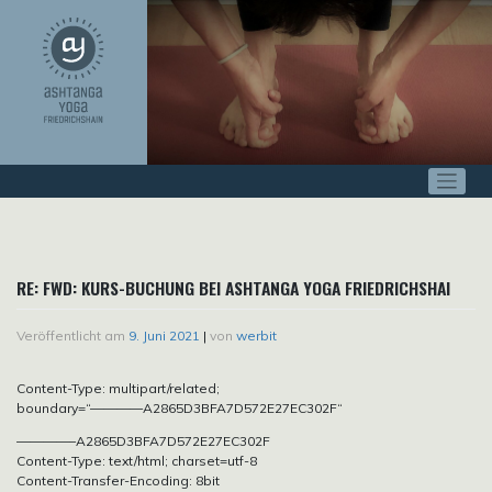
Zum
Inhalt
springen
RE: FWD: KURS-BUCHUNG BEI ASHTANGA YOGA FRIEDRICHSHAI
Veröffentlicht am
9. Juni 2021
|
von
werbit
Content-Type: multipart/related;
boundary=“————A2865D3BFA7D572E27EC302F“
————–A2865D3BFA7D572E27EC302F
Content-Type: text/html; charset=utf-8
Content-Transfer-Encoding: 8bit