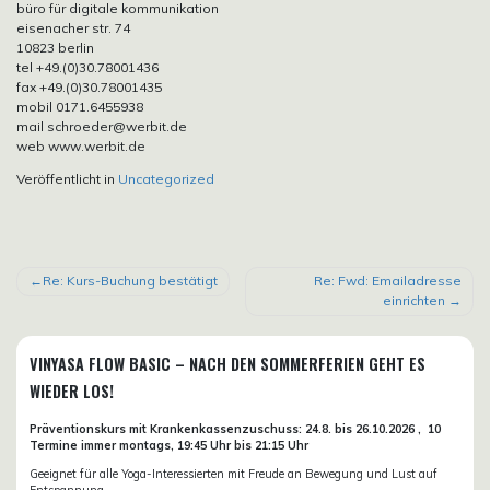
büro für digitale kommunikation
eisenacher str. 74
10823 berlin
tel +49.(0)30.78001436
fax +49.(0)30.78001435
mobil 0171.6455938
mail schroeder@werbit.de
web www.werbit.de
Veröffentlicht in
Uncategorized
BEITRAGSNAVIGATION
Re: Kurs-Buchung bestätigt
Re: Fwd: Emailadresse
einrichten
VINYASA FLOW BASIC – NACH DEN SOMMERFERIEN GEHT ES
WIEDER LOS!
Präventionskurs mit Krankenkassenzuschuss:
24.8. bis 26.10.
2026 ,
10
Termine immer montags, 19:45 Uhr bis 21:15 Uhr
Geeignet für alle Yoga-Interessierten mit Freude an Bewegung und Lust auf
Entspannung.