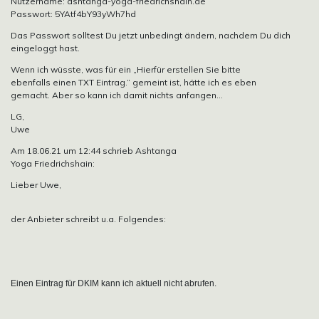
Nutzername: ashtanga-yoga-friedrichshain.de
Passwort: 5YAtf4bY93yWh7hd
Das Passwort solltest Du jetzt unbedingt ändern, nachdem Du dich
eingeloggt hast.
Wenn ich wüsste, was für ein „Hierfür erstellen Sie bitte
ebenfalls einen TXT Eintrag.“ gemeint ist, hätte ich es eben
gemacht. Aber so kann ich damit nichts anfangen…
LG,
Uwe
Am 18.06.21 um 12:44 schrieb Ashtanga
Yoga Friedrichshain:
Lieber Uwe,
der Anbieter schreibt u.a. Folgendes:
Einen Eintrag für DKIM kann ich aktuell nicht abrufen.