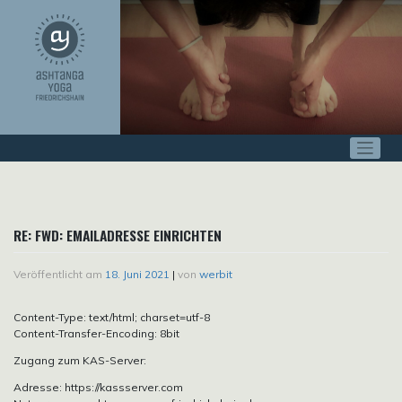
Zum
Inhalt
springen
RE: FWD: EMAILADRESSE EINRICHTEN
Veröffentlicht am
18. Juni 2021
|
von
werbit
Content-Type: text/html; charset=utf-8
Content-Transfer-Encoding: 8bit
Zugang zum KAS-Server:
Adresse: https://kassserver.com