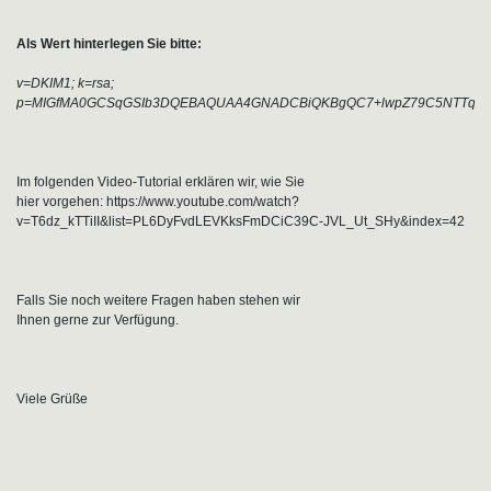
Als Wert hinterlegen Sie bitte:
v=DKIM1; k=rsa;
p=MIGfMA0GCSqGSIb3DQEBAQUAA4GNADCBiQKBgQC7+lwpZ79C5NTTqxNXrc
Im folgenden Video-Tutorial erklären wir, wie Sie
hier vorgehen: https://www.youtube.com/watch?
v=T6dz_kTTiII&list=PL6DyFvdLEVKksFmDCiC39C-JVL_Ut_SHy&index=42
Falls Sie noch weitere Fragen haben stehen wir
Ihnen gerne zur Verfügung.
Viele Grüße