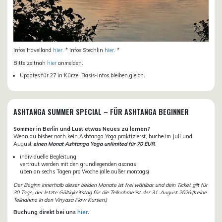
Infos Havelland
hier
. * Infos Stechlin
hier
. *
Bitte zeitnah
hier
anmelden.
Updates für 27 in Kürze. Basis-Infos bleiben gleich.
ASHTANGA SUMMER SPECIAL – FÜR ASHTANGA BEGINNER
Sommer in Berlin und Lust etwas Neues zu lernen?
Wenn du bisher noch kein Ashtanga Yoga praktizierst, buche im Juli und
August
einen Monat Ashtanga Yoga unlimited für 70 EUR
.
individuelle Begleitung
vertraut werden mit den grundlegenden asanas
üben an sechs Tagen pro Woche (alle außer montags)
Der Beginn innerhalb dieser beiden Monate ist frei wählbar und dein Ticket gilt für
30 Tage, der letzte Gültigkeitstag für die Teilnahme ist der 31. August 2026.(Keine
Teilnahme in den Vinyasa Flow Kursen.)
Buchung direkt bei uns
hier
.