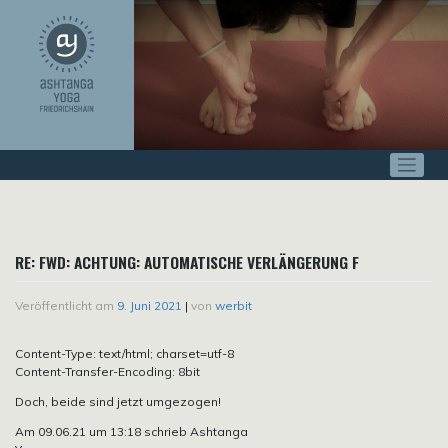
Zum
Inhalt
springen
RE: FWD: ACHTUNG: AUTOMATISCHE VERLÄNGERUNG F
Veröffentlicht am
9. Juni 2021
|
von
werbit
Content-Type: text/html; charset=utf-8
Content-Transfer-Encoding: 8bit
Doch, beide sind jetzt umgezogen!
Am 09.06.21 um 13:18 schrieb Ashtanga