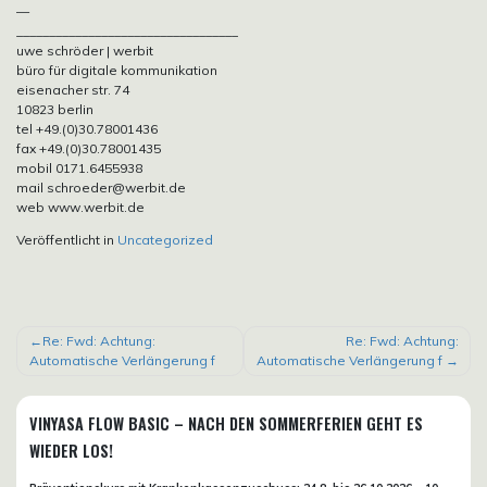
—
__________________________________
uwe schröder | werbit
büro für digitale kommunikation
eisenacher str. 74
10823 berlin
tel +49.(0)30.78001436
fax +49.(0)30.78001435
mobil 0171.6455938
mail schroeder@werbit.de
web www.werbit.de
Veröffentlicht in
Uncategorized
BEITRAGSNAVIGATION
Re: Fwd: Achtung:
Re: Fwd: Achtung:
Automatische Verlängerung f
Automatische Verlängerung f
VINYASA FLOW BASIC – NACH DEN SOMMERFERIEN GEHT ES
WIEDER LOS!