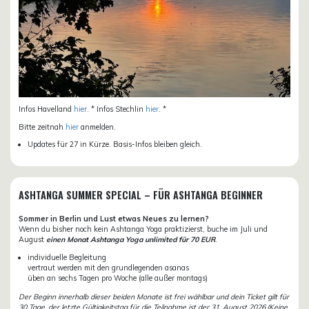
Infos Havelland
hier
. * Infos Stechlin
hier
. *
Bitte zeitnah
hier
anmelden.
Updates für 27 in Kürze. Basis-Infos bleiben gleich.
ASHTANGA SUMMER SPECIAL – FÜR ASHTANGA BEGINNER
Sommer in Berlin und Lust etwas Neues zu lernen?
Wenn du bisher noch kein Ashtanga Yoga praktizierst, buche im Juli und
August
einen Monat Ashtanga Yoga unlimited für 70 EUR
.
individuelle Begleitung
vertraut werden mit den grundlegenden asanas
üben an sechs Tagen pro Woche (alle außer montags)
Der Beginn innerhalb dieser beiden Monate ist frei wählbar und dein Ticket gilt für
30 Tage, der letzte Gültigkeitstag für die Teilnahme ist der 31. August 2026.(Keine