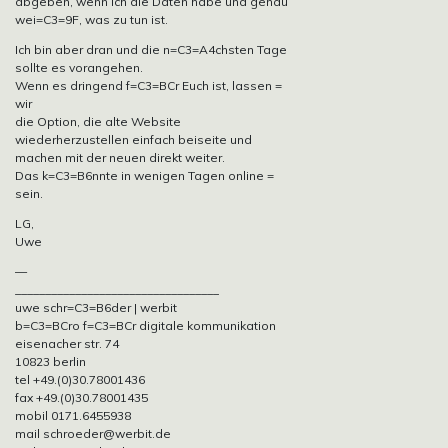
abgeben, wenn ich die Daten habe und genau
wei=C3=9F, was zu tun ist.
Ich bin aber dran und die n=C3=A4chsten Tage
sollte es vorangehen.
Wenn es dringend f=C3=BCr Euch ist, lassen =
wir
die Option, die alte Website
wiederherzustellen einfach beiseite und
machen mit der neuen direkt weiter.
Das k=C3=B6nnte in wenigen Tagen online =
sein.
LG,
Uwe
—
__________________________________
uwe schr=C3=B6der | werbit
b=C3=BCro f=C3=BCr digitale kommunikation
eisenacher str. 74
10823 berlin
tel +49.(0)30.78001436
fax +49.(0)30.78001435
mobil 0171.6455938
mail schroeder@werbit.de