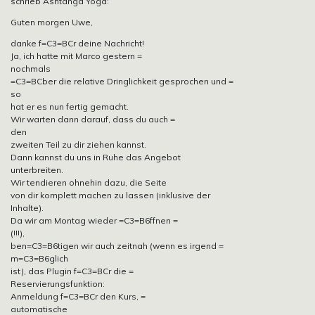
schrieb Ashtanga Yoga:
Guten morgen Uwe,
danke f=C3=BCr deine Nachricht!
Ja, ich hatte mit Marco gestern =
nochmals
=C3=BCber die relative Dringlichkeit gesprochen und =
so
hat er es nun fertig gemacht.
Wir warten dann darauf, dass du auch =
den
zweiten Teil zu dir ziehen kannst.
Dann kannst du uns in Ruhe das Angebot
unterbreiten.
Wir tendieren ohnehin dazu, die Seite
von dir komplett machen zu lassen (inklusive der
Inhalte).
Da wir am Montag wieder =C3=B6ffnen =
(!!!),
ben=C3=B6tigen wir auch zeitnah (wenn es irgend =
m=C3=B6glich
ist), das Plugin f=C3=BCr die =
Reservierungsfunktion:
Anmeldung f=C3=BCr den Kurs, =
automatische