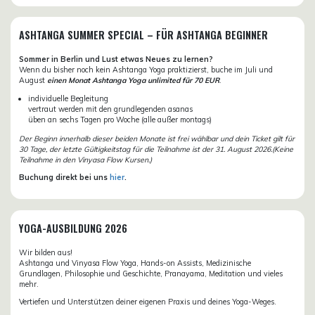
ASHTANGA SUMMER SPECIAL – FÜR ASHTANGA BEGINNER
Sommer in Berlin und Lust etwas Neues zu lernen?
Wenn du bisher noch kein Ashtanga Yoga praktizierst, buche im Juli und
August
einen Monat Ashtanga Yoga unlimited für 70 EUR
.
individuelle Begleitung
vertraut werden mit den grundlegenden asanas
üben an sechs Tagen pro Woche (alle außer montags)
Der Beginn innerhalb dieser beiden Monate ist frei wählbar und dein Ticket gilt für
30 Tage, der letzte Gültigkeitstag für die Teilnahme ist der 31. August 2026.(Keine
Teilnahme in den Vinyasa Flow Kursen.)
Buchung direkt bei uns
hier
.
YOGA-AUSBILDUNG 2026
Wir bilden aus!
Ashtanga und Vinyasa Flow Yoga, Hands-on Assists, Medizinische
Grundlagen, Philosophie und Geschichte, Pranayama, Meditation und vieles
mehr.
Vertiefen und Unterstützen deiner eigenen Praxis und deines Yoga-Weges.