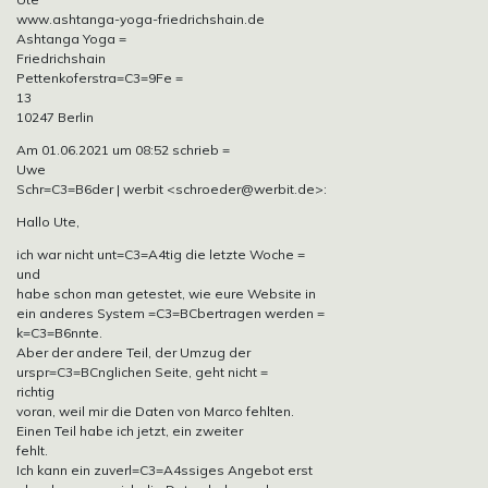
www.ashtanga-yoga-friedrichshain.de
Ashtanga Yoga =
Friedrichshain
Pettenkoferstra=C3=9Fe =
13
10247 Berlin
Am 01.06.2021 um 08:52 schrieb =
Uwe
Schr=C3=B6der | werbit <schroeder@werbit.de>:
Hallo Ute,
ich war nicht unt=C3=A4tig die letzte Woche =
und
habe schon man getestet, wie eure Website in
ein anderes System =C3=BCbertragen werden =
k=C3=B6nnte.
Aber der andere Teil, der Umzug der
urspr=C3=BCnglichen Seite, geht nicht =
richtig
voran, weil mir die Daten von Marco fehlten.
Einen Teil habe ich jetzt, ein zweiter
fehlt.
Ich kann ein zuverl=C3=A4ssiges Angebot erst