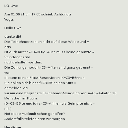
LG, Uwe
Am 01.06.21 um 17:05 schrieb Ashtanga
Yoga:
Hallo Uwe,
danke dir!
Die Teilnehmer zahlen nicht auf diese Weise und =
das
ist auch nicht n=C3=B6tig. Auch muss keine genutzte =
Stundenanzahl
nachgehalten werden.
Die Zahlungsmodalit=C3=A4ten sind ganz getrennt =
von
diesem reinen Platz-Reservieren. K=C3=B6nnen.
Sie sollen sich bloss f=C3=BCr einen Kurs =
anmelden, da
wir nur eine begrenzte Teilnehmer-Menge haben: n=C3=A4mlich 10
Menschen im Raum.
(D=C3=B6rte und ich z=C3=A4hlen als Geimpfte nicht =
mit.)
Hat diese Auskunft schon geholfen?
Andernfalls telefonieren wir morgen.
Herzlicher