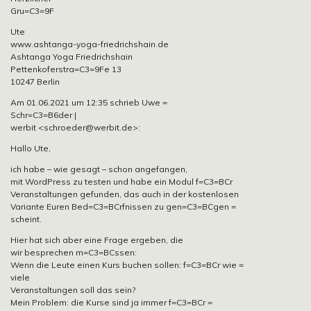
Gru=C3=9F
Ute
www.ashtanga-yoga-friedrichshain.de
Ashtanga Yoga Friedrichshain
Pettenkoferstra=C3=9Fe 13
10247 Berlin
Am 01.06.2021 um 12:35 schrieb Uwe =
Schr=C3=B6der |
werbit <schroeder@werbit.de>:
Hallo Ute,
ich habe – wie gesagt – schon angefangen,
mit WordPress zu testen und habe ein Modul f=C3=BCr
Veranstaltungen gefunden, das auch in der kostenlosen
Variante Euren Bed=C3=BCrfnissen zu gen=C3=BCgen =
scheint.
Hier hat sich aber eine Frage ergeben, die
wir besprechen m=C3=BCssen:
Wenn die Leute einen Kurs buchen sollen: f=C3=BCr wie =
viele
Veranstaltungen soll das sein?
Mein Problem: die Kurse sind ja immer f=C3=BCr =