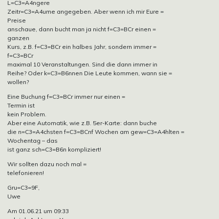
L=C3=A4ngere
Zeitr=C3=A4ume angegeben. Aber wenn ich mir Eure =
Preise
anschaue, dann bucht man ja nicht f=C3=BCr einen =
ganzen
Kurs, z.B. f=C3=BCr ein halbes Jahr, sondern immer =
f=C3=BCr
maximal 10 Veranstaltungen. Sind die dann immer in
Reihe? Oder k=C3=B6nnen Die Leute kommen, wann sie =
wollen?
Eine Buchung f=C3=BCr immer nur einen =
Termin ist
kein Problem.
Aber eine Automatik, wie z.B. 5er-Karte: dann buche
die n=C3=A4chsten f=C3=BCnf Wochen am gew=C3=A4hlten =
Wochentag – das
ist ganz sch=C3=B6n kompliziert!
Wir sollten dazu noch mal =
telefonieren!
Gru=C3=9F,
Uwe
Am 01.06.21 um 09:33