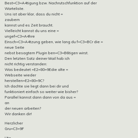
Best=C3=A4tigung bzw. Nachrutschfunktion auf der
Warteliste.
Uns ist aber klar, dass du nicht =
zaubern
kannst und es Zeit braucht.
Vielleicht kannst du uns eine =
ungef=C3=A4hre
Einsch=C3=A4tzung geben, wie lang du f=C3=BCr die =
neue Seite
nebst besagtem Plugin ben=C3=B6tigen wirst.
Den letzten Satz deiner Mail hab ich
nicht richtig verstanden:
Was bedeutet =E2=80=9Edie alte =
Webseite wieder
herstellen=E2=80=9C?
Ich dachte sie liegt dann bei dir und
funktioniert einfach so weiter wie bisher?
Parallel kannst dann dann von da aus =
an
der neuen arbeiten?
Wir danken dir!
Herzlicher
Gru=C3=9F
Ute