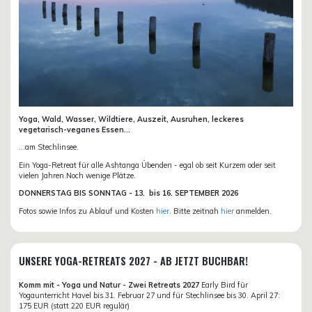
Yoga, Wald, Wasser, Wildtiere, Auszeit, Ausruhen, leckeres
vegetarisch-veganes Essen...
...am Stechlinsee.
Ein Yoga-Retreat für alle Ashtanga Übenden - egal ob seit Kurzem oder seit
vielen Jahren.Noch wenige Plätze.
DONN
ERSTAG BIS SONNTAG -
13. bis
16. SEPTEMBER 2026
Fotos sowie Infos zu Ablauf und Kosten
hier
. Bitte zeitnah
hier
anmelden.
UNSERE YOGA-RETREATS 2027 - AB JETZT BUCHBAR!
Komm mit - Yoga und Natur - Zwei Retreats 2027
Early Bird für
Yogaunterricht Havel bis 31. Februar 27 und für Stechlinsee bis 30. April 27:
175 EUR (statt 220 EUR regulär)