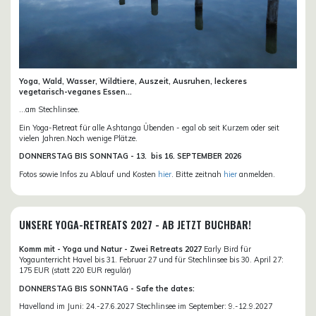
Yoga, Wald, Wasser, Wildtiere, Auszeit, Ausruhen, leckeres
vegetarisch-veganes Essen...
...am Stechlinsee.
Ein Yoga-Retreat für alle Ashtanga Übenden - egal ob seit Kurzem oder seit
vielen Jahren.Noch wenige Plätze.
DONN
ERSTAG BIS SONNTAG -
13. bis
16. SEPTEMBER 2026
Fotos sowie Infos zu Ablauf und Kosten
hier
. Bitte zeitnah
hier
anmelden.
UNSERE YOGA-RETREATS 2027 - AB JETZT BUCHBAR!
Komm mit - Yoga und Natur - Zwei Retreats 2027
Early Bird für
Yogaunterricht Havel bis 31. Februar 27 und für Stechlinsee bis 30. April 27:
175 EUR (statt 220 EUR regulär)
DONNERSTAG BIS SONNTAG - Safe the dates:
Havelland im Juni: 24.-27.6.2027 Stechlinsee im September: 9.-12.9.2027