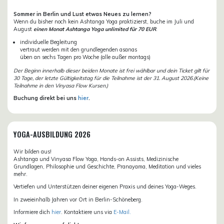
Sommer in Berlin und Lust etwas Neues zu lernen?
Wenn du bisher noch kein Ashtanga Yoga praktizierst, buche im Juli und
August
einen Monat Ashtanga Yoga unlimited für 70 EUR
.
individuelle Begleitung
vertraut werden mit den grundlegenden asanas
üben an sechs Tagen pro Woche (alle außer montags)
Der Beginn innerhalb dieser beiden Monate ist frei wählbar und dein Ticket gilt für
30 Tage, der letzte Gültigkeitstag für die Teilnahme ist der 31. August 2026.(Keine
Teilnahme in den Vinyasa Flow Kursen.)
Buchung direkt bei uns
hier
.
YOGA-AUSBILDUNG 2026
Wir bilden aus!
Ashtanga und Vinyasa Flow Yoga, Hands-on Assists, Medizinische
Grundlagen, Philosophie und Geschichte, Pranayama, Meditation und vieles
mehr.
Vertiefen und Unterstützen deiner eigenen Praxis und deines Yoga-Weges.
In zweieinhalb Jahren vor Ort in Berlin-Schöneberg.
Informiere dich
hier
. Kontaktiere uns via
E-Mail.