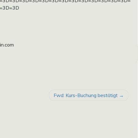
=3D=3D=3D=3D=3D=3D=3D=3D=3D=3D=3D=3D=3D=
=3D=3D
in.com
Fwd: Kurs-Buchung bestätigt