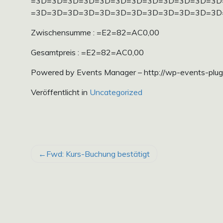
=3D=3D=3D=3D=3D=3D=3D=3D=3D=3D=3D=3D
=3D=3D=3D=3D=3D=3D=3D=3D=3D=3D=3D=3D
Zwischensumme : =E2=82=AC0,00
Gesamtpreis : =E2=82=AC0,00
Powered by Events Manager – http://wp-events-plug
Veröffentlicht in
Uncategorized
BEITRAGSNAVIGATION
Fwd: Kurs-Buchung bestätigt