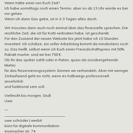
Wann hätte einer von Euch Zeit?
Ich habe vormittags noch einen Termin, aber so ab 13 Uhr würde es bei
mir gehen.
Wenn ich dann Gas gebe, ist in 2-3 Tagen alles durch.
Wir müssten dann auch noch einmal über das finanzielle sprechen. Die
reichliche Zeit, die ich für Kotti verbraten habe, ist geschenkt.
Für den Zustand der neuen Website bis jetzt habe ich 10 Stunden
investiert. Ich schätze, ein voller Arbeitstag kommt da mindestens noch
zu. Das heißt, selbst wenn ich Euch einen Freundschaftspreis mit 50%
Rabatt mache, sind wir bei 700 €.
Ob Ihr das später zahlt oder in Raten, quasi als (vorübergehende
Miete)
für das Reservierungssystem, können wir verhandeln. Aber mit weniger
Zeitaufwand geht es nicht, wenn es halbwegs professionell,
ansehnlich
und funktional sein soll.
Vielleicht bis morgen, Gruß
Uwe
—
__________________________________
uwe schröder | werbit
büro für digitale kommunikation
eisenacher str. 74