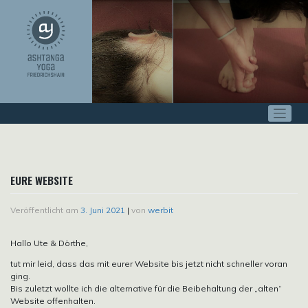
Zum
Inhalt
springen
EURE WEBSITE
Veröffentlicht am
3. Juni 2021
|
von
werbit
Hallo Ute & Dörthe,
tut mir leid, dass das mit eurer Website bis jetzt nicht schneller voran
ging.
Bis zuletzt wollte ich die alternative für die Beibehaltung der „alten“
Website offenhalten.