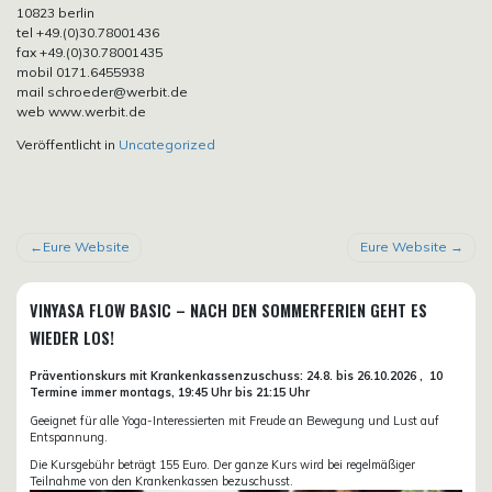
10823 berlin
tel +49.(0)30.78001436
fax +49.(0)30.78001435
mobil 0171.6455938
mail schroeder@werbit.de
web www.werbit.de
Veröffentlicht in
Uncategorized
BEITRAGSNAVIGATION
Eure Website
Eure Website
VINYASA FLOW BASIC – NACH DEN SOMMERFERIEN GEHT ES
WIEDER LOS!
Präventionskurs mit Krankenkassenzuschuss:
24.8. bis 26.10.
2026 ,
10
Termine immer montags, 19:45 Uhr bis 21:15 Uhr
Geeignet für alle Yoga-Interessierten mit Freude an Bewegung und Lust auf
Entspannung.
Die Kursgebühr beträgt 155 Euro. Der ganze Kurs wird bei regelmäßiger
Teilnahme von den Krankenkassen bezuschusst.