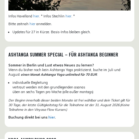
Infos Havelland
hier
. * Infos Stechlin
hier
. *
Bitte zeitnah
hier
anmelden.
Updates für 27 in Kürze. Basis-Infos bleiben gleich.
ASHTANGA SUMMER SPECIAL – FÜR ASHTANGA BEGINNER
Sommer in Berlin und Lust etwas Neues zu lernen?
Wenn du bisher noch kein Ashtanga Yoga praktizierst, buche im Juli und
August
einen Monat Ashtanga Yoga unlimited für 70 EUR
.
individuelle Begleitung
vertraut werden mit den grundlegenden asanas
üben an sechs Tagen pro Woche (alle außer montags)
Der Beginn innerhalb dieser beiden Monate ist frei wählbar und dein Ticket gilt für
30 Tage, der letzte Gültigkeitstag für die Teilnahme ist der 31. August 2026.(Keine
Teilnahme in den Vinyasa Flow Kursen.)
Buchung direkt bei uns
hier
.