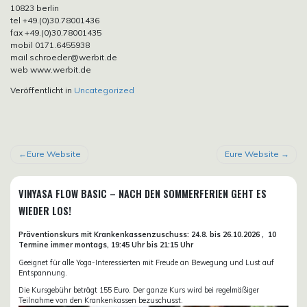
10823 berlin
tel +49.(0)30.78001436
fax +49.(0)30.78001435
mobil 0171.6455938
mail schroeder@werbit.de
web www.werbit.de
Veröffentlicht in
Uncategorized
BEITRAGSNAVIGATION
Eure Website
Eure Website
VINYASA FLOW BASIC – NACH DEN SOMMERFERIEN GEHT ES
WIEDER LOS!
Präventionskurs mit Krankenkassenzuschuss:
24.8. bis 26.10.
2026 ,
10
Termine immer montags, 19:45 Uhr bis 21:15 Uhr
Geeignet für alle Yoga-Interessierten mit Freude an Bewegung und Lust auf
Entspannung.
Die Kursgebühr beträgt 155 Euro. Der ganze Kurs wird bei regelmäßiger
Teilnahme von den Krankenkassen bezuschusst.