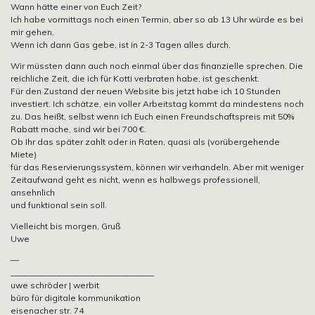
Wann hätte einer von Euch Zeit?
Ich habe vormittags noch einen Termin, aber so ab 13 Uhr würde es bei
mir gehen.
Wenn ich dann Gas gebe, ist in 2-3 Tagen alles durch.
Wir müssten dann auch noch einmal über das finanzielle sprechen. Die
reichliche Zeit, die ich für Kotti verbraten habe, ist geschenkt.
Für den Zustand der neuen Website bis jetzt habe ich 10 Stunden
investiert. Ich schätze, ein voller Arbeitstag kommt da mindestens noch
zu. Das heißt, selbst wenn ich Euch einen Freundschaftspreis mit 50%
Rabatt mache, sind wir bei 700 €.
Ob Ihr das später zahlt oder in Raten, quasi als (vorübergehende
Miete)
für das Reservierungssystem, können wir verhandeln. Aber mit weniger
Zeitaufwand geht es nicht, wenn es halbwegs professionell,
ansehnlich
und funktional sein soll.
Vielleicht bis morgen, Gruß
Uwe
—
__________________________________
uwe schröder | werbit
büro für digitale kommunikation
eisenacher str. 74