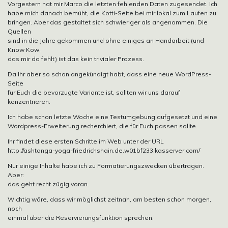
Vorgestern hat mir Marco die letzten fehlenden Daten zugesendet. Ich
habe mich danach bemüht, die Kotti-Seite bei mir lokal zum Laufen zu
bringen. Aber das gestaltet sich schwieriger als angenommen. Die
Quellen
sind in die Jahre gekommen und ohne einiges an Handarbeit (und
Know Kow,
das mir da fehlt) ist das kein trivialer Prozess.
Da Ihr aber so schon angekündigt habt, dass eine neue WordPress-
Seite
für Euch die bevorzugte Variante ist, sollten wir uns darauf
konzentrieren.
Ich habe schon letzte Woche eine Testumgebung aufgesetzt und eine
Wordpress-Erweiterung recherchiert, die für Euch passen sollte.
Ihr findet diese ersten Schritte im Web unter der URL
http://ashtanga-yoga-friedrichshain.de.w01bf233.kasserver.com/
Nur einige Inhalte habe ich zu Formatierungszwecken übertragen.
Aber:
das geht recht zügig voran.
Wichtig wäre, dass wir möglichst zeitnah, am besten schon morgen,
noch
einmal über die Reservierungsfunktion sprechen.