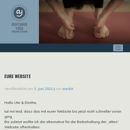
Zum
Inhalt
springen
EURE WEBSITE
Veröffentlicht am
3. Juni 2021
|
von
werbit
Hallo Ute & Dörthe,
tut mir leid, dass das mit eurer Website bis jetzt nicht schneller voran
ging.
Bis zuletzt wollte ich die alternative für die Beibehaltung der „alten“
Website offenhalten.