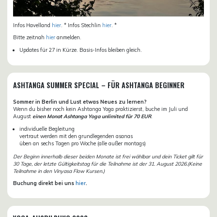
Infos Havelland
hier
. * Infos Stechlin
hier
. *
Bitte zeitnah
hier
anmelden.
Updates für 27 in Kürze. Basis-Infos bleiben gleich.
ASHTANGA SUMMER SPECIAL – FÜR ASHTANGA BEGINNER
Sommer in Berlin und Lust etwas Neues zu lernen?
Wenn du bisher noch kein Ashtanga Yoga praktizierst, buche im Juli und
August
einen Monat Ashtanga Yoga unlimited für 70 EUR
.
individuelle Begleitung
vertraut werden mit den grundlegenden asanas
üben an sechs Tagen pro Woche (alle außer montags)
Der Beginn innerhalb dieser beiden Monate ist frei wählbar und dein Ticket gilt für
30 Tage, der letzte Gültigkeitstag für die Teilnahme ist der 31. August 2026.(Keine
Teilnahme in den Vinyasa Flow Kursen.)
Buchung direkt bei uns
hier
.