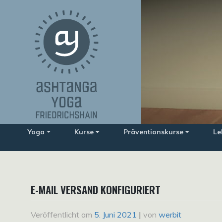
Zum
Inhalt
springen
Yoga
Kurse
Präventionskurse
Le
E-MAIL VERSAND KONFIGURIERT
Veröffentlicht am
5. Juni 2021
|
von
werbit