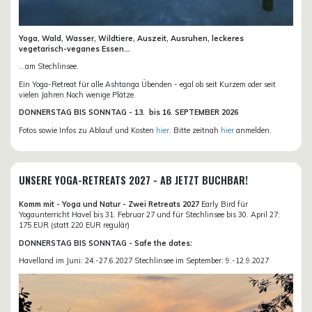
Yoga, Wald, Wasser, Wildtiere, Auszeit, Ausruhen, leckeres
vegetarisch-veganes Essen...
...am Stechlinsee.
Ein Yoga-Retreat für alle Ashtanga Übenden - egal ob seit Kurzem oder seit
vielen Jahren.Noch wenige Plätze.
DONN
ERSTAG BIS SONNTAG -
13. bis
16. SEPTEMBER 2026
Fotos sowie Infos zu Ablauf und Kosten
hier
. Bitte zeitnah
hier
anmelden.
UNSERE YOGA-RETREATS 2027 - AB JETZT BUCHBAR!
Komm mit - Yoga und Natur - Zwei Retreats 2027
Early Bird für
Yogaunterricht Havel bis 31. Februar 27 und für Stechlinsee bis 30. April 27:
175 EUR (statt 220 EUR regulär)
DONNERSTAG BIS SONNTAG - Safe the dates:
Havelland im Juni: 24.-27.6.2027 Stechlinsee im September: 9.-12.9.2027