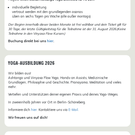
individuelle Begleitung
vertraut werden mit den grundlegenden asanas
üben an sechs Tagen pro Woche (alle außer montags)
Der Beginn innerhalb dieser beiden Monate ist frei wählbar und dein Ticket gilt für
30 Tage, der letzte Gültigkeitstag für die Teilnahme ist der 31. August 2026.(Keine
Teilnahme in den Vinyasa Flow Kursen.)
Buchung direkt bei uns
hier
.
YOGA-AUSBILDUNG 2026
Wir bilden aus!
Ashtanga und Vinyasa Flow Yoga, Hands-on Assists, Medizinische
Grundlagen, Philosophie und Geschichte, Pranayama, Meditation und vieles
mehr.
Vertiefen und Unterstützen deiner eigenen Praxis und deines Yoga-Weges.
In zweieinhalb Jahren vor Ort in Berlin-Schöneberg.
Informiere dich
hier
. Kontaktiere uns via
E-Mail.
Wir freuen uns auf dich!