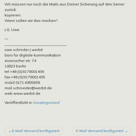
Wir müssen nur noch die Mails aus Deiner Sicherung auf den Server
zurück
kopieren.
Wann sollen wir das machen?
LG, Uwe
—
__________________________________
uwe schröder | werbit
büro für digitale kommunikation
eisenacher str. 74
10823 berlin
tel +49.(0)30.78001436
fax +49.(0)30.78001435
mobil 0171.6455938
mail schroeder@werbit.de
web www.werbit.de
Veröffentlicht in
Uncategorized
BEITRAGSNAVIGATION
E-Mail Versand konfiguriert
E-Mail Versand konfiguriert