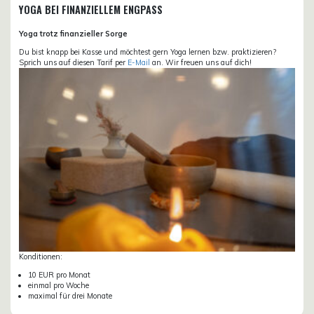
YOGA BEI FINANZIELLEM ENGPASS
Yoga trotz finanzieller Sorge
Du bist knapp bei Kasse und möchtest gern Yoga lernen bzw. praktizieren?
Sprich uns auf diesen Tarif per
E-Mail
an. Wir freuen uns auf dich!
Konditionen:
10 EUR pro Monat
einmal pro Woche
maximal für drei Monate