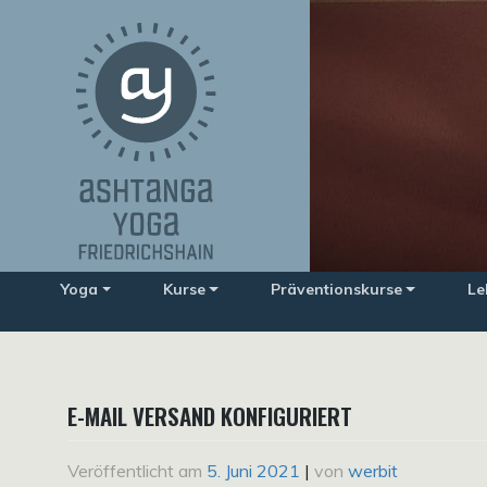
Zum
Inhalt
springen
Yoga
Kurse
Präventionskurse
Le
E-MAIL VERSAND KONFIGURIERT
Veröffentlicht am
5. Juni 2021
|
von
werbit