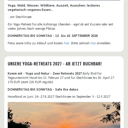
Yoga, Wald, Wasser, Wildtiere, Auszeit, Ausruhen, leckeres
vegetarisch-veganes Essen...
...am Stechlinsee.
Ein Yoga-Retreat für alle Ashtanga Übenden - egal ob seit Kurzem oder seit
vielen Jahren.Noch wenige Plätze.
DONN
ERSTAG BIS SONNTAG -
13. bis
16. SEPTEMBER 2026
Fotos sowie Infos zu Ablauf und Kosten
hier
. Bitte zeitnah
hier
anmelden.
UNSERE YOGA-RETREATS 2027 - AB JETZT BUCHBAR!
Komm mit - Yoga und Natur - Zwei Retreats 2027
Early Bird für
Yogaunterricht Havel bis 31. Februar 27 und für Stechlinsee bis 30. April 27:
175 EUR (statt 220 EUR regulär)
DONNERSTAG BIS SONNTAG - Safe the dates:
Havelland im Juni: 24.-27.6.2027 Stechlinsee im September: 9.-12.9.2027