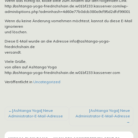
Wenn das richtig ist, klicke bitte zum Ändern auf den folgenden Link:
http://ashtanga-yoga-friedrichshain.de.w01bf233.kasserver.com/wp-
admin/options.php?adminhash=4d60e77b0dcb380a9cf95d2dfcf99001
Wenn du keine Änderung vornehmen möchtest, kannst du diese E-Mail
ignorieren
und löschen.
Diese E-Mail wurde an die Adresse info@ashtanga-yoga-
friedrichshain.de
versandt.
Viele Grüße,
von allen auf Ashtanga Yoga
http://ashtanga-yoga-friedrichshain.de.w01bf233.kasserver.com
Veröffentlicht in
Uncategorized
BEITRAGSNAVIGATION
[Ashtanga Yoga] Neue
[Ashtanga Yoga] Neue
Administrator-E-Mail-Adresse
Administrator-E-Mail-Adresse