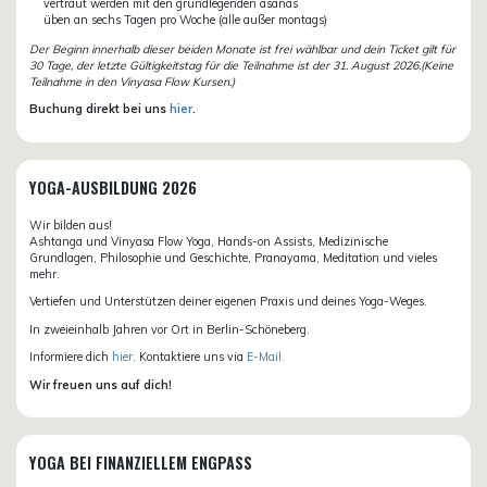
vertraut werden mit den grundlegenden asanas
üben an sechs Tagen pro Woche (alle außer montags)
Der Beginn innerhalb dieser beiden Monate ist frei wählbar und dein Ticket gilt für
30 Tage, der letzte Gültigkeitstag für die Teilnahme ist der 31. August 2026.(Keine
Teilnahme in den Vinyasa Flow Kursen.)
Buchung direkt bei uns
hier
.
YOGA-AUSBILDUNG 2026
Wir bilden aus!
Ashtanga und Vinyasa Flow Yoga, Hands-on Assists, Medizinische
Grundlagen, Philosophie und Geschichte, Pranayama, Meditation und vieles
mehr.
Vertiefen und Unterstützen deiner eigenen Praxis und deines Yoga-Weges.
In zweieinhalb Jahren vor Ort in Berlin-Schöneberg.
Informiere dich
hier
. Kontaktiere uns via
E-Mail.
Wir freuen uns auf dich!
YOGA BEI FINANZIELLEM ENGPASS