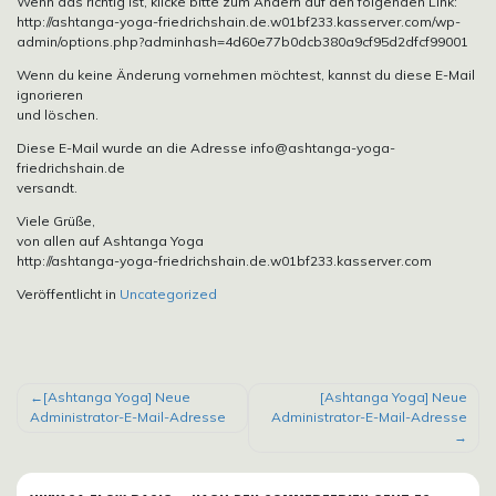
Wenn das richtig ist, klicke bitte zum Ändern auf den folgenden Link:
http://ashtanga-yoga-friedrichshain.de.w01bf233.kasserver.com/wp-
admin/options.php?adminhash=4d60e77b0dcb380a9cf95d2dfcf99001
Wenn du keine Änderung vornehmen möchtest, kannst du diese E-Mail
ignorieren
und löschen.
Diese E-Mail wurde an die Adresse info@ashtanga-yoga-
friedrichshain.de
versandt.
Viele Grüße,
von allen auf Ashtanga Yoga
http://ashtanga-yoga-friedrichshain.de.w01bf233.kasserver.com
Veröffentlicht in
Uncategorized
BEITRAGSNAVIGATION
[Ashtanga Yoga] Neue
[Ashtanga Yoga] Neue
Administrator-E-Mail-Adresse
Administrator-E-Mail-Adresse