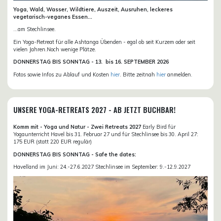
Yoga, Wald, Wasser, Wildtiere, Auszeit, Ausruhen, leckeres
vegetarisch-veganes Essen...
...am Stechlinsee.
Ein Yoga-Retreat für alle Ashtanga Übenden - egal ob seit Kurzem oder seit
vielen Jahren.Noch wenige Plätze.
DONN
ERSTAG BIS SONNTAG -
13. bis
16. SEPTEMBER 2026
Fotos sowie Infos zu Ablauf und Kosten
hier
. Bitte zeitnah
hier
anmelden.
UNSERE YOGA-RETREATS 2027 - AB JETZT BUCHBAR!
Komm mit - Yoga und Natur - Zwei Retreats 2027
Early Bird für
Yogaunterricht Havel bis 31. Februar 27 und für Stechlinsee bis 30. April 27:
175 EUR (statt 220 EUR regulär)
DONNERSTAG BIS SONNTAG - Safe the dates:
Havelland im Juni: 24.-27.6.2027 Stechlinsee im September: 9.-12.9.2027