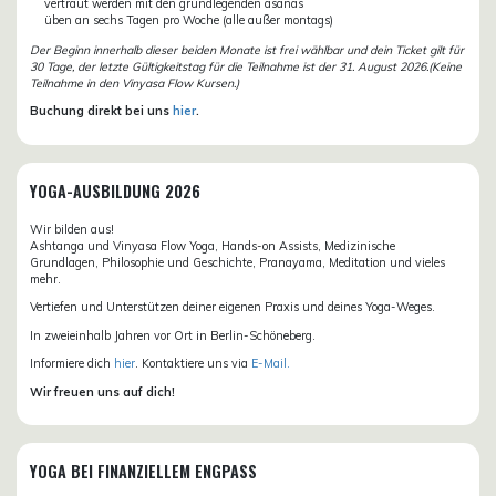
vertraut werden mit den grundlegenden asanas
üben an sechs Tagen pro Woche (alle außer montags)
Der Beginn innerhalb dieser beiden Monate ist frei wählbar und dein Ticket gilt für
30 Tage, der letzte Gültigkeitstag für die Teilnahme ist der 31. August 2026.(Keine
Teilnahme in den Vinyasa Flow Kursen.)
Buchung direkt bei uns
hier
.
YOGA-AUSBILDUNG 2026
Wir bilden aus!
Ashtanga und Vinyasa Flow Yoga, Hands-on Assists, Medizinische
Grundlagen, Philosophie und Geschichte, Pranayama, Meditation und vieles
mehr.
Vertiefen und Unterstützen deiner eigenen Praxis und deines Yoga-Weges.
In zweieinhalb Jahren vor Ort in Berlin-Schöneberg.
Informiere dich
hier
. Kontaktiere uns via
E-Mail.
Wir freuen uns auf dich!
YOGA BEI FINANZIELLEM ENGPASS