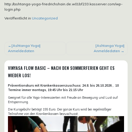
http://ashtanga-yoga-friedrichshain.de.w01bf233.kasserver.com/wp-
login.php
Veröffentlicht in
Uncategorized
BEITRAGSNAVIGATION
[Ashtanga Yoga]
[Ashtanga Yoga]
Anmeldedaten
Anmeldedaten
VINYASA FLOW BASIC – NACH DEN SOMMERFERIEN GEHT ES
WIEDER LOS!
Präventionskurs mit Krankenkassenzuschuss:
24.8. bis 26.10.
2026 ,
10
Termine immer montags, 19:45 Uhr bis 21:15 Uhr
Geeignet für alle Yoga-Interessierten mit Freude an Bewegung und Lust auf
Entspannung.
Die Kursgebühr beträgt 155 Euro. Der ganze Kurs wird bei regelmäßiger
Teilnahme von den Krankenkassen bezuschusst.