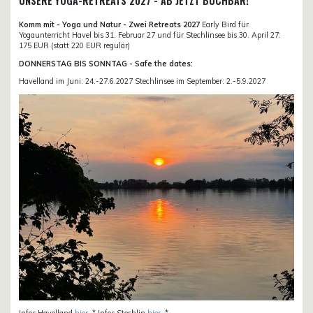
UNSERE YOGA-RETREATS 2027 - AB JETZT BUCHBAR!
Komm mit - Yoga und Natur - Zwei Retreats 2027
Early Bird für
Yogaunterricht Havel bis 31. Februar 27 und für Stechlinsee bis 30. April 27:
175 EUR (statt 220 EUR regulär)
DONNERSTAG BIS SONNTAG - Safe the dates:
Havelland im Juni: 24.-27.6.2027 Stechlinsee im September: 2.-5.9.2027
Infos Havelland
hier
. * Infos Stechlin
hier
. *