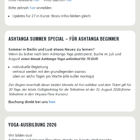
Bitte zeitnah
hier
anmelden.
Updates für 27 in Kürze. Basis-Infos bleiben gleich.
ASHTANGA SUMMER SPECIAL – FÜR ASHTANGA BEGINNER
Sommer in Berlin und Lust etwas Neues zu lernen?
Wenn du bisher noch kein Ashtanga Yoga praktizierst, buche im Juli und
August
einen Monat Ashtanga Yoga unlimited für 70 EUR
.
individuelle Begleitung
vertraut werden mit den grundlegenden asanas
üben an sechs Tagen pro Woche (alle außer montags)
Der Beginn innerhalb dieser beiden Monate ist frei wählbar und dein Ticket gilt für
30 Tage, der letzte Gültigkeitstag für die Teilnahme ist der 31. August 2026.(Keine
Teilnahme in den Vinyasa Flow Kursen.)
Buchung direkt bei uns
hier
.
YOGA-AUSBILDUNG 2026
Wir bilden aus!
Ashtanga und Vinyasa Flow Yoga, Hands-on Assists, Medizinische