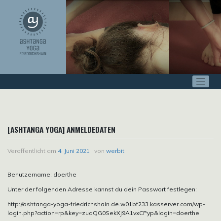
Zum
Inhalt
springen
[ASHTANGA YOGA] ANMELDEDATEN
Veröffentlicht am
4. Juni 2021
|
von
werbit
Benutzername: doerthe
Unter der folgenden Adresse kannst du dein Passwort festlegen:
http://ashtanga-yoga-friedrichshain.de.w01bf233.kasserver.com/wp-
login.php?action=rp&key=zuaQG0SekXj9A1vxCPyp&login=doerthe