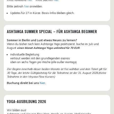
Bitte zeitnah
hier
anmelden.
Updates für 27 in Kürze. Basis-Infos bleiben gleich.
ASHTANGA SUMMER SPECIAL – FÜR ASHTANGA BEGINNER
Sommer in Berlin und Lust etwas Neues zu lernen?
Wenn du bisher noch kein Ashtanga Yoga praktizierst, buche im Juli und
August
einen Monat Ashtanga Yoga unlimited für 70 EUR
.
individuelle Begleitung
vertraut werden mit den grundlegenden asanas
üben an sechs Tagen pro Woche (alle außer montags)
Der Beginn innerhalb dieser beiden Monate ist frei wählbar und dein Ticket gilt für
30 Tage, der letzte Gültigkeitstag für die Teilnahme ist der 31. August 2026.(Keine
Teilnahme in den Vinyasa Flow Kursen.)
Buchung direkt bei uns
hier
.
YOGA-AUSBILDUNG 2026
Wir bilden aus!
Ashtanga und Vinyasa Flow Yoga, Hands-on Assists, Medizinische