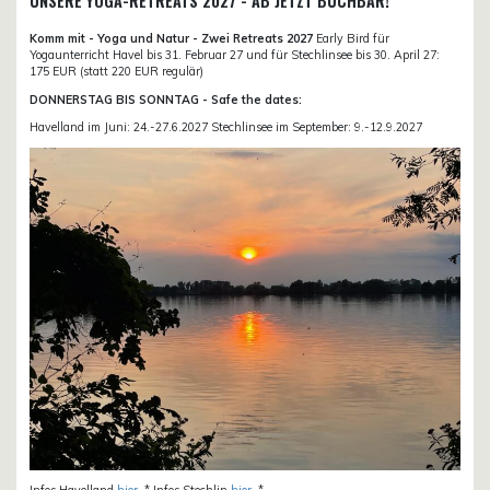
UNSERE YOGA-RETREATS 2027 - AB JETZT BUCHBAR!
Komm mit - Yoga und Natur - Zwei Retreats 2027
Early Bird für
Yogaunterricht Havel bis 31. Februar 27 und für Stechlinsee bis 30. April 27:
175 EUR (statt 220 EUR regulär)
DONNERSTAG BIS SONNTAG - Safe the dates:
Havelland im Juni: 24.-27.6.2027 Stechlinsee im September: 9.-12.9.2027
Infos Havelland
hier
. * Infos Stechlin
hier
. *