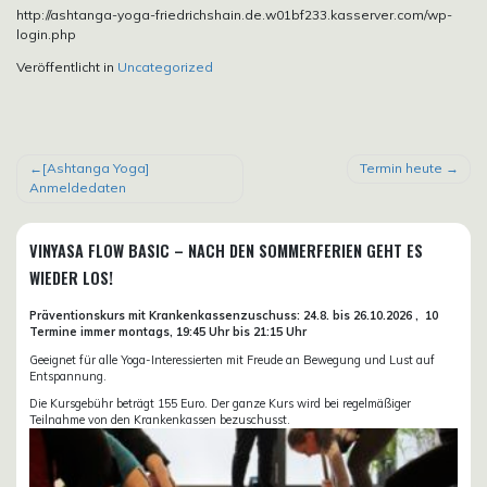
http://ashtanga-yoga-friedrichshain.de.w01bf233.kasserver.com/wp-
login.php
Veröffentlicht in
Uncategorized
BEITRAGSNAVIGATION
[Ashtanga Yoga]
Termin heute
Anmeldedaten
VINYASA FLOW BASIC – NACH DEN SOMMERFERIEN GEHT ES
WIEDER LOS!
Präventionskurs mit Krankenkassenzuschuss:
24.8. bis 26.10.
2026 ,
10
Termine immer montags, 19:45 Uhr bis 21:15 Uhr
Geeignet für alle Yoga-Interessierten mit Freude an Bewegung und Lust auf
Entspannung.
Die Kursgebühr beträgt 155 Euro. Der ganze Kurs wird bei regelmäßiger
Teilnahme von den Krankenkassen bezuschusst.