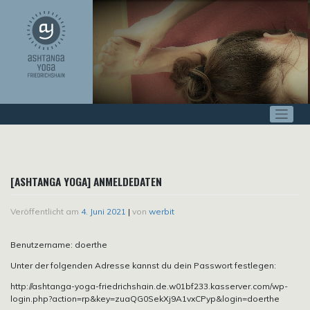
Zum
Inhalt
springen
[ASHTANGA YOGA] ANMELDEDATEN
Veröffentlicht am
4. Juni 2021
|
von
werbit
Benutzername: doerthe
Unter der folgenden Adresse kannst du dein Passwort festlegen:
http://ashtanga-yoga-friedrichshain.de.w01bf233.kasserver.com/wp-
login.php?action=rp&key=zuaQG0SekXj9A1vxCPyp&login=doerthe