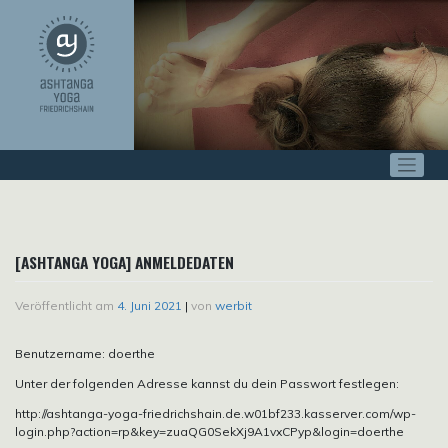
Zum
Inhalt
springen
[ASHTANGA YOGA] ANMELDEDATEN
Veröffentlicht am
4. Juni 2021
|
von
werbit
Benutzername: doerthe
Unter der folgenden Adresse kannst du dein Passwort festlegen:
http://ashtanga-yoga-friedrichshain.de.w01bf233.kasserver.com/wp-
login.php?action=rp&key=zuaQG0SekXj9A1vxCPyp&login=doerthe