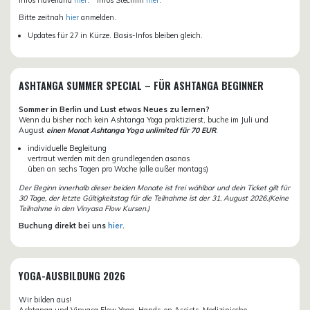
Bitte zeitnah
hier
anmelden.
Updates für 27 in Kürze. Basis-Infos bleiben gleich.
ASHTANGA SUMMER SPECIAL – FÜR ASHTANGA BEGINNER
Sommer in Berlin und Lust etwas Neues zu lernen?
Wenn du bisher noch kein Ashtanga Yoga praktizierst, buche im Juli und
August
einen Monat Ashtanga Yoga unlimited für 70 EUR
.
individuelle Begleitung
vertraut werden mit den grundlegenden asanas
üben an sechs Tagen pro Woche (alle außer montags)
Der Beginn innerhalb dieser beiden Monate ist frei wählbar und dein Ticket gilt für
30 Tage, der letzte Gültigkeitstag für die Teilnahme ist der 31. August 2026.(Keine
Teilnahme in den Vinyasa Flow Kursen.)
Buchung direkt bei uns
hier
.
YOGA-AUSBILDUNG 2026
Wir bilden aus!
Ashtanga und Vinyasa Flow Yoga, Hands-on Assists, Medizinische