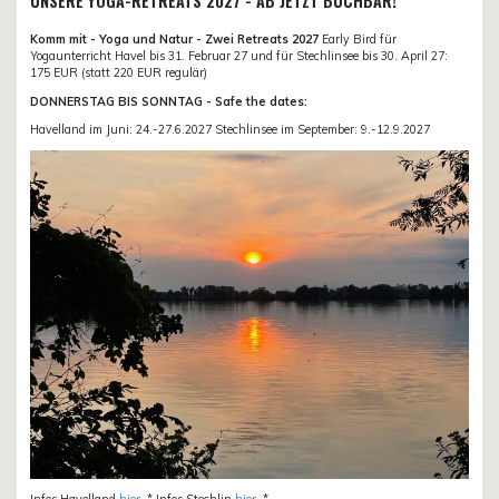
UNSERE YOGA-RETREATS 2027 - AB JETZT BUCHBAR!
Komm mit - Yoga und Natur - Zwei Retreats 2027
Early Bird für
Yogaunterricht Havel bis 31. Februar 27 und für Stechlinsee bis 30. April 27:
175 EUR (statt 220 EUR regulär)
DONNERSTAG BIS SONNTAG - Safe the dates:
Havelland im Juni: 24.-27.6.2027 Stechlinsee im September: 9.-12.9.2027
Infos Havelland
hier
. * Infos Stechlin
hier
. *