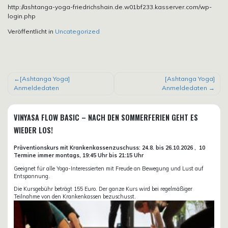
http://ashtanga-yoga-friedrichshain.de.w01bf233.kasserver.com/wp-
login.php
Veröffentlicht in
Uncategorized
BEITRAGSNAVIGATION
[Ashtanga Yoga]
[Ashtanga Yoga]
Anmeldedaten
Anmeldedaten
VINYASA FLOW BASIC – NACH DEN SOMMERFERIEN GEHT ES
WIEDER LOS!
Präventionskurs mit Krankenkassenzuschuss:
24.8. bis 26.10.
2026 ,
10
Termine immer montags, 19:45 Uhr bis 21:15 Uhr
Geeignet für alle Yoga-Interessierten mit Freude an Bewegung und Lust auf
Entspannung.
Die Kursgebühr beträgt 155 Euro. Der ganze Kurs wird bei regelmäßiger
Teilnahme von den Krankenkassen bezuschusst.