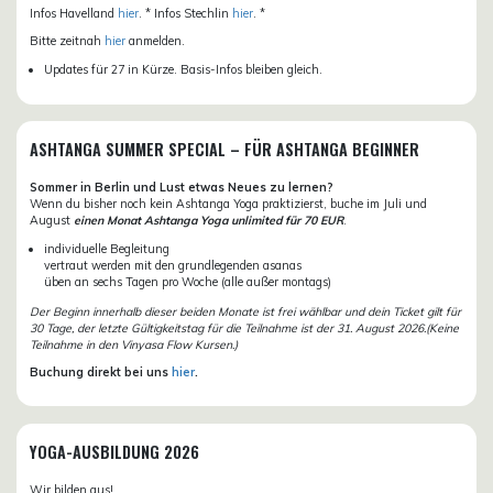
Infos Havelland
hier
. * Infos Stechlin
hier
. *
Bitte zeitnah
hier
anmelden.
Updates für 27 in Kürze. Basis-Infos bleiben gleich.
ASHTANGA SUMMER SPECIAL – FÜR ASHTANGA BEGINNER
Sommer in Berlin und Lust etwas Neues zu lernen?
Wenn du bisher noch kein Ashtanga Yoga praktizierst, buche im Juli und
August
einen Monat Ashtanga Yoga unlimited für 70 EUR
.
individuelle Begleitung
vertraut werden mit den grundlegenden asanas
üben an sechs Tagen pro Woche (alle außer montags)
Der Beginn innerhalb dieser beiden Monate ist frei wählbar und dein Ticket gilt für
30 Tage, der letzte Gültigkeitstag für die Teilnahme ist der 31. August 2026.(Keine
Teilnahme in den Vinyasa Flow Kursen.)
Buchung direkt bei uns
hier
.
YOGA-AUSBILDUNG 2026
Wir bilden aus!