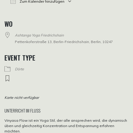
Zum Kalender hinzufügen
ICS herunterladen
Google Kalender
iCalendar
Office 365
Outlook Live
WO
Ashtanga Yoga Friedrichshain
Pettenkoferstraße 13, Berlin-Friedrichshain, Berlin, 10247
EVENT TYPE
Dörte
Karte nicht verfügbar
UNTERRICHT IM FLUSS
Vinyasa Flow ist ein Yoga Stil, der alle ansprechen wird, die dynamisch
üben und gleichzeitig Konzentration und Entspannung erfahren
möchten.