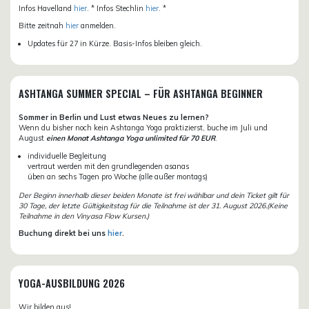
Infos Havelland
hier
. * Infos Stechlin
hier
. *
Bitte zeitnah
hier
anmelden.
Updates für 27 in Kürze. Basis-Infos bleiben gleich.
ASHTANGA SUMMER SPECIAL – FÜR ASHTANGA BEGINNER
Sommer in Berlin und Lust etwas Neues zu lernen?
Wenn du bisher noch kein Ashtanga Yoga praktizierst, buche im Juli und
August
einen Monat Ashtanga Yoga unlimited für 70 EUR
.
individuelle Begleitung
vertraut werden mit den grundlegenden asanas
üben an sechs Tagen pro Woche (alle außer montags)
Der Beginn innerhalb dieser beiden Monate ist frei wählbar und dein Ticket gilt für
30 Tage, der letzte Gültigkeitstag für die Teilnahme ist der 31. August 2026.(Keine
Teilnahme in den Vinyasa Flow Kursen.)
Buchung direkt bei uns
hier
.
YOGA-AUSBILDUNG 2026
Wir bilden aus!