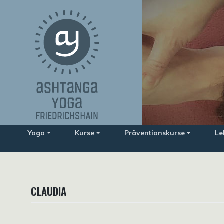
Zum
Inhalt
springen
Yoga
Kurse
Präventionskurse
Le
CLAUDIA