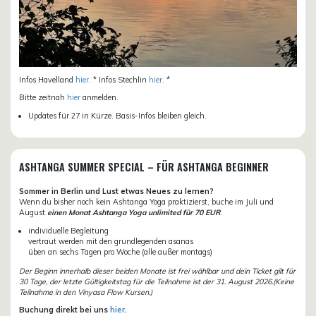
Infos Havelland
hier
. * Infos Stechlin
hier
. *
Bitte zeitnah
hier
anmelden.
Updates für 27 in Kürze. Basis-Infos bleiben gleich.
ASHTANGA SUMMER SPECIAL – FÜR ASHTANGA BEGINNER
Sommer in Berlin und Lust etwas Neues zu lernen?
Wenn du bisher noch kein Ashtanga Yoga praktizierst, buche im Juli und
August
einen Monat Ashtanga Yoga unlimited für 70 EUR
.
individuelle Begleitung
vertraut werden mit den grundlegenden asanas
üben an sechs Tagen pro Woche (alle außer montags)
Der Beginn innerhalb dieser beiden Monate ist frei wählbar und dein Ticket gilt für
30 Tage, der letzte Gültigkeitstag für die Teilnahme ist der 31. August 2026.(Keine
Teilnahme in den Vinyasa Flow Kursen.)
Buchung direkt bei uns
hier
.