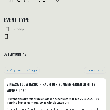
Zum Kalender hinzufügen
ICS herunterladen
Google Kalender
iCalendar
Office 365
Outlook Live
EVENT TYPE
Feiertag
OSTERSONNTAG
BEITRAGSNAVIGATION
Vinyasa Flow Yoga
Heute ist
VINYASA FLOW BASIC – NACH DEN SOMMERFERIEN GEHT ES
WIEDER LOS!
Präventionskurs mit Krankenkassenzuschuss:
24.8. bis 26.10.
2026 ,
10
Termine immer montags, 19:45 Uhr bis 21:15 Uhr
Geeignet für alle Yoga-Interessierten mit Freude an Bewegung und Lust auf