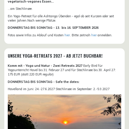
vegetarisch-veganes Essen...
...am Stechlinsee.
Ein Yoga-Retreat für alle Ashtanga Übenden - egal ob seit Kurzem oder seit
vielen Jahren.Noch wenige Plätze.
DONN
ERSTAG BIS SONNTAG -
13. bis
16. SEPTEMBER 2026
Fotos sowie Infos zu Ablauf und Kosten
hier
. Bitte zeitnah
hier
anmelden.
UNSERE YOGA-RETREATS 2027 - AB JETZT BUCHBAR!
Komm mit - Yoga und Natur - Zwei Retreats 2027
Early Bird für
Yogaunterricht Havel bis 31. Februar 27 und für Stechlinsee bis 30. April 27:
175 EUR (statt 220 EUR regulär)
DONNERSTAG BIS SONNTAG - Safe the dates:
Havelland im Juni: 24.-27.6.2027 Stechlinsee im September: 2.-5.9.2027