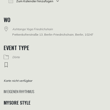
Zum Kalender hinzufügen
ICS herunterladen
Google Kalender
iCalendar
Office 365
Outlook Live
WO
Ashtanga Yoga Friedrichshain
Pettenkoferstraße 13, Berlin-Friedrichshain, Berlin, 10247
EVENT TYPE
Dörte
Karte nicht verfügbar
IM EIGENEN RHYTHMUS
MYSORE STYLE