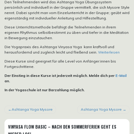
Den Teilnehmenden wird das Ashtanga Yoga Übungssystem
persönlich und individuell in der Gruppe vermittelt, die sich Mysore Style
nennt. Dabei spricht man vom Einzelunterricht in der Gruppe; geübt wird
eigenständig mit individueller Anleitung und Hilfestelltung.
Diese Unterrichtsmethode befähigt die Teilnehmenden in ihrem
eigenen Rhythmus selbstbestimmt zu üben und tiefer in die Meditation
in Bewegung einzutauchen.
Die Yogapraxis des Ashtanga Vinyasa Yoga kann kraftvoll und
herausfordernd und zugleich leicht und fließend sein.
Weiterlesen
Diese Kurse sind geeignet für alle Level von Anfänger:innen bis
Fortgeschrittene.
Der Einstieg in diese Kurse ist jederzeit möglich. Melde dich per
E-Mail
an.
In der Yogaschule ist nur Barzahlung möglich.
BEITRAGSNAVIGATION
Ashtanga Yoga Mysore
Ashtanga Yoga Mysore
VINYASA FLOW BASIC – NACH DEN SOMMERFERIEN GEHT ES