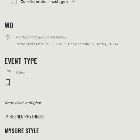
Zum Kalender hinzufügen
ICS herunterladen
Google Kalender
iCalendar
Office 365
Outlook Live
WO
Ashtanga Yoga Friedrichshain
Pettenkoferstraße 13, Berlin-Friedrichshain, Berlin, 10247
EVENT TYPE
Dörte
Karte nicht verfügbar
IM EIGENEN RHYTHMUS
MYSORE STYLE