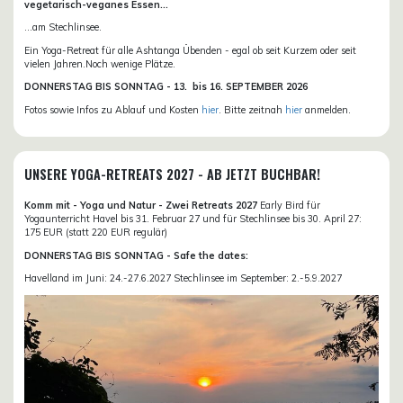
vegetarisch-veganes Essen...
...am Stechlinsee.
Ein Yoga-Retreat für alle Ashtanga Übenden - egal ob seit Kurzem oder seit
vielen Jahren.Noch wenige Plätze.
DONN
ERSTAG BIS SONNTAG -
13. bis
16. SEPTEMBER 2026
Fotos sowie Infos zu Ablauf und Kosten
hier
. Bitte zeitnah
hier
anmelden.
UNSERE YOGA-RETREATS 2027 - AB JETZT BUCHBAR!
Komm mit - Yoga und Natur - Zwei Retreats 2027
Early Bird für
Yogaunterricht Havel bis 31. Februar 27 und für Stechlinsee bis 30. April 27:
175 EUR (statt 220 EUR regulär)
DONNERSTAG BIS SONNTAG - Safe the dates:
Havelland im Juni: 24.-27.6.2027 Stechlinsee im September: 2.-5.9.2027