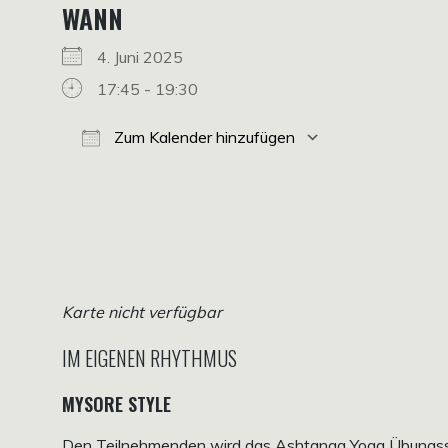
WANN
4. Juni 2025
17:45 - 19:30
Zum Kalender hinzufügen
ICS herunterladen
Google Kalender
iCalendar
Office 365
Outlook Live
Karte nicht verfügbar
IM EIGENEN RHYTHMUS
MYSORE STYLE
Den Teilnehmenden wird das Ashtanga Yoga Übungssyst