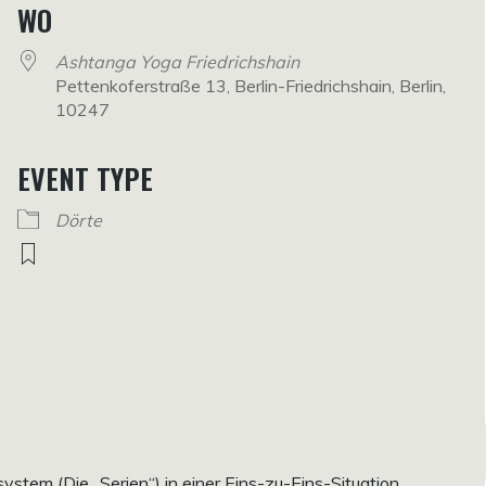
WO
Ashtanga Yoga Friedrichshain
Pettenkoferstraße 13, Berlin-Friedrichshain, Berlin,
10247
EVENT TYPE
Dörte
em (Die „Serien“) in einer Eins-zu-Eins-Situation