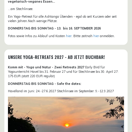
vegetarisch-veganes Essen...
...am Stechlinsee.
Ein Yoga-Retreat für alle Ashtanga Übenden - egal ob seit Kurzem oder seit
vielen Jahren.Noch wenige Plätze.
DONN
ERSTAG BIS SONNTAG -
13. bis
16. SEPTEMBER 2026
Fotos sowie Infos zu Ablauf und Kosten
hier
. Bitte zeitnah
hier
anmelden.
UNSERE YOGA-RETREATS 2027 - AB JETZT BUCHBAR!
Komm mit - Yoga und Natur - Zwei Retreats 2027
Early Bird für
Yogaunterricht Havel bis 31. Februar 27 und für Stechlinsee bis 30. April 27:
175 EUR (statt 220 EUR regulär)
DONNERSTAG BIS SONNTAG - Safe the dates:
Havelland im Juni: 24.-27.6.2027 Stechlinsee im September: 9.-12.9.2027