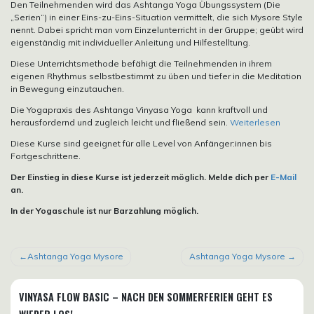
Den Teilnehmenden wird das Ashtanga Yoga Übungssystem (Die
„Serien“) in einer Eins-zu-Eins-Situation vermittelt, die sich Mysore Style
nennt. Dabei spricht man vom Einzelunterricht in der Gruppe; geübt wird
eigenständig mit individueller Anleitung und Hilfestelltung.
Diese Unterrichtsmethode befähigt die Teilnehmenden in ihrem
eigenen Rhythmus selbstbestimmt zu üben und tiefer in die Meditation
in Bewegung einzutauchen.
Die Yogapraxis des Ashtanga Vinyasa Yoga kann kraftvoll und
herausfordernd und zugleich leicht und fließend sein.
Weiterlesen
Diese Kurse sind geeignet für alle Level von Anfänger:innen bis
Fortgeschrittene.
Der Einstieg in diese Kurse ist jederzeit möglich. Melde dich per
E-Mail
an.
In der Yogaschule ist nur Barzahlung möglich.
BEITRAGSNAVIGATION
Ashtanga Yoga Mysore
Ashtanga Yoga Mysore
VINYASA FLOW BASIC – NACH DEN SOMMERFERIEN GEHT ES