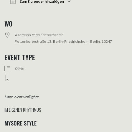
Zum Kalender hinzufügen
ICS herunterladen
Google Kalender
iCalendar
Office 365
Outlook Live
WO
Ashtanga Yoga Friedrichshain
Pettenkoferstraße 13, Berlin-Friedrichshain, Berlin, 10247
EVENT TYPE
Dörte
Karte nicht verfügbar
IM EIGENEN RHYTHMUS
MYSORE STYLE