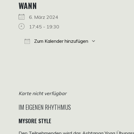
WANN
6. März 2024
17:45 - 19:30
Zum Kalender hinzufügen
ICS herunterladen
Google Kalender
iCalendar
Office 365
Outlook Live
Karte nicht verfügbar
IM EIGENEN RHYTHMUS
MYSORE STYLE
Den Teilnehmenden wird das Ashtanga Yoga Übungssyst