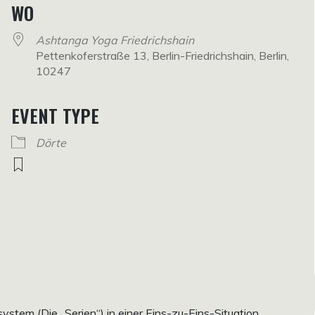
WO
Ashtanga Yoga Friedrichshain
Pettenkoferstraße 13, Berlin-Friedrichshain, Berlin,
10247
EVENT TYPE
Dörte
em (Die „Serien“) in einer Eins-zu-Eins-Situation