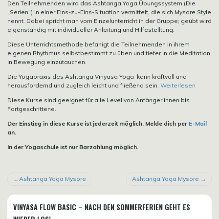
Den Teilnehmenden wird das Ashtanga Yoga Übungssystem (Die
„Serien“) in einer Eins-zu-Eins-Situation vermittelt, die sich Mysore Style
nennt. Dabei spricht man vom Einzelunterricht in der Gruppe; geübt wird
eigenständig mit individueller Anleitung und Hilfestelltung.
Diese Unterrichtsmethode befähigt die Teilnehmenden in ihrem
eigenen Rhythmus selbstbestimmt zu üben und tiefer in die Meditation
in Bewegung einzutauchen.
Die Yogapraxis des Ashtanga Vinyasa Yoga kann kraftvoll und
herausfordernd und zugleich leicht und fließend sein.
Weiterlesen
Diese Kurse sind geeignet für alle Level von Anfänger:innen bis
Fortgeschrittene.
Der Einstieg in diese Kurse ist jederzeit möglich. Melde dich per
E-Mail
an.
In der Yogaschule ist nur Barzahlung möglich.
BEITRAGSNAVIGATION
Ashtanga Yoga Mysore
Ashtanga Yoga Mysore
VINYASA FLOW BASIC – NACH DEN SOMMERFERIEN GEHT ES