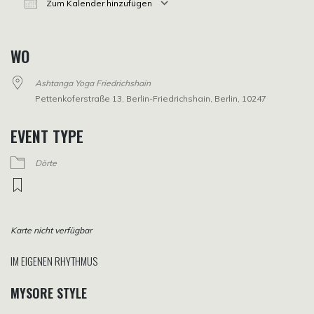
Zum Kalender hinzufügen
ICS herunterladen
Google Kalender
iCalendar
Office 365
Outlook Live
WO
Ashtanga Yoga Friedrichshain
Pettenkoferstraße 13, Berlin-Friedrichshain, Berlin, 10247
EVENT TYPE
Dörte
Karte nicht verfügbar
IM EIGENEN RHYTHMUS
MYSORE STYLE