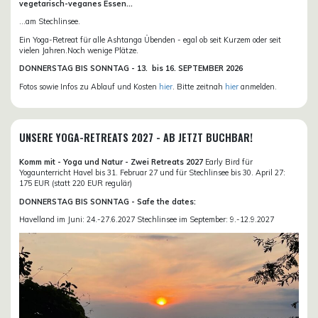
vegetarisch-veganes Essen...
...am Stechlinsee.
Ein Yoga-Retreat für alle Ashtanga Übenden - egal ob seit Kurzem oder seit
vielen Jahren.Noch wenige Plätze.
DONN
ERSTAG BIS SONNTAG -
13. bis
16. SEPTEMBER 2026
Fotos sowie Infos zu Ablauf und Kosten
hier
. Bitte zeitnah
hier
anmelden.
UNSERE YOGA-RETREATS 2027 - AB JETZT BUCHBAR!
Komm mit - Yoga und Natur - Zwei Retreats 2027
Early Bird für
Yogaunterricht Havel bis 31. Februar 27 und für Stechlinsee bis 30. April 27:
175 EUR (statt 220 EUR regulär)
DONNERSTAG BIS SONNTAG - Safe the dates:
Havelland im Juni: 24.-27.6.2027 Stechlinsee im September: 9.-12.9.2027