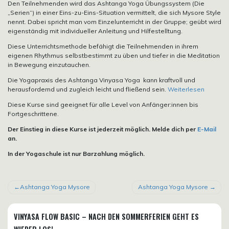
Den Teilnehmenden wird das Ashtanga Yoga Übungssystem (Die
„Serien“) in einer Eins-zu-Eins-Situation vermittelt, die sich Mysore Style
nennt. Dabei spricht man vom Einzelunterricht in der Gruppe; geübt wird
eigenständig mit individueller Anleitung und Hilfestelltung.
Diese Unterrichtsmethode befähigt die Teilnehmenden in ihrem
eigenen Rhythmus selbstbestimmt zu üben und tiefer in die Meditation
in Bewegung einzutauchen.
Die Yogapraxis des Ashtanga Vinyasa Yoga kann kraftvoll und
herausfordernd und zugleich leicht und fließend sein.
Weiterlesen
Diese Kurse sind geeignet für alle Level von Anfänger:innen bis
Fortgeschrittene.
Der Einstieg in diese Kurse ist jederzeit möglich. Melde dich per
E-Mail
an.
In der Yogaschule ist nur Barzahlung möglich.
BEITRAGSNAVIGATION
Ashtanga Yoga Mysore
Ashtanga Yoga Mysore
VINYASA FLOW BASIC – NACH DEN SOMMERFERIEN GEHT ES