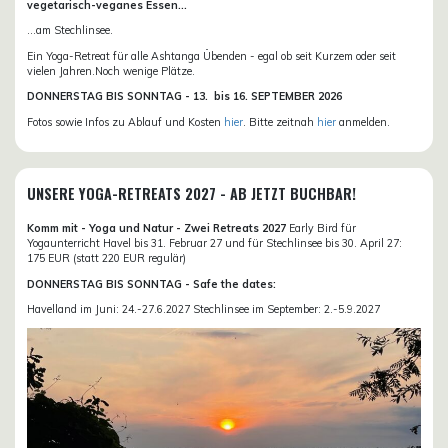
vegetarisch-veganes Essen...
...am Stechlinsee.
Ein Yoga-Retreat für alle Ashtanga Übenden - egal ob seit Kurzem oder seit
vielen Jahren.Noch wenige Plätze.
DONN
ERSTAG BIS SONNTAG -
13. bis
16. SEPTEMBER 2026
Fotos sowie Infos zu Ablauf und Kosten
hier
. Bitte zeitnah
hier
anmelden.
UNSERE YOGA-RETREATS 2027 - AB JETZT BUCHBAR!
Komm mit - Yoga und Natur - Zwei Retreats 2027
Early Bird für
Yogaunterricht Havel bis 31. Februar 27 und für Stechlinsee bis 30. April 27:
175 EUR (statt 220 EUR regulär)
DONNERSTAG BIS SONNTAG - Safe the dates:
Havelland im Juni: 24.-27.6.2027 Stechlinsee im September: 2.-5.9.2027