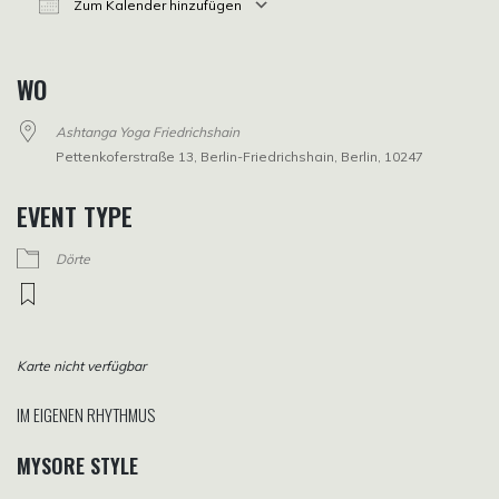
Zum Kalender hinzufügen
ICS herunterladen
Google Kalender
iCalendar
Office 365
Outlook Live
WO
Ashtanga Yoga Friedrichshain
Pettenkoferstraße 13, Berlin-Friedrichshain, Berlin, 10247
EVENT TYPE
Dörte
Karte nicht verfügbar
IM EIGENEN RHYTHMUS
MYSORE STYLE