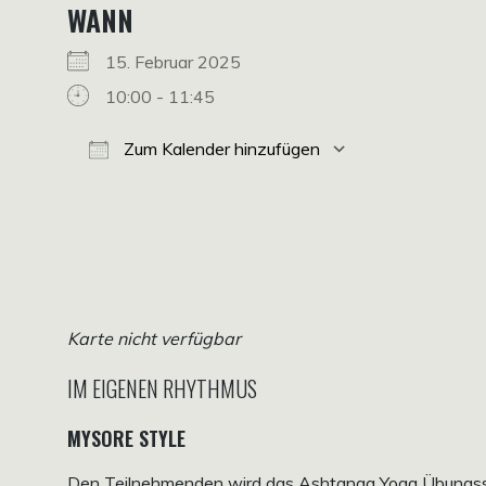
WANN
15. Februar 2025
10:00 - 11:45
Zum Kalender hinzufügen
ICS herunterladen
Google Kalender
iCalendar
Office 365
Outlook Live
Karte nicht verfügbar
IM EIGENEN RHYTHMUS
MYSORE STYLE
Den Teilnehmenden wird das Ashtanga Yoga Übungssyst