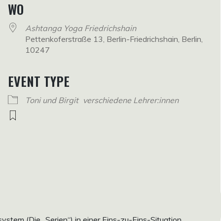
WO
Ashtanga Yoga Friedrichshain
Pettenkoferstraße 13, Berlin-Friedrichshain, Berlin,
10247
EVENT TYPE
Toni und Birgit
verschiedene Lehrer:innen
em (Die „Serien“) in einer Eins-zu-Eins-Situation