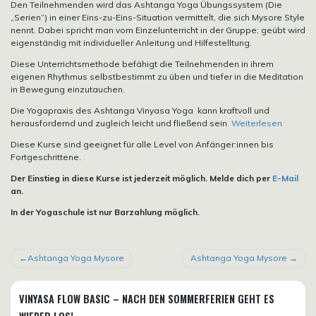
Den Teilnehmenden wird das Ashtanga Yoga Übungssystem (Die
„Serien“) in einer Eins-zu-Eins-Situation vermittelt, die sich Mysore Style
nennt. Dabei spricht man vom Einzelunterricht in der Gruppe; geübt wird
eigenständig mit individueller Anleitung und Hilfestelltung.
Diese Unterrichtsmethode befähigt die Teilnehmenden in ihrem
eigenen Rhythmus selbstbestimmt zu üben und tiefer in die Meditation
in Bewegung einzutauchen.
Die Yogapraxis des Ashtanga Vinyasa Yoga kann kraftvoll und
herausfordernd und zugleich leicht und fließend sein.
Weiterlesen
Diese Kurse sind geeignet für alle Level von Anfänger:innen bis
Fortgeschrittene.
Der Einstieg in diese Kurse ist jederzeit möglich. Melde dich per
E-Mail
an.
In der Yogaschule ist nur Barzahlung möglich.
BEITRAGSNAVIGATION
Ashtanga Yoga Mysore
Ashtanga Yoga Mysore
VINYASA FLOW BASIC – NACH DEN SOMMERFERIEN GEHT ES