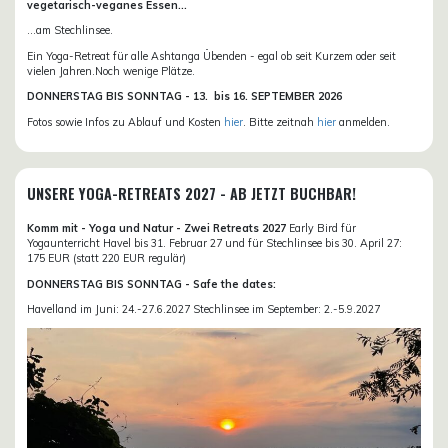
vegetarisch-veganes Essen...
...am Stechlinsee.
Ein Yoga-Retreat für alle Ashtanga Übenden - egal ob seit Kurzem oder seit
vielen Jahren.Noch wenige Plätze.
DONN
ERSTAG BIS SONNTAG -
13. bis
16. SEPTEMBER 2026
Fotos sowie Infos zu Ablauf und Kosten
hier
. Bitte zeitnah
hier
anmelden.
UNSERE YOGA-RETREATS 2027 - AB JETZT BUCHBAR!
Komm mit - Yoga und Natur - Zwei Retreats 2027
Early Bird für
Yogaunterricht Havel bis 31. Februar 27 und für Stechlinsee bis 30. April 27:
175 EUR (statt 220 EUR regulär)
DONNERSTAG BIS SONNTAG - Safe the dates:
Havelland im Juni: 24.-27.6.2027 Stechlinsee im September: 2.-5.9.2027