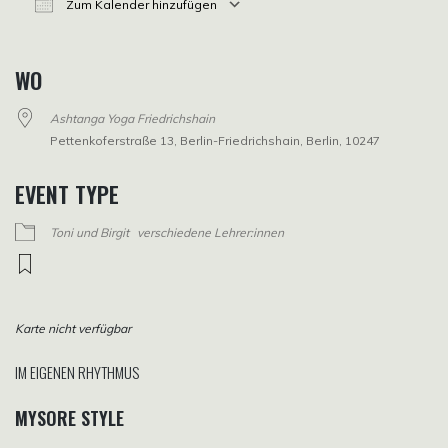
Zum Kalender hinzufügen
ICS herunterladen
Google Kalender
iCalendar
Office 365
Outlook Live
WO
Ashtanga Yoga Friedrichshain
Pettenkoferstraße 13, Berlin-Friedrichshain, Berlin, 10247
EVENT TYPE
Toni und Birgit
verschiedene Lehrer:innen
Karte nicht verfügbar
IM EIGENEN RHYTHMUS
MYSORE STYLE