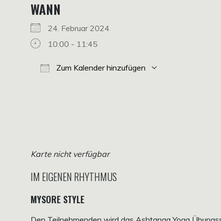
WANN
24. Februar 2024
10:00 - 11:45
Zum Kalender hinzufügen
ICS herunterladen
Google Kalender
iCalendar
Office 365
Outlook Live
Karte nicht verfügbar
IM EIGENEN RHYTHMUS
MYSORE STYLE
Den Teilnehmenden wird das Ashtanga Yoga Übungssyst