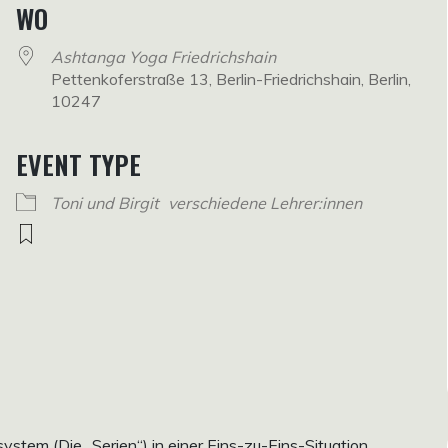
WO
Ashtanga Yoga Friedrichshain
Pettenkoferstraße 13, Berlin-Friedrichshain, Berlin,
10247
EVENT TYPE
Toni und Birgit
verschiedene Lehrer:innen
em (Die „Serien“) in einer Eins-zu-Eins-Situation