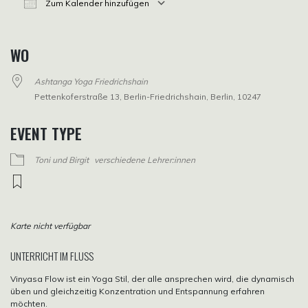
Zum Kalender hinzufügen
ICS herunterladen
Google Kalender
iCalendar
Office 365
Outlook Live
WO
Ashtanga Yoga Friedrichshain
Pettenkoferstraße 13, Berlin-Friedrichshain, Berlin, 10247
EVENT TYPE
Toni und Birgit
verschiedene Lehrer:innen
Karte nicht verfügbar
UNTERRICHT IM FLUSS
Vinyasa Flow ist ein Yoga Stil, der alle ansprechen wird, die dynamisch
üben und gleichzeitig Konzentration und Entspannung erfahren
möchten.