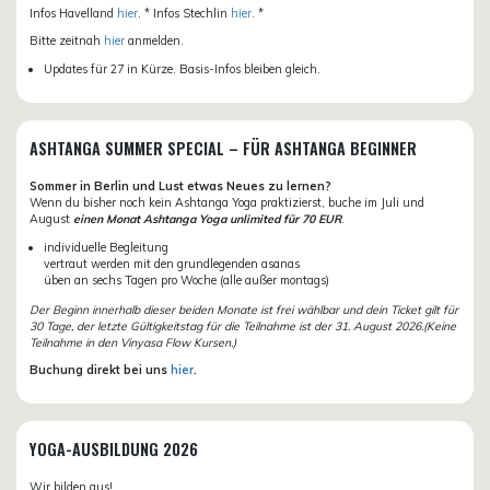
Infos Havelland
hier
. * Infos Stechlin
hier
. *
Bitte zeitnah
hier
anmelden.
Updates für 27 in Kürze. Basis-Infos bleiben gleich.
ASHTANGA SUMMER SPECIAL – FÜR ASHTANGA BEGINNER
Sommer in Berlin und Lust etwas Neues zu lernen?
Wenn du bisher noch kein Ashtanga Yoga praktizierst, buche im Juli und
August
einen Monat Ashtanga Yoga unlimited für 70 EUR
.
individuelle Begleitung
vertraut werden mit den grundlegenden asanas
üben an sechs Tagen pro Woche (alle außer montags)
Der Beginn innerhalb dieser beiden Monate ist frei wählbar und dein Ticket gilt für
30 Tage, der letzte Gültigkeitstag für die Teilnahme ist der 31. August 2026.(Keine
Teilnahme in den Vinyasa Flow Kursen.)
Buchung direkt bei uns
hier
.
YOGA-AUSBILDUNG 2026
Wir bilden aus!