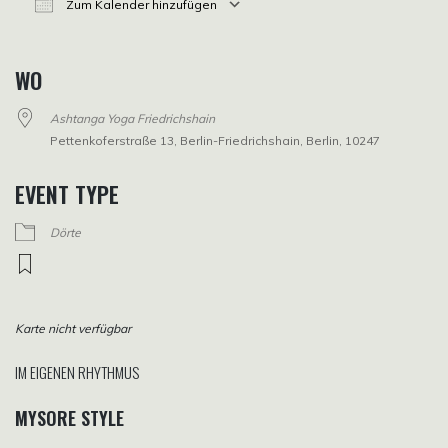
Zum Kalender hinzufügen
ICS herunterladen
Google Kalender
iCalendar
Office 365
Outlook Live
WO
Ashtanga Yoga Friedrichshain
Pettenkoferstraße 13, Berlin-Friedrichshain, Berlin, 10247
EVENT TYPE
Dörte
Karte nicht verfügbar
IM EIGENEN RHYTHMUS
MYSORE STYLE