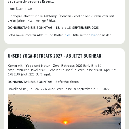
vegetarisch-veganes Essen...
...am Stechlinsee.
Ein Yoga-Retreat für alle Ashtanga Übenden - egal ob seit Kurzem oder seit
vielen Jahren.Noch wenige Plätze.
DONN
ERSTAG BIS SONNTAG -
13. bis
16. SEPTEMBER 2026
Fotos sowie Infos zu Ablauf und Kosten
hier
. Bitte zeitnah
hier
anmelden.
UNSERE YOGA-RETREATS 2027 - AB JETZT BUCHBAR!
Komm mit - Yoga und Natur - Zwei Retreats 2027
Early Bird für
Yogaunterricht Havel bis 31. Februar 27 und für Stechlinsee bis 30. April 27:
175 EUR (statt 220 EUR regulär)
DONNERSTAG BIS SONNTAG - Safe the dates:
Havelland im Juni: 24.-27.6.2027 Stechlinsee im September: 2.-5.9.2027