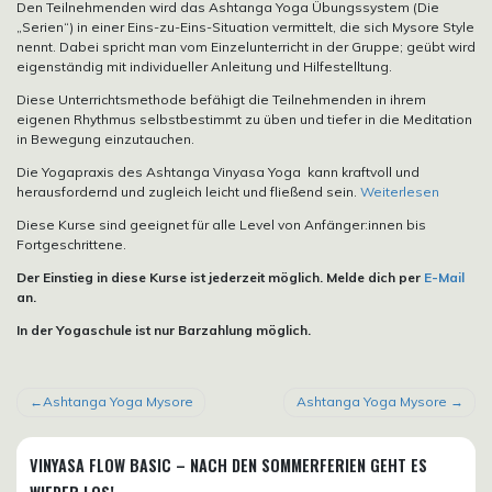
Den Teilnehmenden wird das Ashtanga Yoga Übungssystem (Die
„Serien“) in einer Eins-zu-Eins-Situation vermittelt, die sich Mysore Style
nennt. Dabei spricht man vom Einzelunterricht in der Gruppe; geübt wird
eigenständig mit individueller Anleitung und Hilfestelltung.
Diese Unterrichtsmethode befähigt die Teilnehmenden in ihrem
eigenen Rhythmus selbstbestimmt zu üben und tiefer in die Meditation
in Bewegung einzutauchen.
Die Yogapraxis des Ashtanga Vinyasa Yoga kann kraftvoll und
herausfordernd und zugleich leicht und fließend sein.
Weiterlesen
Diese Kurse sind geeignet für alle Level von Anfänger:innen bis
Fortgeschrittene.
Der Einstieg in diese Kurse ist jederzeit möglich. Melde dich per
E-Mail
an.
In der Yogaschule ist nur Barzahlung möglich.
BEITRAGSNAVIGATION
Ashtanga Yoga Mysore
Ashtanga Yoga Mysore
VINYASA FLOW BASIC – NACH DEN SOMMERFERIEN GEHT ES