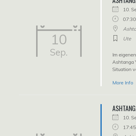
ASHTANG
10. 
07:30
Ashta
10
Ute
Sep.
Im eigene
Ashtanga Y
Situation v
More Info
ASHTANG
10. 
17:45