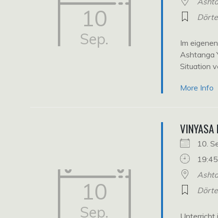
Ashta
10
Dört
Sep.
Im eigene
Ashtanga Y
Situation v
More Info
VINYASA
10. 
19:45
Ashta
10
Dört
Sep.
Unterricht 