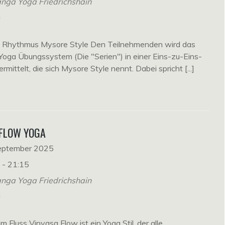
nga Yoga Friedrichshain
e
n Rhythmus Mysore Style Den Teilnehmenden wird das
oga Übungssystem (Die "Serien") in einer Eins-zu-Eins-
ermittelt, die sich Mysore Style nennt. Dabei spricht [...]
 FLOW YOGA
September 2025
 - 21:15
nga Yoga Friedrichshain
e
im Fluss Vinyasa Flow ist ein Yoga Stil, der alle